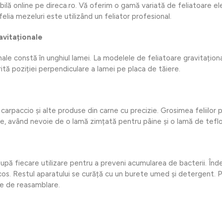
ilă online pe direca.ro. Vă oferim o gamă variată de feliatoare ele
felia mezeluri este utilizând un feliator profesional.
avitaționale
onale constă în unghiul lamei. La modelele de feliatoare gravitaționa
tă poziției perpendiculare a lamei pe placa de tăiere.
i, carpaccio și alte produse din carne cu precizie. Grosimea feliilo
ine, având nevoie de o lamă zimțată pentru pâine și o lamă de tefl
după fiecare utilizare pentru a preveni acumularea de bacterii. Îndep
scos. Restul aparatului se curăță cu un burete umed și detergent. P
nte de reasamblare.