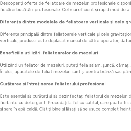
Descoperiți oferta de feliatoare de mezeluri profesionale disponib
fiecărei bucătării profesionale. Cel mai eficient și rapid mod de a 
Diferența dintre modelele de feliatoare verticale și cele gr
Diferența principală dintre feliatoarele verticale și cele gravitați
verticale, produsul este deplasat manual de către operator, datori
Beneficiile utilizării feliatoarelor de mezeluri
Utilizând un feliator de mezeluri, puteți felia salam, șuncă, cârnaț
În plus, aparatele de feliat mezeluri sunt și pentru brânză sau pâ
Curățarea și întreținerea feliatorului profesional
Este esențial să curățați și să dezinfectați feliatorul de mezeluri 
fierbinte cu detergent. Procedați la fel cu cuțitul, care poate fi 
și sare în apă caldă. Clătiți bine și lăsați să se usuce complet înai