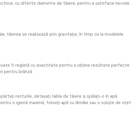
ctrice, cu diferite diametre de tăiere, pentru a satisface nevoile
le, tăierea se realizează prin gravitație, în timp ce la modelele
r poate fi reglată cu exactitate pentru a obține rezultate perfecte.
on pentru brânză.
ărtați resturile, detașați tabla de tăiere și spălați-o în apă
entru o igienă maximă, folosiți apă cu lămâie sau o soluție de oțet