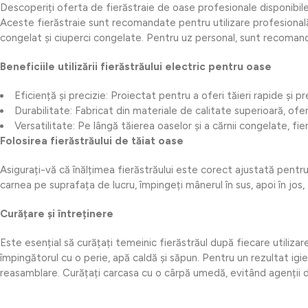
Descoperiți oferta de fierăstraie de oase profesionale disponibil
Aceste fierăstraie sunt recomandate pentru utilizare profesională 
congelat și ciuperci congelate. Pentru uz personal, sunt recomand
Beneficiile utilizării fierăstrăului electric pentru oase
Eficiență și precizie: Proiectat pentru a oferi tăieri rapide și 
Durabilitate: Fabricat din materiale de calitate superioară, ofer
Versatilitate: Pe lângă tăierea oaselor și a cărnii congelate, fie
Folosirea fierăstrăului de tăiat oase
Asigurați-vă că înălțimea fierăstrăului este corect ajustată pentru 
carnea pe suprafața de lucru, împingeți mânerul în sus, apoi în jos, ș
Curățare și întreținere
Este esențial să curățați temeinic fierăstrăul după fiecare utilizar
împingătorul cu o perie, apă caldă și săpun. Pentru un rezultat igien
reasamblare. Curățați carcasa cu o cârpă umedă, evitând agenții de