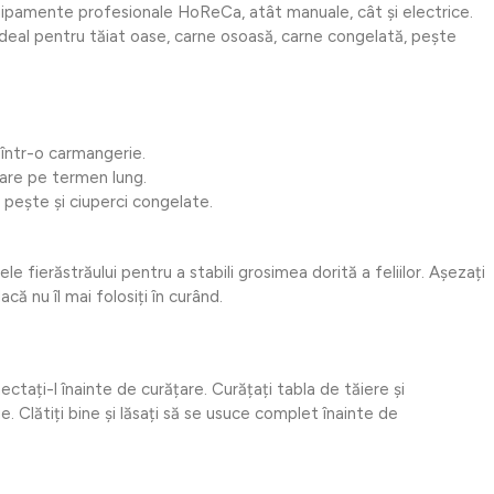
chipamente profesionale HoReCa, atât manuale, cât și electrice.
 ideal pentru tăiat oase, carne osoasă, carne congelată, pește
u într-o carmangerie.
izare pe termen lung.
i pește și ciuperci congelate.
e fierăstrăului pentru a stabili grosimea dorită a feliilor. Așezați
că nu îl mai folosiți în curând.
ectați-l înainte de curățare. Curățați tabla de tăiere și
e. Clătiți bine și lăsați să se usuce complet înainte de