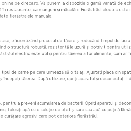
e online pe direca.ro. Vă punem la dispoziție o gamă variată de e
în restaurante, carmangerii și măcelării. Fierăstrăul electric este
ate fierăstraiele manuale.
precise, eficientizând procesul de tăiere și reducând timpul de lucr
ind o structură robustă, rezistentă la uzură și potrivit pentru util
răstrăul electric este util și pentru tăierea altor alimente, cum ar f
tipul de carne pe care urmează să o tăiați. Ajustați placa din spatel
i începeți tăierea. După utilizare, opriți aparatul și deconectați-l da
e, pentru a preveni acumularea de bacterii. Opriți aparatul și decon
ic, folosiți apă cu o soluție de oțet și sare sau apă cu puțină lămâi
 curățare agresivi care pot deteriora fierăstrăul.