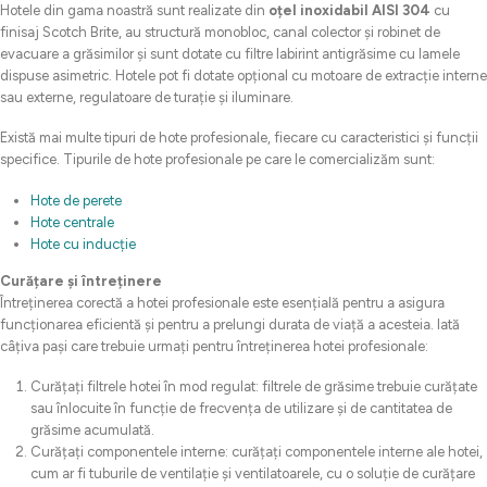
Hotele din gama noastră sunt realizate din
oțel inoxidabil AISI 304
cu
finisaj Scotch Brite, au structură monobloc, canal colector și robinet de
evacuare a grăsimilor și sunt dotate cu filtre labirint antigrăsime cu lamele
dispuse asimetric. Hotele pot fi dotate opțional cu motoare de extracție interne
sau externe, regulatoare de turație și iluminare.
Există mai multe tipuri de hote profesionale, fiecare cu caracteristici și funcții
specifice. Tipurile de hote profesionale pe care le comercializăm sunt:
Hote de perete
Hote centrale
Hote cu inducție
Curățare și întreținere
Întreținerea corectă a hotei profesionale este esențială pentru a asigura
funcționarea eficientă și pentru a prelungi durata de viață a acesteia. Iată
câțiva pași care trebuie urmați pentru întreținerea hotei profesionale:
Curățați filtrele hotei în mod regulat: filtrele de grăsime trebuie curățate
sau înlocuite în funcție de frecvența de utilizare și de cantitatea de
grăsime acumulată.
Curățați componentele interne: curățați componentele interne ale hotei,
cum ar fi tuburile de ventilație și ventilatoarele, cu o soluție de curățare