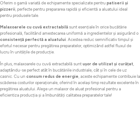
Oferim o gamă variată de echipamente specializate pentru
patiserii și
pizzerii
, perfecte pentru prepararea rapidă și eficientă a aluatului ideal
pentru produsele tale.
Malaxoarele cu cuvă extractabilă
sunt esențiale în orice bucătărie
profesională, facilitând amestecarea uniformă a ingredientelor și asigurând o
consistență perfectă a aluatului
. Acestea reduc semnificativ timpul și
efortul necesar pentru pregătirea preparatelor, optimizând astfel fluxul de
lucru în unitățile de producție.
În plus, malaxoarele cu cuvă extractabilă sunt
ușor de utilizat și curățat
,
adaptându-se perfect atât în bucătăriile industriale, cât și în cele de uz
casnic. Cu un
consum redus de energie
, aceste echipamente contribuie la
scăderea costurilor operaționale, oferind în același timp rezultate excelente în
pregătirea aluatului. Alege un malaxor de aluat profesional pentru a
eficientiza producția și a îmbunătăți calitatea preparatelor tale!