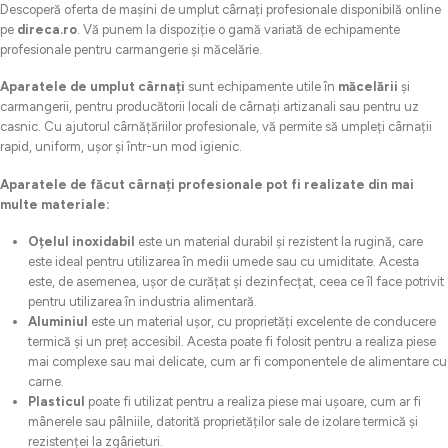
Descoperă oferta de mașini de umplut cârnați profesionale disponibilă online
pe
direca.ro
. Vă punem la dispoziție o gamă variată de echipamente
profesionale pentru carmangerie și măcelărie.
Aparatele de umplut cârnați
sunt echipamente utile în
măcelării
și
carmangerii, pentru producătorii locali de cârnați artizanali sau pentru uz
casnic. Cu ajutorul cârnățăriilor profesionale, vă permite să umpleți cârnații
rapid, uniform, ușor și într-un mod igienic.
Aparatele de făcut cârnați profesionale pot fi realizate din mai
multe materiale:
Oțelul inoxidabil
este un material durabil și rezistent la rugină, care
este ideal pentru utilizarea în medii umede sau cu umiditate. Acesta
este, de asemenea, ușor de curățat și dezinfecțat, ceea ce îl face potrivit
pentru utilizarea în industria alimentară.
Aluminiul
este un material ușor, cu proprietăți excelente de conducere
termică și un preț accesibil. Acesta poate fi folosit pentru a realiza piese
mai complexe sau mai delicate, cum ar fi componentele de alimentare cu
carne.
Plasticul
poate fi utilizat pentru a realiza piese mai ușoare, cum ar fi
mânerele sau pâlniile, datorită proprietăților sale de izolare termică și
rezistenței la zgârieturi.