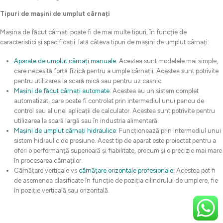
Tipuri de mașini de umplut cârnați
Mașina de făcut cârnați poate fi de mai multe tipuri, în funcție de
caracteristici și specificații. Iată câteva tipuri de mașini de umplut cârnați:
Aparate de umplut cârnați manuale
: Acestea sunt modelele mai simple,
care necesită forță fizică pentru a umple cârnații. Acestea sunt potrivite
pentru utilizarea la scară mică sau pentru uz casnic.
Mașini de făcut cârnați automate
: Acestea au un sistem complet
automatizat, care poate fi controlat prin intermediul unui panou de
control sau al unei aplicații de calculator. Acestea sunt potrivite pentru
utilizarea la scară largă sau în industria alimentară.
Mașini de umplut cârnați hidraulice
: Funcționează prin intermediul unui
sistem hidraulic de presiune. Acest tip de aparat este proiectat pentru a
oferi o performanță superioară și fiabilitate, precum și o precizie mai mare
în procesarea cârnaților.
Cârnățare verticale vs
cârnățare orizontale profesionale
: Acestea pot fi
de asemenea clasificate în funcție de poziția cilindrului de umplere, fie
în poziție verticală sau orizontală.