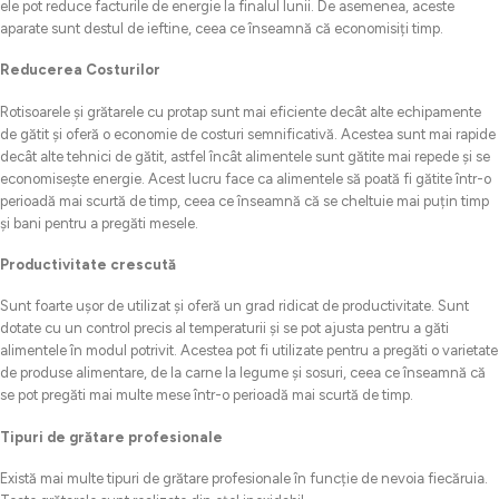
ele pot reduce facturile de energie la finalul lunii. De asemenea, aceste
aparate sunt destul de ieftine, ceea ce înseamnă că economisiți timp.
Reducerea Costurilor
Rotisoarele și grătarele cu protap sunt mai eficiente decât alte echipamente
de gătit și oferă o economie de costuri semnificativă. Acestea sunt mai rapide
decât alte tehnici de gătit, astfel încât alimentele sunt gătite mai repede și se
economisește energie. Acest lucru face ca alimentele să poată fi gătite într-o
perioadă mai scurtă de timp, ceea ce înseamnă că se cheltuie mai puțin timp
și bani pentru a pregăti mesele.
Productivitate crescută
Sunt foarte ușor de utilizat și oferă un grad ridicat de productivitate. Sunt
dotate cu un control precis al temperaturii și se pot ajusta pentru a găti
alimentele în modul potrivit. Acestea pot fi utilizate pentru a pregăti o varietate
de produse alimentare, de la carne la legume și sosuri, ceea ce înseamnă că
se pot pregăti mai multe mese într-o perioadă mai scurtă de timp.
Tipuri de grătare profesionale
Există mai multe tipuri de grătare profesionale în funcție de nevoia fiecăruia.