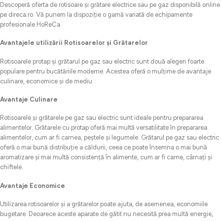
Descoperă oferta de rotisoare și grătare electrice sau pe gaz disponibilă online
pe direca.ro. Vă punem la dispoziție o gamă variată de echipamente
profesionale HoReCa.
Avantajele utilizării Rotisoarelor și Grătarelor
Rotisoarele protap și grătarul pe gaz sau electric sunt două alegeri foarte
populare pentru bucătăriile moderne. Acestea oferă o mulțime de avantaje
culinare, economice și de mediu.
Avantaje Culinare
Rotisoarele și grătarele pe gaz sau electric sunt ideale pentru prepararea
alimentelor. Grătarele cu protap oferă mai multă versatilitate în prepararea
alimentelor, cum ar fi carnea, peștele și legumele. Grătarul pe gaz sau electric
oferă o mai bună distribuție a căldurii, ceea ce poate însemna o mai bună
aromatizare și mai multă consistență în alimente, cum ar fi carne, cârnați și
chiftele.
Avantaje Economice
Utilizarea rotisoarelor și a grătarelor poate ajuta, de asemenea, economiile
bugetare. Deoarece aceste aparate de gătit nu necesită prea multă energie,