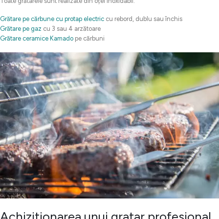
Toate grătarele sunt realizate din oțel inoxidabil.
Grătare pe cărbune cu protap electric
cu rebord, dublu sau închis
Grătare pe gaz
cu 3 sau 4 arzătoare
Grătare ceramice Kamado
pe cărbuni
Achizitionarea unui gratar profesional