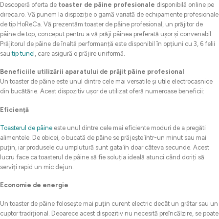
Descoperă oferta de
toaster de pâine profesionale
disponibilă online pe
direca.ro. Vă punem la dispoziție o gamă variată de echipamente profesionale
de tip HoReCa. Vă prezentăm toaster de pâine profesional, un prăjitor de
pâine de top, conceput pentru a vă prăji pâinea preferată ușor și convenabil.
Prăjitorul de pâine de înaltă performanță este disponibil în opțiuni cu 3, 6 felii
sau
tip tunel
, care asigură o prăjire uniformă.
Beneficiile utilizării aparatului de prăjit pâine profesional
Un toaster de pâine este unul dintre cele mai versatile și utile electrocasnice
din bucătărie. Acest dispozitiv ușor de utilizat oferă numeroase beneficii:
Eficiență
Toasterul de pâine
este unul dintre cele mai eficiente moduri de a pregăti
alimentele. De obicei, o bucată de pâine se prăjește într-un minut sau mai
puțin, iar produsele cu umplutură sunt gata în doar câteva secunde. Acest
lucru face ca toasterul de pâine să fie soluția ideală atunci când doriți să
serviți rapid un mic dejun.
Economie de energie
Un toaster de pâine folosește mai puțin curent electric decât un grătar sau un
cuptor tradițional. Deoarece acest dispozitiv nu necesită preîncălzire, se poate