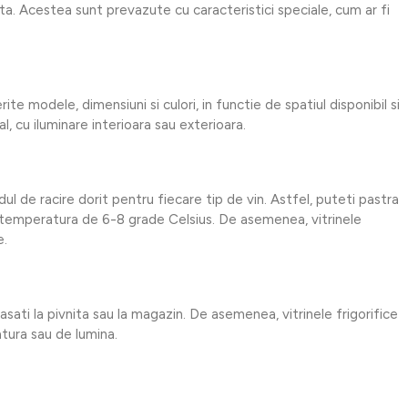
ata. Acestea sunt prevazute cu caracteristici speciale, cum ar fi
ite modele, dimensiuni si culori, in functie de spatiul disponibil si
, cu iluminare interioara sau exterioara.
ul de racire dorit pentru fiecare tip de vin. Astfel, puteti pastra
a o temperatura de 6-8 grade Celsius. De asemenea, vitrinele
e.
asati la pivnita sau la magazin. De asemenea, vitrinele frigorifice
atura sau de lumina.