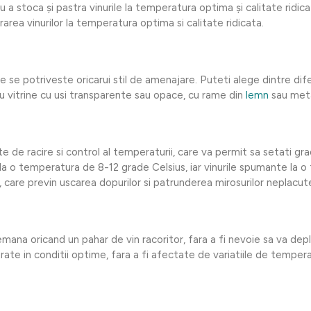
u a stoca și pastra vinurile la temperatura optima și calitate ridic
area vinurilor la temperatura optima si calitate ridicata.
e se potriveste oricarui stil de amenajare. Puteti alege dintre difer
vitrine cu usi transparente sau opace, cu rame din
lemn
sau metal
 de racire si control al temperaturii, care va permit sa setati grad
lbe la o temperatura de 8-12 grade Celsius, iar vinurile spumante l
ui, care previn uscarea dopurilor si patrunderea mirosurilor neplacut
emana oricand un pahar de vin racoritor, fara a fi nevoie sa va depl
ate in conditii optime, fara a fi afectate de variatiile de temper