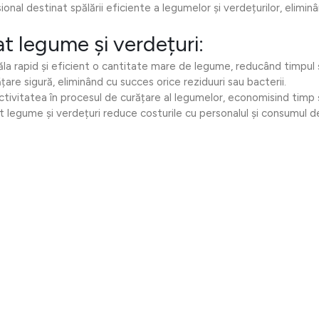
al destinat spălării eficiente a legumelor și verdețurilor, eliminâ
lat legume și verdețuri:
 rapid și eficient o cantitate mare de legume, reducând timpul ș
are sigură, eliminând cu succes orice reziduuri sau bacterii.
ctivitatea în procesul de curățare al legumelor, economisind timp ș
t legume și verdețuri reduce costurile cu personalul și consumul d