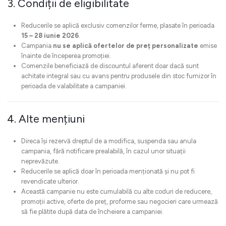
3. Condiții de eligibilitate
Reducerile se aplică exclusiv comenzilor ferme, plasate în perioada
15 – 28 iunie 2026
.
Campania
nu se aplică ofertelor de preț personalizate
emise
înainte de începerea promoției.
Comenzile beneficiază de discountul aferent doar dacă sunt
achitate integral sau cu avans pentru produsele din stoc furnizor în
perioada de valabilitate a campaniei.
4. Alte mențiuni
Direca își rezervă dreptul de a modifica, suspenda sau anula
campania, fără notificare prealabilă, în cazul unor situații
neprevăzute.
Reducerile se aplică doar în perioada menționată și nu pot fi
revendicate ulterior.
Această campanie nu este cumulabilă cu alte coduri de reducere,
promoții active, oferte de preț, proforme sau negocieri care urmează
să fie plătite după data de încheiere a campaniei.