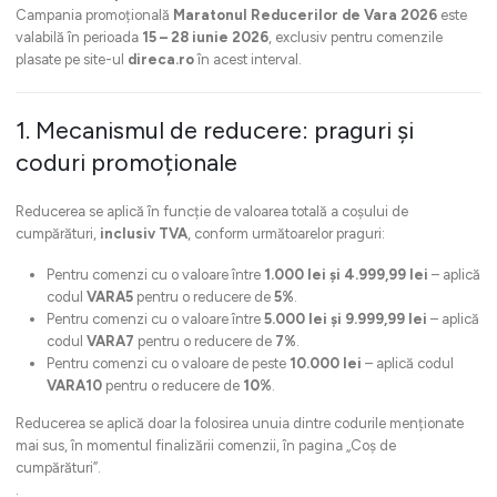
Campania promoțională
Maratonul Reducerilor de Vara 2026
este
valabilă în perioada
15 – 28 iunie 2026
, exclusiv pentru comenzile
plasate pe site-ul
direca.ro
în acest interval.
1. Mecanismul de reducere: praguri și
coduri promoționale
Reducerea se aplică în funcție de valoarea totală a coșului de
cumpărături,
inclusiv TVA
, conform următoarelor praguri:
Pentru comenzi cu o valoare între
1.000 lei și 4.999,99 lei
– aplică
codul
VARA5
pentru o reducere de
5%
.
Pentru comenzi cu o valoare între
5.000 lei și 9.999,99 lei
– aplică
codul
VARA7
pentru o reducere de
7%
.
Pentru comenzi cu o valoare de peste
10.000 lei
– aplică codul
VARA10
pentru o reducere de
10%
.
Reducerea se aplică doar la folosirea unuia dintre codurile menționate
mai sus, în momentul finalizării comenzii, în pagina „Coș de
cumpărături”.
.