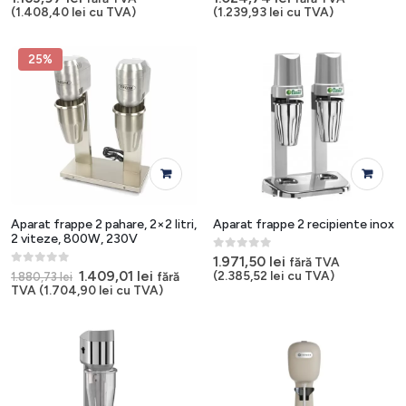
(
1.408,40
lei
cu TVA)
(
1.239,93
lei
cu TVA)
25%
Aparat frappe 2 pahare, 2×2 litri,
Aparat frappe 2 recipiente inox
2 viteze, 800W, 230V
0
out of 5
1.971,50
lei
fără TVA
0
out of 5
Prețul
Prețul
1.409,01
lei
(
2.385,52
lei
cu TVA)
fără
1.880,73
lei
inițial
curent
TVA (
1.704,90
lei
cu TVA)
a
este:
fost:
1.409,01 lei.
1.880,73 lei.