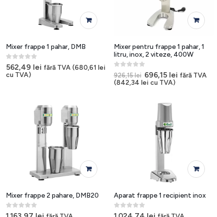
Mixer frappe 1 pahar, DMB
Mixer pentru frappe 1 pahar, 1
litru, inox, 2 viteze, 400W
0
out of 5
562,49
lei
fără TVA (
680,61
lei
0
out of 5
Prețul
Prețul
696,15
lei
cu TVA)
fără TVA
926,15
lei
inițial
curent
(
842,34
lei
cu TVA)
a
este:
fost:
696,15 lei.
926,15 lei.
Mixer frappe 2 pahare, DMB20
Aparat frappe 1 recipient inox
0
out of 5
0
out of 5
1.163,97
lei
1.024,74
lei
fără TVA
fără TVA