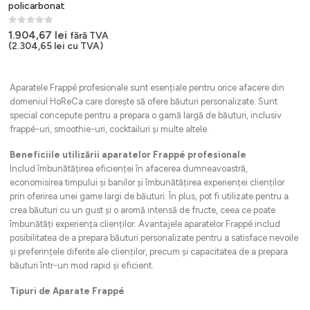
policarbonat
0
out of 5
1.904,67
lei
fără TVA
(
2.304,65
lei
cu TVA)
Aparatele Frappé profesionale sunt esențiale pentru orice afacere din
domeniul HoReCa care dorește să ofere băuturi personalizate. Sunt
special concepute pentru a prepara o gamă largă de băuturi, inclusiv
frappé-uri, smoothie-uri, cocktailuri și multe altele.
Beneficiile utilizării aparatelor Frappé profesionale
Includ îmbunătățirea eficienței în afacerea dumneavoastră,
economisirea timpului și banilor și îmbunătățirea experienței clienților
prin oferirea unei game largi de băuturi. În plus, pot fi utilizate pentru a
crea băuturi cu un gust și o aromă intensă de fructe, ceea ce poate
îmbunătăți experiența clienților. Avantajele aparatelor Frappé includ
posibilitatea de a prepara băuturi personalizate pentru a satisface nevoile
și preferințele diferite ale clienților, precum și capacitatea de a prepara
băuturi într-un mod rapid și eficient.
Tipuri de Aparate Frappé