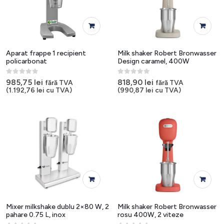
Aparat frappe 1 recipient
Milk shaker Robert Bronwasser
policarbonat
Design caramel, 400W
0
out of 5
0
out of 5
985,75
lei
818,90
lei
fără TVA
fără TVA
(
1.192,76
lei
cu TVA)
(
990,87
lei
cu TVA)
Mixer milkshake dublu 2×80 W, 2
Milk shaker Robert Bronwasser
pahare 0.75 L, inox
rosu 400W, 2 viteze