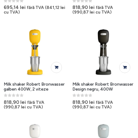
0
out of 5
0
out of 5
695,14
lei
818,90
lei
fără TVA (
841,12
lei
fără TVA
cu TVA)
(
990,87
lei
cu TVA)
Milk shaker Robert Bronwasser
Milk shaker Robert Bronwasser
galben 400W, 2 viteze
Design negru, 400W
0
out of 5
0
out of 5
818,90
lei
818,90
lei
fără TVA
fără TVA
(
990,87
lei
cu TVA)
(
990,87
lei
cu TVA)