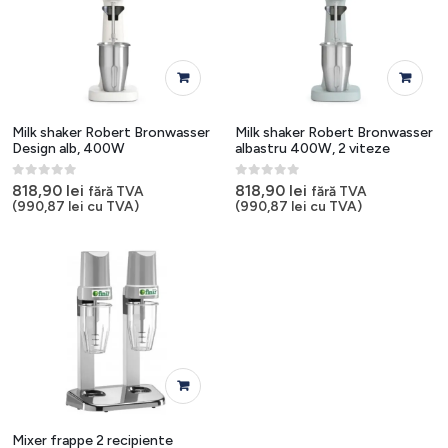
Milk shaker Robert Bronwasser
Milk shaker Robert Bronwasser
Design alb, 400W
albastru 400W, 2 viteze
0
out of 5
0
out of 5
818,90
lei
818,90
lei
fără TVA
fără TVA
(
990,87
lei
cu TVA)
(
990,87
lei
cu TVA)
Mixer frappe 2 recipiente