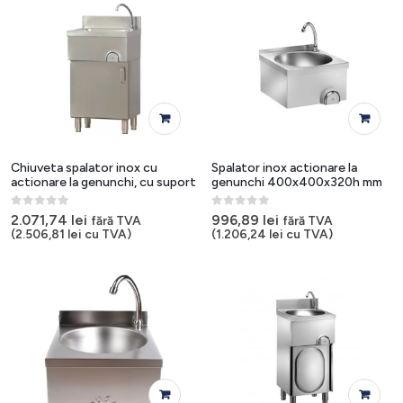
Chiuveta spalator inox cu
Spalator inox actionare la
actionare la genunchi, cu suport
genunchi 400x400x320h mm
0
out of 5
0
out of 5
2.071,74
lei
996,89
lei
fără TVA
fără TVA
(
2.506,81
lei
cu TVA)
(
1.206,24
lei
cu TVA)