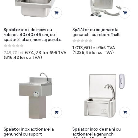
Spalator inox de maini cu
Spălător cu acționare la
robinet 40x40x46 cm, cu
genunchi cu rebord înalt
spatar 3 laturi, montaj perete
0
out of 5
1.013,60
lei
fără TVA
0
out of 5
Prețul
Prețul
674,73
lei
(
1.226,45
lei
cu TVA)
fără TVA
749,70
lei
inițial
curent
(
816,42
lei
cu TVA)
a
este:
fost:
674,73 lei.
749,70 lei.
Spalator inox actionare la
Spalator inox de maini cu
genunchi cu suport
actionare la genunchi