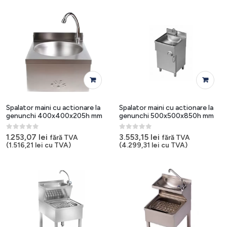
Spalator maini cu actionare la
Spalator maini cu actionare la
genunchi 400x400x205h mm
genunchi 500x500x850h mm
0
out of 5
0
out of 5
1.253,07
lei
3.553,15
lei
fără TVA
fără TVA
(
1.516,21
lei
cu TVA)
(
4.299,31
lei
cu TVA)