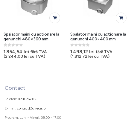
Spalator maini cu actionare la
Spalator maini cu actionare la
genunchi 480×360 mm
genunchi 400×400 mm
0
out of 5
0
out of 5
1.854,54
lei
1.498,12
lei
fără TVA
fără TVA
(
2.244,00
lei
cu TVA)
(
1.812,72
lei
cu TVA)
Contact
Telefon:
0731 767 025
E-mail:
contact@direca.ro
Program: Luni - Vineri: 09:00 - 17:00