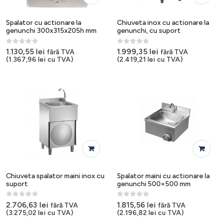
Spalator cu actionare la
Chiuveta inox cu actionare la
genunchi 300x315x205h mm
genunchi, cu suport
0
out of 5
0
out of 5
1.130,55
lei
1.999,35
lei
fără TVA
fără TVA
(
1.367,96
lei
cu TVA)
(
2.419,21
lei
cu TVA)
Chiuveta spalator maini inox cu
Spalator maini cu actionare la
suport
genunchi 500×500 mm
0
out of 5
0
out of 5
2.706,63
lei
1.815,56
lei
fără TVA
fără TVA
(
3.275,02
lei
cu TVA)
(
2.196,82
lei
cu TVA)