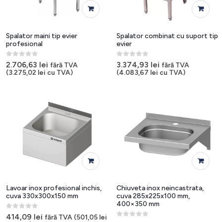
Spalator maini tip evier
Spalator combinat cu suport tip
profesional
evier
0
out of 5
0
out of 5
2.706,63
lei
3.374,93
lei
fără TVA
fără TVA
(
3.275,02
lei
cu TVA)
(
4.083,67
lei
cu TVA)
Lavoar inox profesional inchis,
Chiuveta inox neincastrata,
cuva 330x300x150 mm
cuva 285x225x100 mm,
400×350 mm
0
out of 5
414,09
lei
fără TVA (
501,05
lei