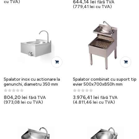
0
out of 5
644,14
lei
cu TVA)
fără TVA
(
779,41
lei
cu TVA)
Spalator inox cu actionare la
Spalator combinat cu suport tip
genunchi, diametru 350 mm
evier 500x700x850h mm
0
out of 5
0
out of 5
804,20
lei
3.976,41
lei
fără TVA
fără TVA
(
973,08
lei
cu TVA)
(
4.811,46
lei
cu TVA)