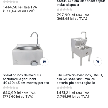
40x40x45 cm, dispenser sapun
inclus si spatar
0
out of 5
1.414,58
lei
fără TVA
(
1.711,64
lei
cu TVA)
0
out of 5
797,90
lei
fără TVA
(
965,45
lei
cu TVA)
Spalator inox de maini cu
Chiuveta tip evier inox, BAB-1,
actionare la genunchi
dim 610x500x880mm, cu
40x40x45 cm, montaj perete
baterie, picioare reglabile
0
out of 5
0
out of 5
640,99
lei
1.451,21
lei
fără TVA
fără TVA
(
775,60
lei
cu TVA)
(
1.755,96
lei
cu TVA)