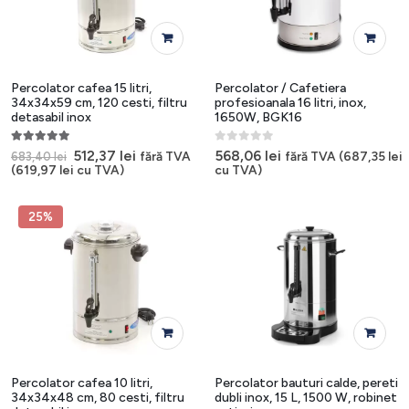
Percolator cafea 15 litri,
Percolator / Cafetiera
34x34x59 cm, 120 cesti, filtru
profesioanala 16 litri, inox,
detasabil inox
1650W, BGK16
5.00
out of 5
0
out of 5
Prețul
Prețul
512,37
lei
568,06
lei
fără TVA
fără TVA (
687,35
lei
683,40
lei
inițial
curent
(
619,97
lei
cu TVA)
cu TVA)
a
este:
fost:
512,37 lei.
683,40 lei.
25%
Percolator cafea 10 litri,
Percolator bauturi calde, pereti
34x34x48 cm, 80 cesti, filtru
dubli inox, 15 L, 1500 W, robinet