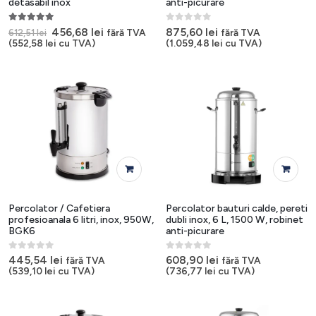
detasabil inox
anti-picurare
5.00
out of 5
0
out of 5
Prețul
Prețul
456,68
lei
875,60
lei
fără TVA
fără TVA
612,51
lei
inițial
curent
(
552,58
lei
cu TVA)
(
1.059,48
lei
cu TVA)
a
este:
fost:
456,68 lei.
612,51 lei.
Percolator / Cafetiera
Percolator bauturi calde, pereti
profesioanala 6 litri, inox, 950W,
dubli inox, 6 L, 1500 W, robinet
BGK6
anti-picurare
0
out of 5
0
out of 5
445,54
lei
608,90
lei
fără TVA
fără TVA
(
539,10
lei
cu TVA)
(
736,77
lei
cu TVA)