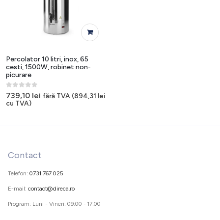
Percolator 10 litri, inox, 65
cesti, 1500W, robinet non-
picurare
0
out of 5
739,10
lei
fără TVA (
894,31
lei
cu TVA)
Contact
Telefon:
0731 767 025
E-mail:
contact@direca.ro
Program: Luni - Vineri: 09:00 - 17:00