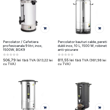
Percolator / Cafetiera
Percolator bauturi calde, pereti
profesioanala 9 litri, inox,
dubli inox, 10 L, 1500 W, robinet
1500W, BGK9
anti-picurare
0
out of 5
0
out of 5
506,79
lei
811,55
lei
fără TVA (
613,22
lei
fără TVA (
981,98
lei
cu TVA)
cu TVA)