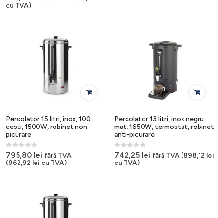
cu TVA)
Percolator 15 litri, inox, 100
Percolator 13 litri, inox negru
cesti, 1500W, robinet non-
mat, 1650W, termostat, robinet
picurare
anti-picurare
0
out of 5
0
out of 5
795,80
lei
742,25
lei
fără TVA
fără TVA (
898,12
lei
(
962,92
lei
cu TVA)
cu TVA)