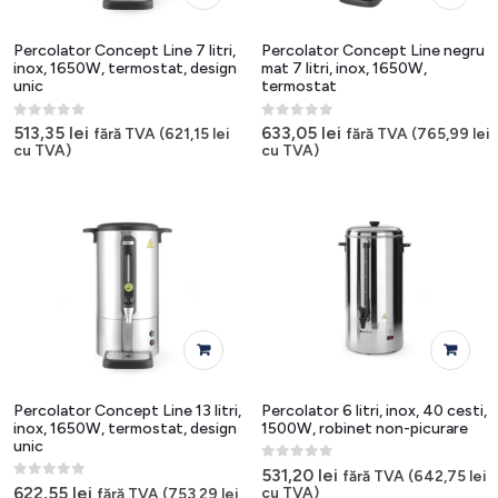
Percolator Concept Line 7 litri,
Percolator Concept Line negru
inox, 1650W, termostat, design
mat 7 litri, inox, 1650W,
unic
termostat
0
out of 5
0
out of 5
513,35
lei
633,05
lei
fără TVA (
621,15
lei
fără TVA (
765,99
lei
cu TVA)
cu TVA)
Percolator Concept Line 13 litri,
Percolator 6 litri, inox, 40 cesti,
inox, 1650W, termostat, design
1500W, robinet non-picurare
unic
0
out of 5
531,20
lei
fără TVA (
642,75
lei
0
out of 5
622,55
lei
cu TVA)
fără TVA (
753,29
lei