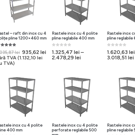
astel – raft din inox cu 4
Rastele inox cu 4 polite
Rastele inox c
olițe pline 1200×460 mm
pline reglabile 400 mm
pline reglabil
.00
out of 5
0
out of 5
0
out of 5
Prețul
Prețul
935,62
lei
1.325,47
lei
–
1.620,63
lei
.035,87
lei
inițial
curent
2.478,29
lei
3.018,51
lei
ără TVA (
1.132,10
lei
a
este:
u TVA)
fost:
935,62 lei.
1.035,87 lei.
astele inox cu 4 polite
Rastele inox cu 4 polite
Rastele inox c
line 400 mm
perforate reglabile 500
pline reglabil
mm