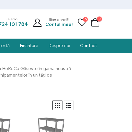
0
0
Telefon
Bine ai venit!
724 101 784
Contul meu!
fertă
Finanțare
Despre noi
Contact
 în HoReCa Găsește în gama noastră
chipamentelor în unități de