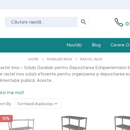
0
Noutăți
Blog
Cerere O
HOME
MOBILIER INOX
RASTEL INOX
astel Inox – Soluții Durabile pentru Depozitarea Echipamentelor
e rastel inox soluții eficiente pentru organizarea și depozitarea e
limentație publică. Aceste...
ezi mai mult
ort By:
10%