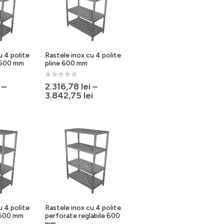
u 4 polite
Rastele inox cu 4 polite
e 600 mm
pline 600 mm
0
out of 5
–
2.316,78
lei
–
3.842,75
lei
u 4 polite
Rastele inox cu 4 polite
e 500 mm
perforate reglabile 600
mm