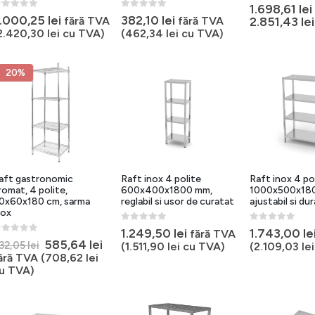
0
out of 5
1.698,61
lei
out of 5
0
out of 5
.000,25
lei
382,10
lei
fără TVA
fără TVA
2.851,43
lei
2.420,30
lei
cu TVA)
(
462,34
lei
cu TVA)
20%
aft gastronomic
Raft inox 4 polite
Raft inox 4 po
romat, 4 polite,
600x400x1800 mm,
1000x500x18
0x60x180 cm, sarma
reglabil si usor de curatat
ajustabil si dur
nox
0
out of 5
0
out of 5
1.249,50
lei
1.743,00
le
fără TVA
out of 5
Prețul
Prețul
585,64
lei
32,05
lei
(
1.511,90
lei
cu TVA)
(
2.109,03
lei
inițial
curent
ără TVA (
708,62
lei
a
este:
u TVA)
fost:
585,64 lei.
732,05 lei.