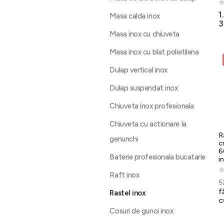
0
1
Masa calda inox
3
Masa inox cu chiuveta
Masa inox cu blat polietilena
Dulap vertical inox
Dulap suspendat inox
Chiuveta inox profesionala
Chiuveta cu actionare la
R
genunchi
c
6
Baterie profesionala bucatarie
i
Raft inox
0
5
f
Rastel inox
c
Cosuri de gunoi inox