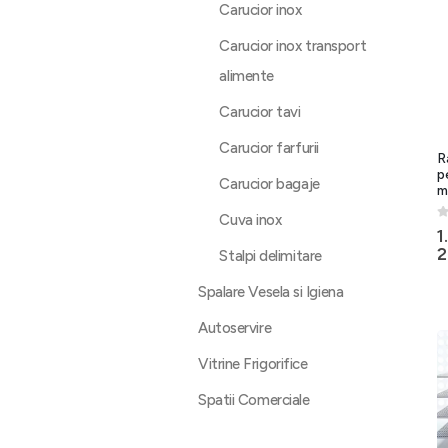
Carucior inox
Carucior inox transport
alimente
Carucior tavi
Carucior farfurii
R
p
Carucior bagaje
m
Cuva inox
0
1
2
Stalpi delimitare
Spalare Vesela si Igiena
Autoservire
Vitrine Frigorifice
Spatii Comerciale