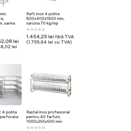
omic
Raft inox 4 polite
te,
800x400x1800 mm,
m, sarma
sarcina 70 kg/mp
0
out of 5
1.454,25
lei
fără TVA
ețul
Prețul
52,08
lei
(
1.759,64
lei
cu TVA)
țial
curent
68,02
lei
este:
st:
552,08 lei.
0,10 lei.
t 4 polite
Rastel inox profesional
 perforata
pentru 40 farfurii,
1000x255x500 mm