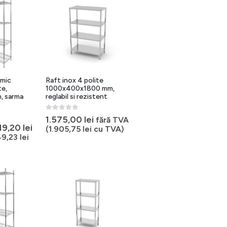
omic
Raft inox 4 polite
te,
1000x400x1800 mm,
, sarma
reglabil si rezistent
0
out of 5
1.575,00
lei
fără TVA
rețul
Prețul
19,20
lei
(
1.905,75
lei
cu TVA)
ițial
curent
49,23
lei
este:
ost:
619,20 lei.
74,00 lei.