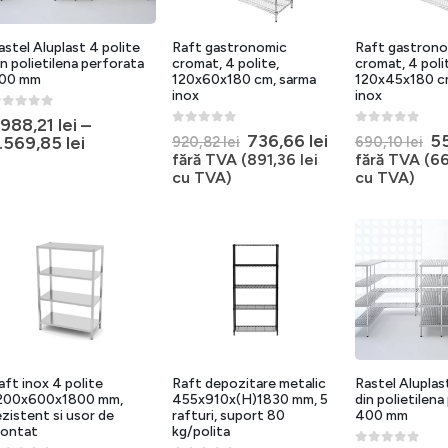
astel Aluplast 4 polite
Raft gastronomic
Raft gastron
in polietilena perforata
cromat, 4 polite,
cromat, 4 poli
00 mm
120x60x180 cm, sarma
120x45x180 c
inox
inox
out of 5
.988,21
lei
–
0
out of 5
0
out of 5
Prețul
Prețul
Pr
736,66
lei
5
.569,85
lei
920,82
lei
690,10
lei
inițial
curent
ini
fără TVA (
891,36
lei
fără TVA (
6
a
este:
a
cu TVA)
cu TVA)
fost:
736,66 lei.
fo
920,82 lei.
69
aft inox 4 polite
Raft depozitare metalic
Rastel Aluplas
200x600x1800 mm,
455x910x(H)1830 mm, 5
din polietilena
ezistent si usor de
rafturi, suport 80
400 mm
ontat
kg/polita