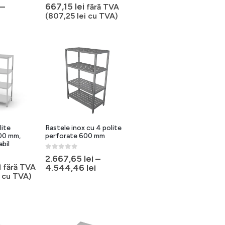
0
out of 5
–
667,15
lei
fără TVA
(
807,25
lei
cu TVA)
lite
Rastele inox cu 4 polite
00 mm,
perforate 600 mm
abil
0
out of 5
2.667,65
lei
–
i
fără TVA
4.544,46
lei
cu TVA)