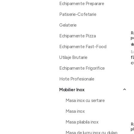
Echipamente Preparare
Patiserie-Cofetarie
Gelaterie
R
Echipamente Pizza
p
Echipamente Fast-Food
5
1
f
Utilaje Brutarie
c
Echipamente Frigorifice
Hote Profesionale
Mobilier Inox
Masa inox cu sertare
Masa inox
Masa pliabila inox
R
p
Masa de lucru inox cu dulap