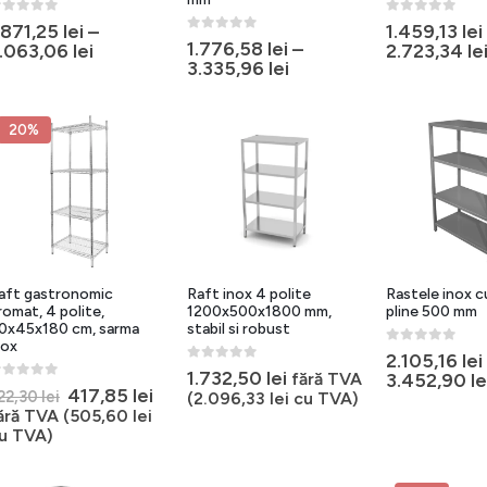
out of 5
0
out of 5
.871,25
lei
–
1.459,13
lei
0
out of 5
1.776,58
lei
–
.063,06
lei
2.723,34
le
3.335,96
lei
20%
aft gastronomic
Raft inox 4 polite
Rastele inox c
romat, 4 polite,
1200x500x1800 mm,
pline 500 mm
0x45x180 cm, sarma
stabil si robust
nox
0
out of 5
2.105,16
lei
0
out of 5
1.732,50
lei
fără TVA
3.452,90
le
out of 5
Prețul
Prețul
417,85
lei
22,30
lei
(
2.096,33
lei
cu TVA)
inițial
curent
ără TVA (
505,60
lei
a
este:
u TVA)
fost:
417,85 lei.
522,30 lei.