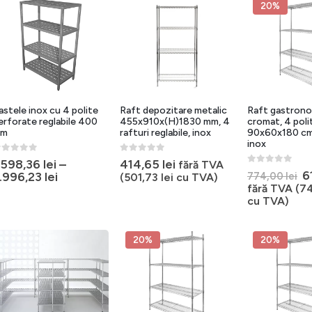
20%
astele inox cu 4 polite
Raft depozitare metalic
Raft gastron
erforate reglabile 400
455x910x(H)1830 mm, 4
cromat, 4 poli
m
rafturi reglabile, inox
90x60x180 cm
inox
out of 5
0
out of 5
.598,36
lei
–
414,65
lei
fără TVA
0
out of 5
P
6
.996,23
lei
774,00
lei
(
501,73
lei
cu TVA)
in
fără TVA (
7
a
cu TVA)
f
7
20%
20%