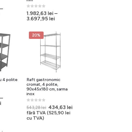
–
0
out of 5
1.982,63
lei
–
i
3.697,95
lei
20%
u 4 polite
Raft gastronomic
cromat, 4 polite,
90x45x180 cm, sarma
inox
–
i
0
out of 5
Prețul
Prețul
434,63
lei
543,28
lei
inițial
curent
fără TVA (
525,90
lei
a
este:
cu TVA)
fost:
434,63 lei.
543,28 lei.