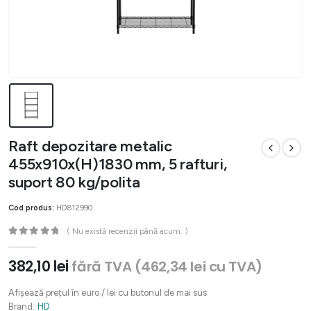
Raft depozitare metalic
455x910x(H)1830 mm, 5 rafturi,
suport 80 kg/polita
Cod produs:
HD812990
( Nu există recenzii până acum. )
0
out of 5
382,10
lei
fără TVA (
462,34
lei
cu TVA)
Afișează prețul în euro / lei cu butonul de mai sus
Brand:
HD