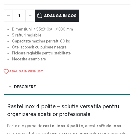
ADAUGA IN COS
Dimensiuni: 455x910x(H)1830 mm
5 rafturi reglabile
Capacitate maxima per raft: 80 kg
Otel acoperit cu pulbere neagra
Picioare reglabile pentru stabilitate
Necesita asamblare
ADAUGA IN WISHLIST
DESCRIERE
Rastel inox 4 polite – solutie versatila pentru
organizarea spatiilor profesionale
Parte din gama de
rastel inox 4 polite
, acest
raft de inox
este proiectat special pentru spatii comerciale si profesionale