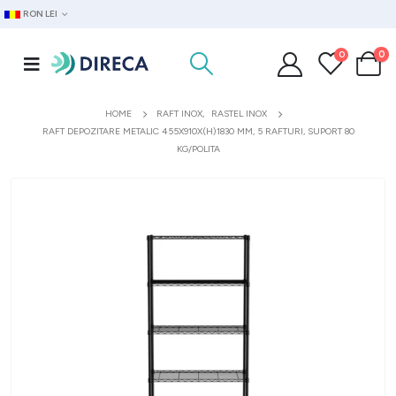
RON LEI
0
0
HOME
RAFT INOX
,
RASTEL INOX
RAFT DEPOZITARE METALIC 455X910X(H)1830 MM, 5 RAFTURI, SUPORT 80
KG/POLITA