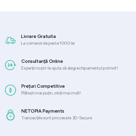
a
este:
fost:
935,62 lei.
1.035,87 lei.
Livrare Gratuita
La comenzi de peste 1000 lei
Consultanță Online
Experții noștri te ajuta să alegi echipamentul potrivit!
Prețuri Competitive
Plătești mai puțin, obții mai mult!
NETOPIA Payments
Tranzacțiile sunt procesate 3D-Secure