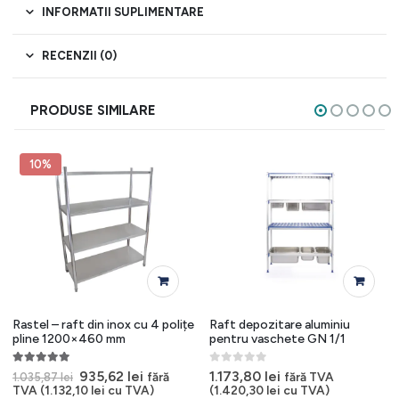
INFORMATII SUPLIMENTARE
RECENZII (0)
PRODUSE SIMILARE
10%
Rastel – raft din inox cu 4 polițe
Raft depozitare aluminiu
pline 1200×460 mm
pentru vaschete GN 1/1
5.00
out of 5
0
out of 5
Prețul
Prețul
935,62
lei
1.173,80
lei
fără
fără TVA
1.035,87
lei
inițial
curent
TVA (
1.132,10
lei
cu TVA)
(
1.420,30
lei
cu TVA)