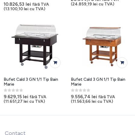
0
out of 5
10.826,53
lei
(
24.859,19
lei
cu TVA)
fără TVA
(
13.100,10
lei
cu TVA)
Bufet Cald 3 GN 1/1 Tip Bain
Bufet Cald 3 GN 1/1 Tip Bain
Marie
Marie
0
out of 5
0
out of 5
9.629,15
lei
9.556,74
lei
fără TVA
fără TVA
(
11.651,27
lei
cu TVA)
(
11.563,66
lei
cu TVA)
Contact