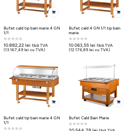
Bufet cald tip bain marie 4 GN
Bufet cald 4 GN 1/1 tip bain
1/1
marie
0
out of 5
0
out of 5
10.882,22
lei
10.063,55
lei
fără TVA
fără TVA
(
13.167,49
lei
cu TVA)
(
12.176,89
lei
cu TVA)
Bufet cald tip bain marie 4 GN
Bufet Cald Bain Marie
1/1
0
out of 5
20.544,78
lei
fără TVA