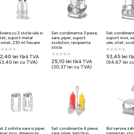
iviera cu 2 sticle ulei si
Set condimente 3 piese,
Set condiment
tet, suport metal
sare, piper, suport
suport inox, sa
romat, 230 ml fiecare
scobitori, recipiente
ulei, otet, sco
sticla
out of 5
0
out of 5
2,40
lei
53,45
lei
fără TVA
fă
0
out of 5
25,10
lei
fără TVA
63,40
lei
cu TVA)
(
64,67
lei
cu
(
30,37
lei
cu TVA)
et 2 solnite sare si piper,
Set condimente 4 piese,
Bol servire zah
apac inox, dimensiuni
sare, piper, ketchup,
parmezan, stic