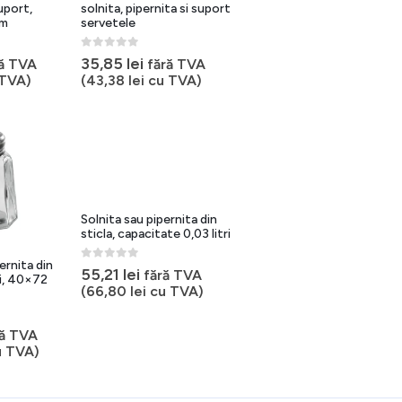
uport,
solnita, pipernita si suport
mm
servetele
0
out of 5
35,85
lei
ră TVA
fără TVA
TVA)
(
43,38
lei
cu TVA)
Solnita sau pipernita din
sticla, capacitate 0,03 litri
ernita din
0
out of 5
55,21
lei
fără TVA
tri, 40×72
(
66,80
lei
cu TVA)
ră TVA
 TVA)