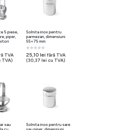
e 5 piese,
Solnita inox pentru
re, piper,
parmezan, dimensiuni
bitori
55×75 mm
0
out of 5
25,10
lei
ră TVA
fără TVA
 TVA)
(
30,37
lei
cu TVA)
ar sau
Solnita inox pentru sare
la cu
sau piper, dimensiuni