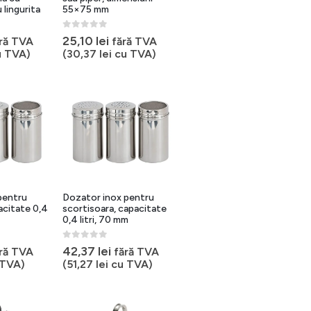
 lingurita
55×75 mm
0
out of 5
25,10
lei
ră TVA
fără TVA
 TVA)
(
30,37
lei
cu TVA)
pentru
Dozator inox pentru
acitate 0,4
scortisoara, capacitate
0,4 litri, 70 mm
0
out of 5
42,37
lei
ră TVA
fără TVA
TVA)
(
51,27
lei
cu TVA)