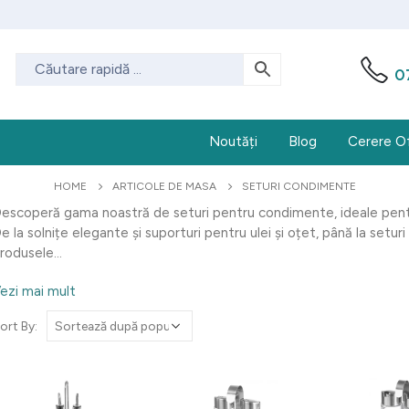
0
Noutăți
Blog
Cerere O
HOME
ARTICOLE DE MASA
SETURI CONDIMENTE
escoperă gama noastră de seturi pentru condimente, ideale pentru
e la solnițe elegante și suporturi pentru ulei și oțet, până la set
rodusele...
ezi mai mult
ort By: