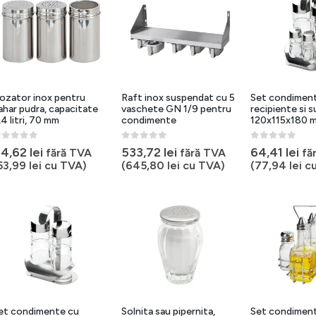
ozator inox pentru
Raft inox suspendat cu 5
Set condimen
ahar pudra, capacitate
vaschete GN 1/9 pentru
recipiente si s
,4 litri, 70 mm
condimente
120x115x180 
out of 5
0
out of 5
0
out of 5
4,62
lei
533,72
lei
64,41
lei
fără TVA
fără TVA
fă
53,99
lei
cu TVA)
(
645,80
lei
cu TVA)
(
77,94
lei
cu
et condimente cu
Solnita sau pipernita,
Set condimen