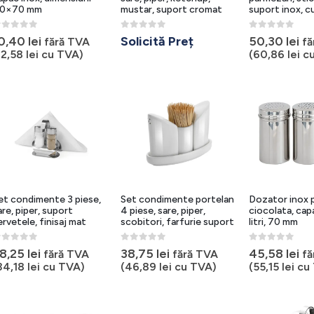
0×70 mm
mustar, suport cromat
suport inox, cu
out of 5
0
out of 5
0
out of 5
0,40
lei
Solicită Preț
50,30
lei
fără TVA
fă
12,58
lei
cu TVA)
(
60,86
lei
cu
et condimente 3 piese,
Set condimente portelan
Dozator inox 
are, piper, suport
4 piese, sare, piper,
ciocolata, cap
ervetele, finisaj mat
scobitori, farfurie suport
litri, 70 mm
out of 5
0
out of 5
0
out of 5
8,25
lei
38,75
lei
45,58
lei
fără TVA
fără TVA
fă
34,18
lei
cu TVA)
(
46,89
lei
cu TVA)
(
55,15
lei
cu 