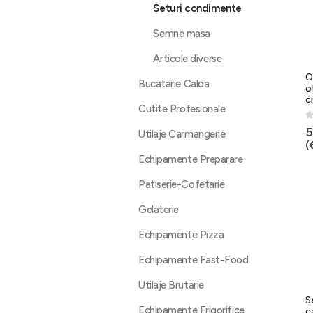
Seturi condimente
Semne masa
Articole diverse
Ol
Bucatarie Calda
o
c
Cutite Profesionale
0
5
Utilaje Carmangerie
(
Echipamente Preparare
Patiserie-Cofetarie
Gelaterie
Echipamente Pizza
Echipamente Fast-Food
Utilaje Brutarie
S
Echipamente Frigorifice
c