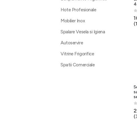
4
Hote Profesionale
0
1
Mobilier Inox
(
Spalare Vesela si Igiena
Autoservire
Vitrine Frigorifice
Spatii Comerciale
S
s
s
0
2
(