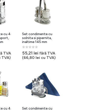
te cu 4
Set condimente cu
uport,
solnita si pipernita,
mm
inaltime 145 mm
0
out of 5
55,21
lei
ră TVA
fără TVA
 TVA)
(
66,80
lei
cu TVA)
te cu 4
Set condimente cu