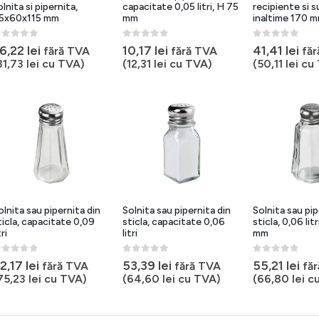
olnita si pipernita,
capacitate 0,05 litri, H 75
recipiente si s
5x60x115 mm
mm
inaltime 170 
out of 5
0
out of 5
0
out of 5
6,22
lei
10,17
lei
41,41
lei
fără TVA
fără TVA
fă
31,73
lei
cu TVA)
(
12,31
lei
cu TVA)
(
50,11
lei
cu 
olnita sau pipernita din
Solnita sau pipernita din
Solnita sau pip
ticla, capacitate 0,09
sticla, capacitate 0,06
sticla, 0,06 li
tri
litri
mm
out of 5
0
out of 5
0
out of 5
2,17
lei
53,39
lei
55,21
lei
fără TVA
fără TVA
fă
75,23
lei
cu TVA)
(
64,60
lei
cu TVA)
(
66,80
lei
cu