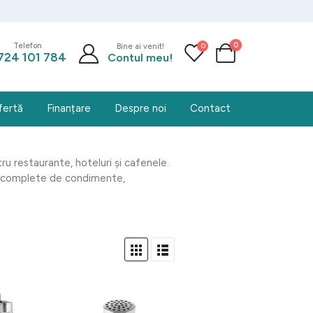
0
0
Telefon
Bine ai venit!
724 101 784
Contul meu!
fertă
Finanțare
Despre noi
Contact
 restaurante, hoteluri și cafenele.
uri complete de condimente,