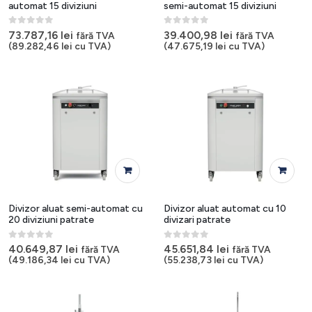
automat 15 diviziuni
semi-automat 15 diviziuni
0
out of 5
0
out of 5
73.787,16
lei
39.400,98
lei
fără TVA
fără TVA
(
89.282,46
lei
cu TVA)
(
47.675,19
lei
cu TVA)
Divizor aluat semi-automat cu
Divizor aluat automat cu 10
20 diviziuni patrate
divizari patrate
0
out of 5
0
out of 5
40.649,87
lei
45.651,84
lei
fără TVA
fără TVA
(
49.186,34
lei
cu TVA)
(
55.238,73
lei
cu TVA)