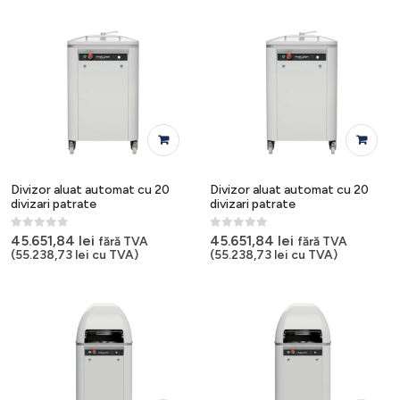
Divizor aluat automat cu 20
Divizor aluat automat cu 20
divizari patrate
divizari patrate
0
out of 5
0
out of 5
45.651,84
lei
45.651,84
lei
fără TVA
fără TVA
(
55.238,73
lei
cu TVA)
(
55.238,73
lei
cu TVA)