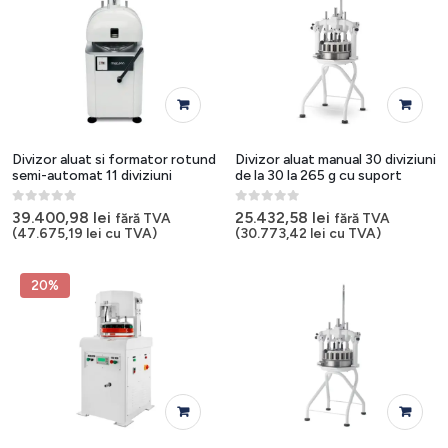
Divizor aluat si formator rotund
Divizor aluat manual 30 diviziuni
semi-automat 11 diviziuni
de la 30 la 265 g cu suport
0
out of 5
0
out of 5
39.400,98
lei
25.432,58
lei
fără TVA
fără TVA
(
47.675,19
lei
cu TVA)
(
30.773,42
lei
cu TVA)
20%