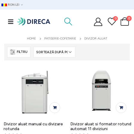
RON LEI
0
0
HOME
PATISERIE-COFETARIE
DIVIZOR ALUAT
FILTRU
Divizor aluat manual cu divizare
Divizor aluat si formator rotund
rotunda
automat 11 diviziuni