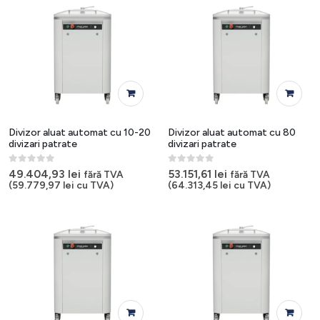
Divizor aluat automat cu 10-20
Divizor aluat automat cu 80
divizari patrate
divizari patrate
0
out of 5
0
out of 5
49.404,93
lei
53.151,61
lei
fără TVA
fără TVA
(
59.779,97
lei
cu TVA)
(
64.313,45
lei
cu TVA)