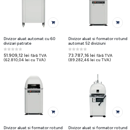
Divizor aluat automat cu 60
Divizor aluat si formator rotund
divizari patrate
automat 52 diviziuni
0
out of 5
0
out of 5
51.909,12
lei
73.787,16
lei
fără TVA
fără TVA
(
62.810,04
lei
cu TVA)
(
89.282,46
lei
cu TVA)
Divizor aluat si formator rotund
Divizor aluat si formator rotund