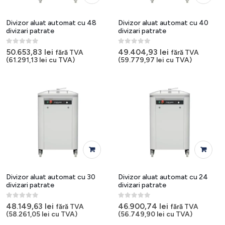
Divizor aluat automat cu 48
Divizor aluat automat cu 40
divizari patrate
divizari patrate
0
out of 5
0
out of 5
50.653,83
lei
49.404,93
lei
fără TVA
fără TVA
(
61.291,13
lei
cu TVA)
(
59.779,97
lei
cu TVA)
Divizor aluat automat cu 30
Divizor aluat automat cu 24
divizari patrate
divizari patrate
0
out of 5
0
out of 5
48.149,63
lei
46.900,74
lei
fără TVA
fără TVA
(
58.261,05
lei
cu TVA)
(
56.749,90
lei
cu TVA)