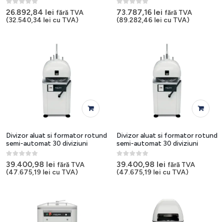
0
out of 5
0
out of 5
26.892,84
lei
73.787,16
lei
fără TVA
fără TVA
(
32.540,34
lei
cu TVA)
(
89.282,46
lei
cu TVA)
Divizor aluat si formator rotund
Divizor aluat si formator rotund
semi-automat 30 diviziuni
semi-automat 30 diviziuni
0
out of 5
0
out of 5
39.400,98
lei
39.400,98
lei
fără TVA
fără TVA
(
47.675,19
lei
cu TVA)
(
47.675,19
lei
cu TVA)