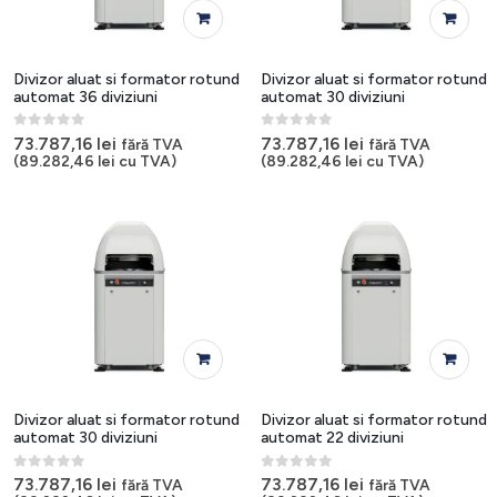
Divizor aluat si formator rotund
Divizor aluat si formator rotund
automat 36 diviziuni
automat 30 diviziuni
0
out of 5
0
out of 5
73.787,16
lei
73.787,16
lei
fără TVA
fără TVA
(
89.282,46
lei
cu TVA)
(
89.282,46
lei
cu TVA)
Divizor aluat si formator rotund
Divizor aluat si formator rotund
automat 30 diviziuni
automat 22 diviziuni
0
out of 5
0
out of 5
73.787,16
lei
73.787,16
lei
fără TVA
fără TVA