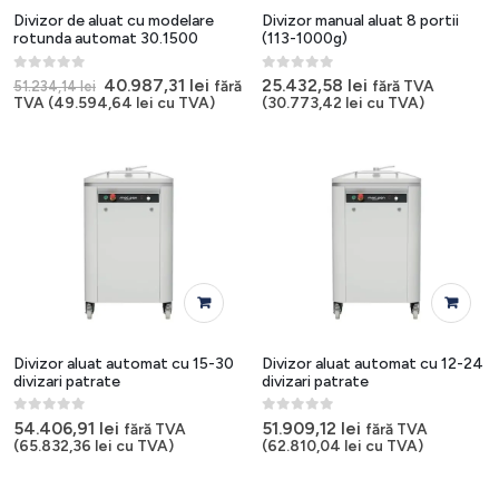
Divizor de aluat cu modelare
Divizor manual aluat 8 portii
rotunda automat 30.1500
(113-1000g)
0
out of 5
0
out of 5
Prețul
Prețul
40.987,31
lei
25.432,58
lei
fără
fără TVA
51.234,14
lei
inițial
curent
TVA (
49.594,64
lei
cu TVA)
(
30.773,42
lei
cu TVA)
a
este:
fost:
40.987,31 lei.
51.234,14 lei.
Divizor aluat automat cu 15-30
Divizor aluat automat cu 12-24
divizari patrate
divizari patrate
0
out of 5
0
out of 5
54.406,91
lei
51.909,12
lei
fără TVA
fără TVA
(
65.832,36
lei
cu TVA)
(
62.810,04
lei
cu TVA)