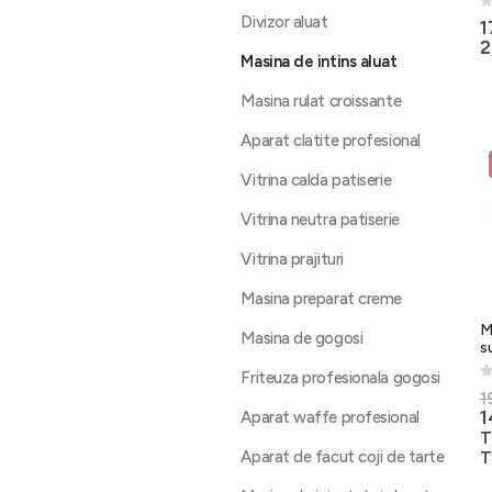
Divizor aluat
0
1
2
Masina de intins aluat
Masina rulat croissante
Aparat clatite profesional
Vitrina calda patiserie
Vitrina neutra patiserie
Vitrina prajituri
Masina preparat creme
M
Masina de gogosi
s
Friteuza profesionala gogosi
0
1
1
Aparat waffe profesional
T
T
Aparat de facut coji de tarte