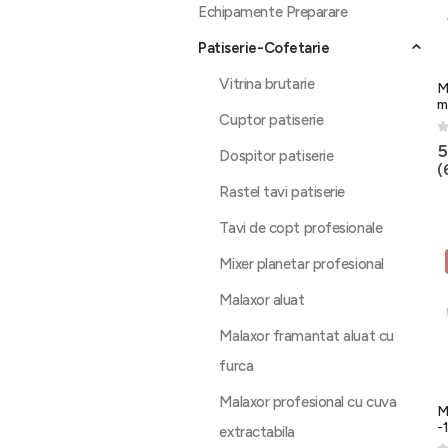
Echipamente Preparare
Patiserie-Cofetarie
Vitrina brutarie
M
m
Cuptor patiserie
0
5
Dospitor patiserie
(
Rastel tavi patiserie
Tavi de copt profesionale
Mixer planetar profesional
Malaxor aluat
Malaxor framantat aluat cu
furca
Malaxor profesional cu cuva
M
-
extractabila