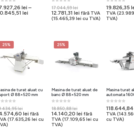
out of 5
0
out of 5
0
out of 5
Prețul
7.927,26
lei
–
19.826,35
l
17.044,59
lei
inițial
Prețul
0.845,51
lei
12.781,31
lei
fără TVA
TVA (
23.98
a
curent
(
15.465,39
lei
cu TVA)
TVA)
fost:
este:
17.044,59 lei.
12.781,31 lei.
25%
25%
asina de turat aluat cu
Masina de turat aluat de
Masina turat a
uport Ø 88×520 mm
banc Ø 88×520 mm
automata 160
out of 5
0
out of 5
0
out of 5
Prețul
Prețul
118.644,8
9.434,95
lei
18.850,88
lei
inițial
Prețul
inițial
Prețul
4.574,60
lei
14.140,20
lei
fără
fără
TVA (
143.5
a
curent
a
curent
VA (
17.635,26
lei
cu
TVA (
17.109,65
lei
cu
cu TVA)
fost:
este:
fost:
este:
VA)
TVA)
19.434,95 lei.
14.574,60 lei.
18.850,88 lei.
14.140,20 lei.