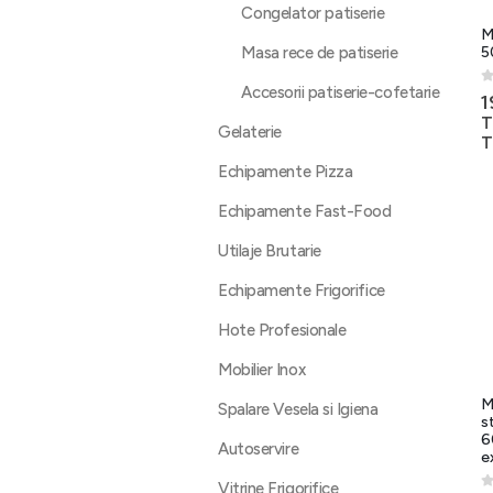
Congelator patiserie
M
5
Masa rece de patiserie
Accesorii patiserie-cofetarie
0
1
T
Gelaterie
T
Echipamente Pizza
Echipamente Fast-Food
Utilaje Brutarie
Echipamente Frigorifice
Hote Profesionale
Mobilier Inox
M
Spalare Vesela si Igiena
s
6
Autoservire
e
Vitrine Frigorifice