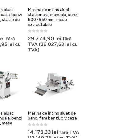
ns aluat
Masina de intins aluat
nuala, benzi
stationara, manuala, benzi
statie de
600×950 mm, mese
extractabile
0
out of 5
lei
29.774,90
lei
fără
fără
6,95
lei
cu
TVA (
36.027,63
lei
cu
TVA)
ns aluat
Masina de intins aluat de
nuala, benzi
banc, fara benzi, o viteza
, mese
0
out of 5
14.173,33
lei
fără TVA
(
17.149,73
lei
cu TVA)