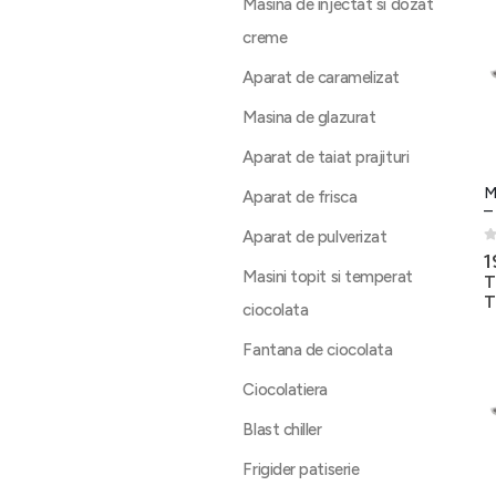
Masina de injectat si dozat
creme
Aparat de caramelizat
Masina de glazurat
Aparat de taiat prajituri
M
Aparat de frisca
–
Aparat de pulverizat
0
1
Masini topit si temperat
T
T
ciocolata
Fantana de ciocolata
Ciocolatiera
Blast chiller
Frigider patiserie