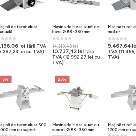
așină de turat aluat
Masina de turat aluat de
Masina turat a
anuală
banc Ø 88×380 mm
motor
out of 5
0
out of 5
0
out of 5
Prețul
.196,06
lei
9.467,64
le
fără TVA
14.319,48
lei
inițial
Prețul
10.737,42
lei
6.287,23
lei
cu TVA)
fără
TVA (
11.455
a
curent
TVA (
12.992,27
lei
cu
TVA)
fost:
este:
TVA)
14.319,48 lei.
10.737,42 lei.
5%
25%
așină de turat aluat 500
Masina de turat aluat cu
Mașină turat a
1000 mm cu suport
suport Ø 88×380 mm
1200 mm cu s