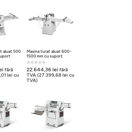
t aluat 500
Masina turat aluat 600-
suport
1500 mm cu suport
0
out of 5
ei
22.644,36
lei
fără
fără
,01
lei
cu
TVA (
27.399,68
lei
cu
TVA)