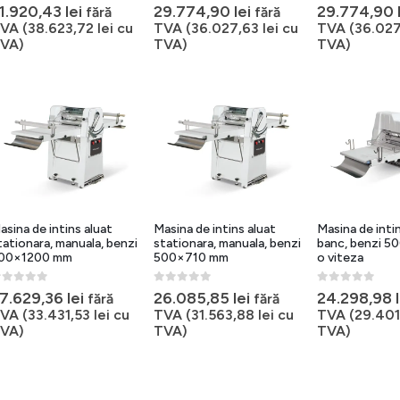
out of 5
0
out of 5
0
out of 5
1.920,43
lei
29.774,90
lei
29.774,90
fără
fără
VA (
38.623,72
lei
cu
TVA (
36.027,63
lei
cu
TVA (
36.02
VA)
TVA)
TVA)
asina de intins aluat
Masina de intins aluat
Masina de inti
tationara, manuala, benzi
stationara, manuala, benzi
banc, benzi 5
00×1200 mm
500×710 mm
o viteza
out of 5
0
out of 5
0
out of 5
7.629,36
lei
26.085,85
lei
24.298,98
fără
fără
VA (
33.431,53
lei
cu
TVA (
31.563,88
lei
cu
TVA (
29.40
VA)
TVA)
TVA)