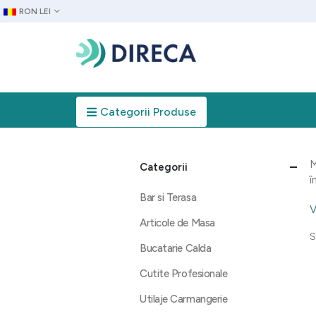
RON LEI
Categorii Produse
M
Categorii
î
Bar si Terasa
V
Articole de Masa
S
Bucatarie Calda
Cutite Profesionale
Utilaje Carmangerie