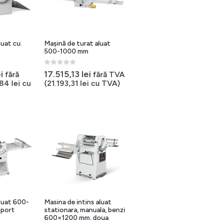
luat cu
Mașină de turat aluat
500-1000 mm
0
out of 5
i
17.515,13
lei
fără
fără TVA
,84
lei
cu
(
21.193,31
lei
cu TVA)
luat 600-
Masina de intins aluat
uport
stationara, manuala, benzi
600×1200 mm, doua