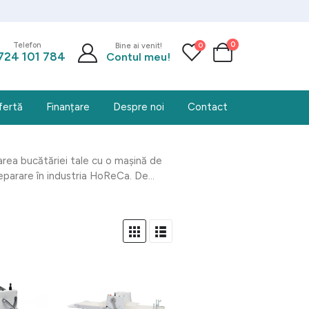
0
0
Telefon
Bine ai venit!
724 101 784
Contul meu!
fertă
Finanțare
Despre noi
Contact
rea bucătăriei tale cu o mașină de
eparare în industria HoReCa. De...