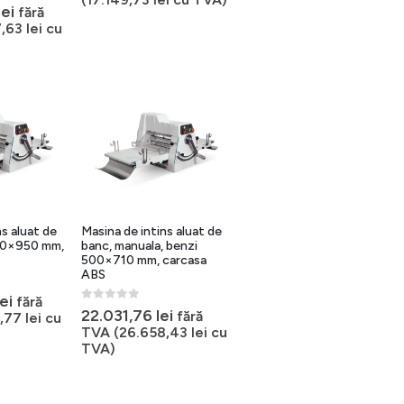
lei
fără
7,63
lei
cu
ns aluat de
Masina de intins aluat de
00×950 mm,
banc, manuala, benzi
500×710 mm, carcasa
ABS
lei
fără
0
out of 5
22.031,76
lei
fără
1,77
lei
cu
TVA (
26.658,43
lei
cu
TVA)