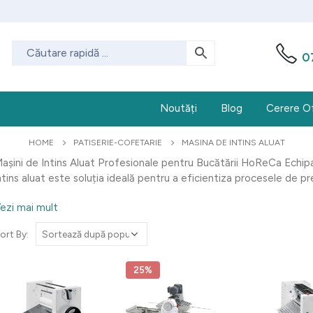
0
Noutăți
Blog
Cerere O
HOME
PATISERIE-COFETARIE
MASINA DE INTINS ALUAT
așini de Intins Aluat Profesionale pentru Bucătării HoReCa Echipa
ntins aluat este soluția ideală pentru a eficientiza procesele de pr
ezi mai mult
ort By:
25%