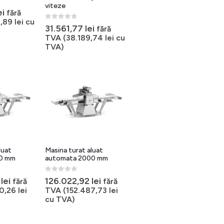
viteze
ei
fără
9,89
lei
cu
0
out of 5
31.561,77
lei
fără
TVA (
38.189,74
lei
cu
TVA)
luat
Masina turat aluat
0 mm
automata 2000 mm
0
out of 5
4
lei
126.022,92
lei
fără
fără
60,26
lei
TVA (
152.487,73
lei
cu TVA)