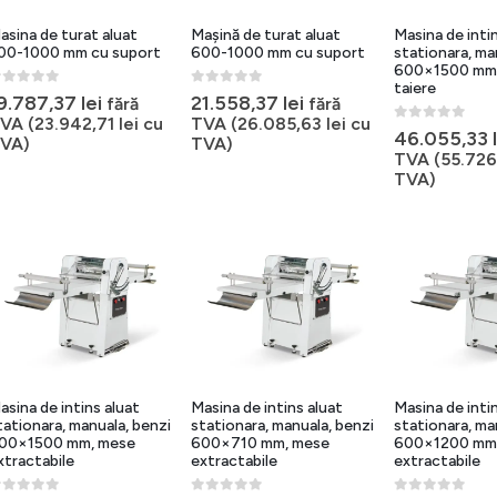
asina de turat aluat
Mașină de turat aluat
Masina de inti
00-1000 mm cu suport
600-1000 mm cu suport
stationara, ma
600×1500 mm, 
taiere
out of 5
0
out of 5
9.787,37
lei
21.558,37
lei
fără
fără
VA (
23.942,71
lei
cu
TVA (
26.085,63
lei
cu
0
out of 5
46.055,33
VA)
TVA)
TVA (
55.72
TVA)
asina de intins aluat
Masina de intins aluat
Masina de inti
tationara, manuala, benzi
stationara, manuala, benzi
stationara, ma
00×1500 mm, mese
600×710 mm, mese
600×1200 mm
xtractabile
extractabile
extractabile