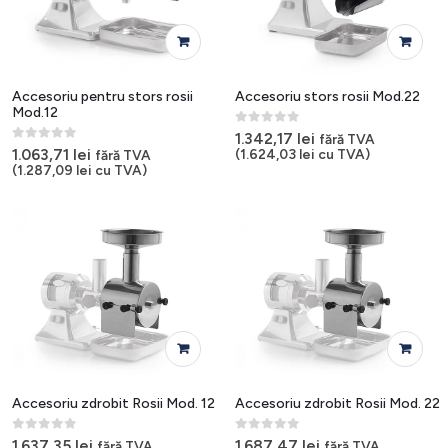
Accesoriu pentru stors rosii
Accesoriu stors rosii Mod.22
Mod.12
0
out of 5
1.342,17
lei
fără TVA
0
out of 5
1.063,71
lei
(
1.624,03
lei
cu TVA)
fără TVA
(
1.287,09
lei
cu TVA)
Accesoriu zdrobit Rosii Mod. 12
Accesoriu zdrobit Rosii Mod. 22
0
out of 5
0
out of 5
1.637,35
lei
1.687,47
lei
fără TVA
fără TVA