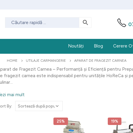
0
Noutăți
Blog
Cerere O
HOME
UTILAJE CARMANGERIE
APARAT DE FRAGEZIT CARNEA
parat de Fragezit Carnea – Performanță și Eficiență pentru Prepa
e fragezit carnea este indispensabil pentru unitățile HoReCa și pe
ulinar...
ezi mai mult
ort By:
25%
19%