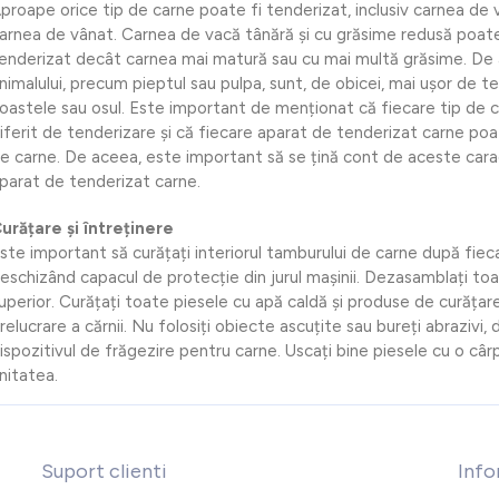
proape orice tip de carne poate fi tenderizat, inclusiv carnea de vi
arnea de vânat. Carnea de vacă tânără și cu grăsime redusă poate 
enderizat decât carnea mai matură sau cu mai multă grăsime. De 
nimalului, precum pieptul sau pulpa, sunt, de obicei, mai ușor de te
oastele sau osul. Este important de menționat că fiecare tip de 
iferit de tenderizare și că fiecare aparat de tenderizat carne poat
e carne. De aceea, este important să se țină cont de aceste carac
parat de tenderizat carne.
urățare și întreținere
ste important să curățați interiorul tamburului de carne după fiecar
eschizând capacul de protecție din jurul mașinii. Dezasamblați toate
uperior. Curățați toate piesele cu apă caldă și produse de curăța
relucrare a cărnii. Nu folosiți obiecte ascuțite sau bureți abraziv
ispozitivul de frăgezire pentru carne. Uscați bine piesele cu o câr
nitatea.
Suport clienti
Info