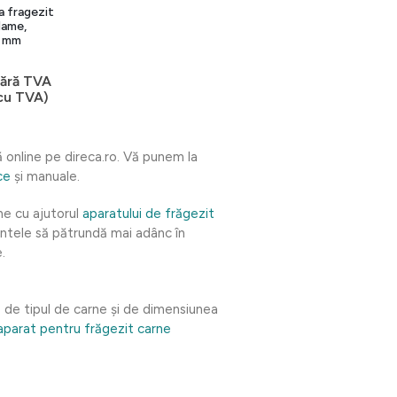
a fragezit
lame,
 mm
fără TVA
cu TVA)
ă online pe direca.ro. Vă punem la
ce
și manuale.
ne cu ajutorul
aparatului de frăgezit
entele să pătrundă mai adânc în
.
 de tipul de carne și de dimensiunea
aparat pentru frăgezit carne