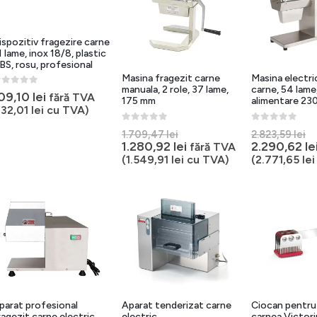
ispozitiv fragezire carne
1 lame, inox 18/8, plastic
BS, rosu, profesional
Masina fragezit carne
Masina electri
manuala, 2 role, 37 lame,
carne, 54 lame
out of 5
09,10
lei
fără TVA
175 mm
alimentare 23
132,01
lei
cu TVA)
0
out of 5
0
out of 5
Prețul
P
1.709,47
lei
2.823,59
lei
inițial
Prețul
in
1.280,92
lei
2.290,62
le
fără TVA
a
curent
a
(
1.549,91
lei
cu TVA)
(
2.771,65
lei
fost:
este:
f
1.709,47 lei.
1.280,92 lei.
2
parat profesional
Aparat tenderizat carne
Ciocan pentru
ragezit carne electric
electric
carnea Victori