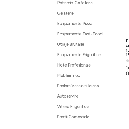
Patiserie-Cofetarie
Gelaterie
Echipamente Pizza
Echipamente Fast-Food
D
Utilaje Brutarie
c
1
Echipamente Frigorifice
1
Hote Profesionale
0
1
(
Mobilier Inox
Spalare Vesela si Igiena
Autoservire
Vitrine Frigorifice
Spatii Comerciale