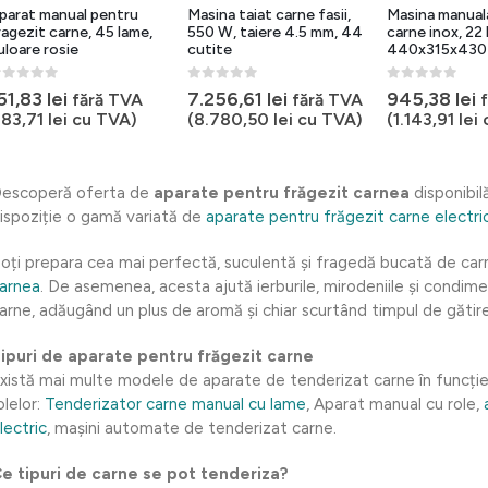
parat manual pentru
Masina taiat carne fasii,
Masina manual
ragezit carne, 45 lame,
550 W, taiere 4.5 mm, 44
carne inox, 22 
uloare rosie
cutite
440x315x430
out of 5
0
out of 5
0
out of 5
51,83
lei
7.256,61
lei
945,38
lei
fără TVA
fără TVA
183,71
lei
cu TVA)
(
8.780,50
lei
cu TVA)
(
1.143,91
lei
escoperă oferta de
aparate pentru frăgezit carnea
disponibil
ispoziție o gamă variată de
aparate pentru frăgezit carne electri
oți prepara cea mai perfectă, suculentă și fragedă bucată de car
arnea
. De asemenea, acesta ajută ierburile, mirodeniile și condim
arne, adăugând un plus de aromă și chiar scurtând timpul de gătire
ipuri de aparate pentru frăgezit carne
xistă mai multe modele de aparate de tenderizat carne în funcție
olelor:
Tenderizator carne manual cu lame
, Aparat manual cu role,
lectric
, mașini automate de tenderizat carne.
e tipuri de carne se pot tenderiza?