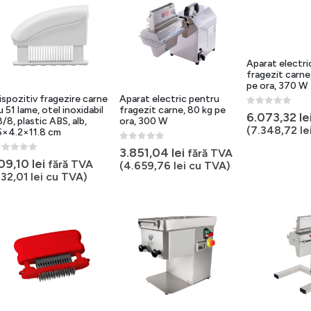
Aparat electri
fragezit carne
pe ora, 370 W
ispozitiv fragezire carne
Aparat electric pentru
u 51 lame, otel inoxidabil
fragezit carne, 80 kg pe
0
out of 5
6.073,32
le
8/8, plastic ABS, alb,
ora, 300 W
(
7.348,72
le
5×4.2×11.8 cm
0
out of 5
3.851,04
lei
fără TVA
out of 5
09,10
lei
fără TVA
(
4.659,76
lei
cu TVA)
132,01
lei
cu TVA)