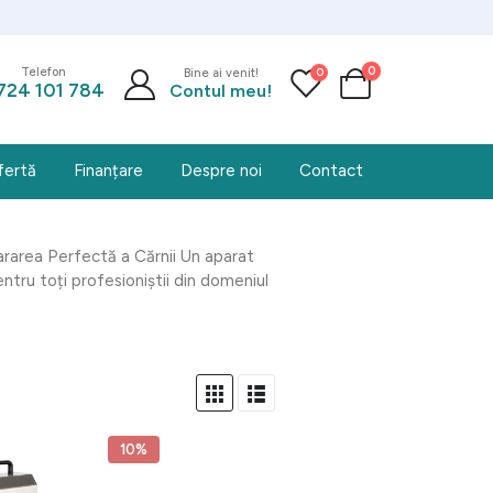
0
0
Telefon
Bine ai venit!
724 101 784
Contul meu!
fertă
Finanțare
Despre noi
Contact
rarea Perfectă a Cărnii Un aparat
ntru toți profesioniștii din domeniul
10%