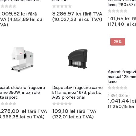
lame, 280x57
out of 5
0
out of 5
.009,82
lei
8.286,97
lei
fără
fără TVA
0
out of 5
141,65
lei
f
VA (
4.851,89
lei
cu
(
10.027,23
lei
cu TVA)
(
171,40
lei
c
VA)
25%
Aparat fragezi
manual 125 mm,
lame
parat electric fragezire
Dispozitiv fragezire carne
arne 350W, inox, role
51 lame, inox 18/8, plastic
0
out of 5
Pr
1.391,33
lei
ita si porc
ABS, profesional
ini
1.041,44
lei
a
(
1.260,15
lei
out of 5
0
out of 5
.278,00
lei
109,10
lei
fo
fără TVA
fără TVA
1.
3.966,38
lei
cu TVA)
(
132,01
lei
cu TVA)