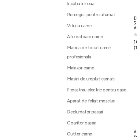
Incubator oua
Rumegus pentru afumat
D
5
Vitrina carne
A
Afumatoare carne
0
1
(
Masina de tocat carne
profesionala
Malaxor carne
Masini de umplut carnati
Fierastrau electric pentru oase
Aparat de feliat mezeluri
Deplumator pasari
Oparitor pasari
A
Cutter carne
f