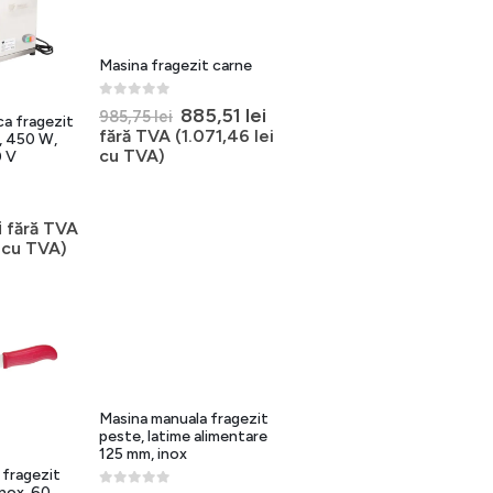
Masina fragezit carne
0
out of 5
Prețul
Prețul
885,51
lei
985,75
lei
ca fragezit
inițial
curent
fără TVA (
1.071,46
lei
, 450 W,
a
este:
cu TVA)
0 V
fost:
885,51 lei.
985,75 lei.
rețul
ițial
Prețul
i
fără TVA
curent
cu TVA)
ost:
este:
.823,59 lei.
2.290,62 lei.
Masina manuala fragezit
peste, latime alimentare
125 mm, inox
 fragezit
nox, 60