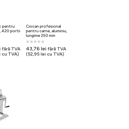
c pentru
Ciocan profesional
, 420 portii
pentru carne, aluminiu,
lungime 250 mm
0
out of 5
i
43,76
lei
fără TVA
fără TVA
i
cu TVA)
(
52,95
lei
cu TVA)