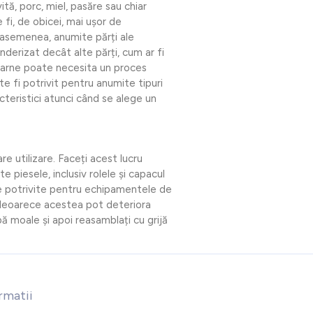
tă, porc, miel, pasăre sau chiar
fi, de obicei, mai ușor de
asemenea, anumite părți ale
nderizat decât alte părți, cum ar fi
carne poate necesita un proces
e fi potrivit pentru anumite tipuri
teristici atunci când se alege un
e utilizare. Faceți acest lucru
 piesele, inclusiv rolele și capacul
re potrivite pentru echipamentele de
i, deoarece acestea pot deteriora
pă moale și apoi reasamblați cu grijă
rmatii