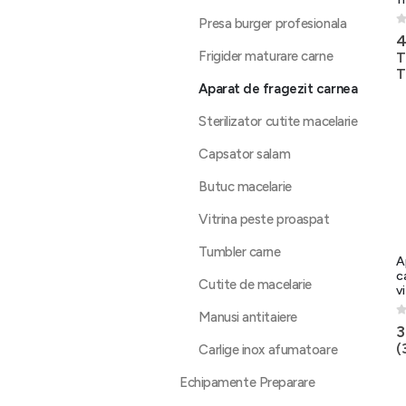
Presa burger profesionala
0
4
Frigider maturare carne
T
T
Aparat de fragezit carnea
Sterilizator cutite macelarie
Capsator salam
Butuc macelarie
Vitrina peste proaspat
Tumbler carne
A
c
Cutite de macelarie
v
Manusi antitaiere
0
3
(
Carlige inox afumatoare
Echipamente Preparare