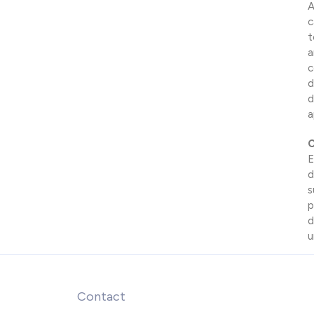
A
c
t
a
c
d
d
a
C
E
d
s
p
d
u
Contact