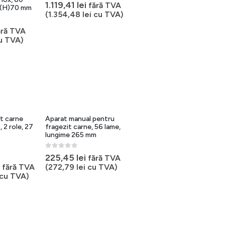
0
out of 5
1.119,41
lei
fără TVA
x(H)70 mm
(
1.354,48
lei
cu TVA)
ără TVA
u TVA)
t carne
Aparat manual pentru
 2 role, 27
fragezit carne, 56 lame,
lungime 265 mm
0
out of 5
ețul
225,45
lei
fără TVA
țial
Prețul
fără TVA
(
272,79
lei
cu TVA)
curent
cu TVA)
st:
este:
391,33 lei.
1.041,44 lei.