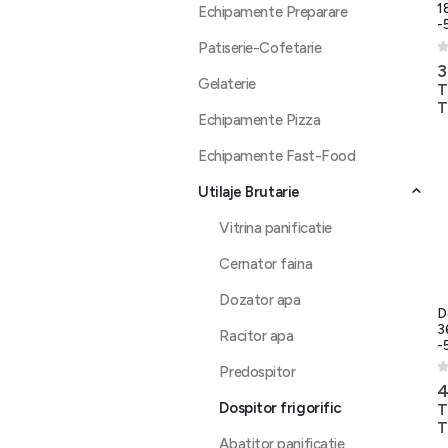
1
Echipamente Preparare
-
Patiserie-Cofetarie
0
3
Gelaterie
T
T
Echipamente Pizza
Echipamente Fast-Food
Utilaje Brutarie
Vitrina panificatie
Cernator faina
Dozator apa
D
3
Racitor apa
-
Predospitor
0
4
Dospitor frigorific
T
T
Abatitor panificatie