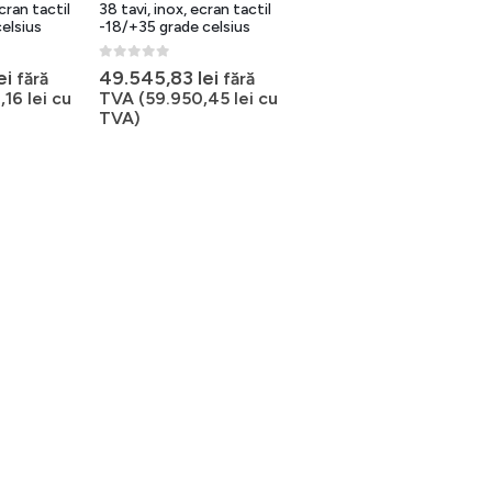
ecran tactil
38 tavi, inox, ecran tactil
elsius
-18/+35 grade celsius
0
out of 5
ei
49.545,83
lei
fără
fără
,16
lei
cu
TVA (
59.950,45
lei
cu
TVA)