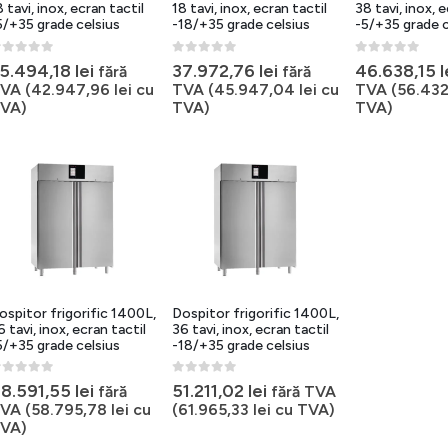
8 tavi, inox, ecran tactil
18 tavi, inox, ecran tactil
38 tavi, inox, 
5/+35 grade celsius
-18/+35 grade celsius
-5/+35 grade c
out of 5
0
out of 5
0
out of 5
5.494,18
lei
37.972,76
lei
46.638,15
l
fără
fără
VA (
42.947,96
lei
cu
TVA (
45.947,04
lei
cu
TVA (
56.432
VA)
TVA)
TVA)
ospitor frigorific 1400L,
Dospitor frigorific 1400L,
6 tavi, inox, ecran tactil
36 tavi, inox, ecran tactil
5/+35 grade celsius
-18/+35 grade celsius
out of 5
0
out of 5
8.591,55
lei
51.211,02
lei
fără
fără TVA
VA (
58.795,78
lei
cu
(
61.965,33
lei
cu TVA)
VA)