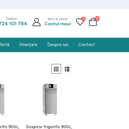
0
0
Telefon
Bine ai venit!
724 101 784
Contul meu!
fertă
Finanțare
Despre noi
Contact
rific 900L,
Dospitor frigorific 900L,