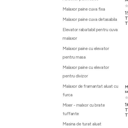
Malaxor paine cuva fixa
0
1
T
Malaxor paine cuva detasabila
T
Elevator rabatabil pentru cuva
malaxor
Malaxor paine cu elevator
pentru masa
Malaxor paine cu elevator
pentru divizor
Malaxor de framantat aluat cu
M
s
furca
0
1
Mixer - malxor cu brate
T
tuffante
T
Masina de turat aluat