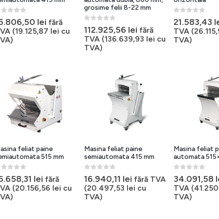
grosime felii 8-22 mm
out of 5
0
out of 5
5.806,50
lei
21.583,43
l
fără
0
out of 5
112.925,56
lei
fără
VA (
19.125,87
lei
cu
TVA (
26.115
TVA (
136.639,93
lei
cu
VA)
TVA)
TVA)
asina feliat paine
Masina feliat paine
Masina feliat 
emiautomata 515 mm
semiautomata 415 mm
automata 515
out of 5
0
out of 5
0
out of 5
6.658,31
lei
16.940,11
lei
34.091,58
l
fără
fără TVA
VA (
20.156,56
lei
cu
(
20.497,53
lei
cu
TVA (
41.250
VA)
TVA)
TVA)