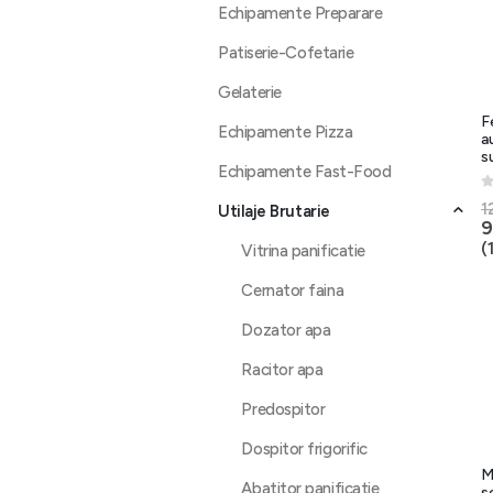
Echipamente Preparare
Patiserie-Cofetarie
Gelaterie
F
Echipamente Pizza
a
s
Echipamente Fast-Food
0
1
Utilaje Brutarie
9
(
Vitrina panificatie
Cernator faina
Dozator apa
Racitor apa
Predospitor
Dospitor frigorific
M
Abatitor panificatie
s