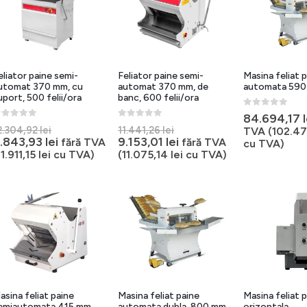
eliator paine semi-
Feliator paine semi-
Masina feliat 
utomat 370 mm, cu
automat 370 mm, de
automata 59
uport, 500 felii/ora
banc, 600 felii/ora
0
out of 5
84.694,17
out of 5
0
out of 5
Prețul
Prețul
2.304,92
lei
11.441,26
lei
TVA (
102.4
inițial
Prețul
inițial
Prețul
.843,93
lei
9.153,01
lei
fără TVA
fără TVA
cu TVA)
a
curent
a
curent
11.911,15
lei
cu TVA)
(
11.075,14
lei
cu TVA)
fost:
este:
fost:
este:
12.304,92 lei.
9.843,93 lei.
11.441,26 lei.
9.153,01 lei.
asina feliat paine
Masina feliat paine
Masina feliat 
emiautomata 415 mm
automata dubla, 800 mm,
orizontala