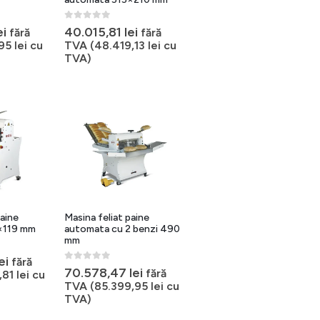
0
out of 5
ei
40.015,81
lei
fără
fără
,95
lei
cu
TVA (
48.419,13
lei
cu
TVA)
paine
Masina feliat paine
×119 mm
automata cu 2 benzi 490
mm
ei
fără
0
out of 5
70.578,47
lei
fără
,81
lei
cu
TVA (
85.399,95
lei
cu
TVA)