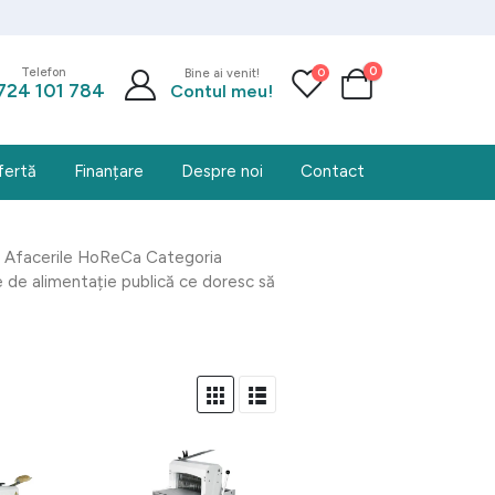
0
0
Telefon
Bine ai venit!
724 101 784
Contul meu!
fertă
Finanțare
Despre noi
Contact
ru Afacerile HoReCa Categoria
le de alimentație publică ce doresc să