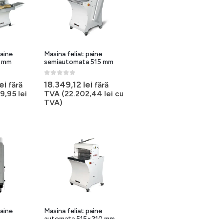
paine
Masina feliat paine
0 mm
semiautomata 515 mm
0
out of 5
lei
18.349,12
lei
fără
fără
79,95
lei
TVA (
22.202,44
lei
cu
TVA)
paine
Masina feliat paine
automata 515×210 mm