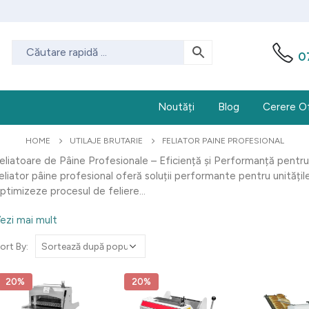
0
Noutăți
Blog
Cerere O
HOME
UTILAJE BRUTARIE
FELIATOR PAINE PROFESIONAL
eliatoare de Pâine Profesionale – Eficiență și Performanță pent
eliator pâine profesional oferă soluții performante pentru unități
ptimizeze procesul de feliere...
ezi mai mult
ort By:
20%
20%