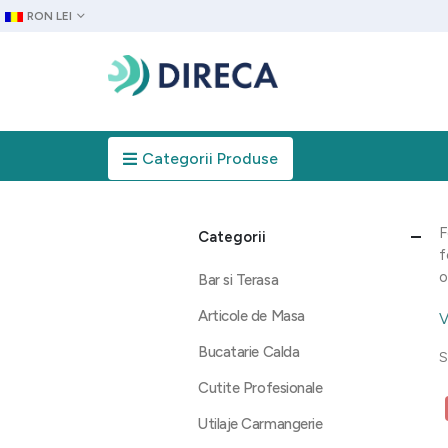
RON LEI
Categorii Produse
F
Categorii
f
o
Bar si Terasa
Articole de Masa
V
Bucatarie Calda
S
Cutite Profesionale
Utilaje Carmangerie