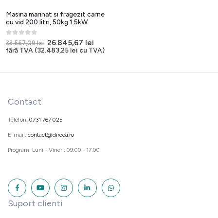
Masina marinat si fragezit carne
cu vid 200 litri, 50kg 1.5kW
0
out of 5
Prețul
Prețul
26.845,67
lei
33.557,09
lei
inițial
curent
fără TVA (
32.483,25
lei
cu TVA)
a
este:
fost:
26.845,67 lei.
33.557,09 lei.
Contact
Telefon:
0731 767 025
E-mail:
contact@direca.ro
Program: Luni - Vineri: 09:00 - 17:00
Suport clienti