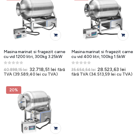
Masina marinat si fragezit carne
Masina marinat si fragezit carne
cu vid 1200 litri, 300kg 3.25kW
cu vid 400 litri, 100kg 1.5kW
0
out of 5
0
out of 5
Prețul
Prețul
Prețul
Preț
32.718,51
lei
28.523,63
lei
fără
40.898,15
lei
35.654,54
lei
inițial
curent
inițial
cure
TVA (
39.589,40
lei
cu TVA)
fără TVA (
34.513,59
lei
cu TVA)
a
este:
a
este
fost:
32.718,51 lei.
fost:
28.52
40.898,15 lei.
35.654,54 lei.
20%