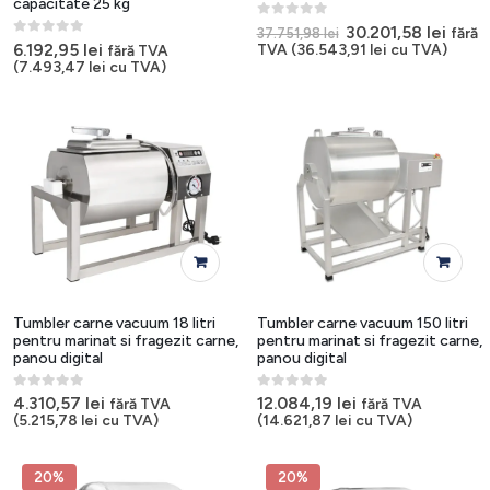
capacitate 25 kg
0
out of 5
Prețul
Prețu
30.201,58
lei
fără
37.751,98
lei
inițial
cure
0
out of 5
6.192,95
lei
TVA (
36.543,91
lei
cu TVA)
fără TVA
a
este:
(
7.493,47
lei
cu TVA)
fost:
30.201
37.751,98 lei.
Tumbler carne vacuum 18 litri
Tumbler carne vacuum 150 litri
pentru marinat si fragezit carne,
pentru marinat si fragezit carne,
panou digital
panou digital
0
out of 5
0
out of 5
4.310,57
lei
12.084,19
lei
fără TVA
fără TVA
(
5.215,78
lei
cu TVA)
(
14.621,87
lei
cu TVA)
20%
20%