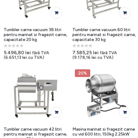
Tumbler carne vacuum 38 litri
Tumbler carne vacuum 60 litri
pentru marinat si fragezit carne,
pentru marinat si fragezit carne,
capacitate 20 kg
capacitate 30 kg
0
out of 5
0
out of 5
5.496,80
lei
7.585,25
lei
fără TVA
fără TVA
(
6.651,13
lei
cu TVA)
(
9.178,16
lei
cu TVA)
20%
Tumbler carne vacuum 42 litri
Masina marinat si fragezit carne
pentru marinat si fragezit carne,
cu vid 600 litri, 150kg 2.25kW