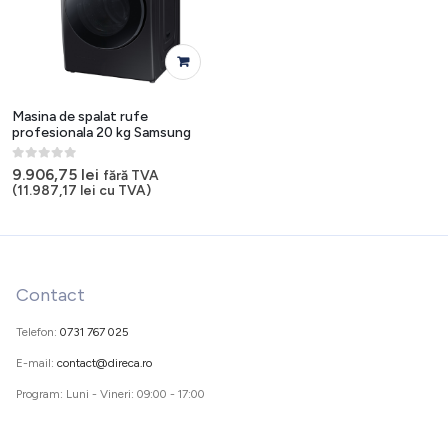
Masina de spalat rufe
profesionala 20 kg Samsung
0
out of 5
9.906,75
lei
fără TVA
(
11.987,17
lei
cu TVA)
Contact
Telefon:
0731 767 025
E-mail:
contact@direca.ro
Program: Luni - Vineri: 09:00 - 17:00