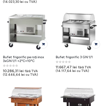
(
14.023,30
lei
cu TVA)
Bufet frigorific pe roți inox
Bufet frigorific 3 GN 1/1
3xGN 1/1 +2°C+10°C
0
out of 5
11.667,47
lei
fără TVA
0
out of 5
10.286,31
lei
(
14.117,64
lei
cu TVA)
fără TVA
(
12.446,44
lei
cu TVA)