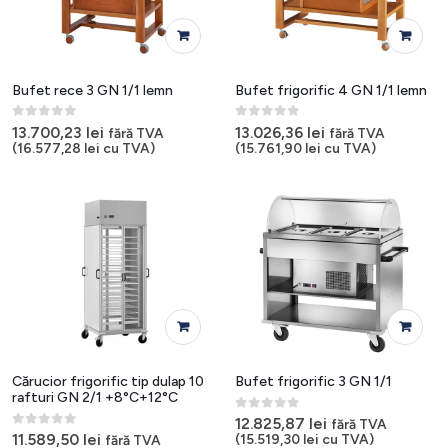
Bufet rece 3 GN 1/1 lemn
Bufet frigorific 4 GN 1/1 lemn
0
out of 5
0
out of 5
13.700,23
lei
13.026,36
lei
fără TVA
fără TVA
(
16.577,28
lei
cu TVA)
(
15.761,90
lei
cu TVA)
Cărucior frigorific tip dulap 10
Bufet frigorific 3 GN 1/1
rafturi GN 2/1 +8°C+12°C
0
out of 5
12.825,87
lei
fără TVA
0
out of 5
11.589,50
lei
(
15.519,30
lei
cu TVA)
fără TVA