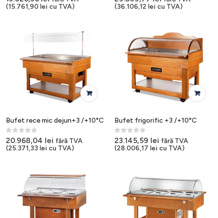
(
15.761,90
lei
cu TVA)
(
36.106,12
lei
cu TVA)
Bufet rece mic dejun+3 /+10°C
Bufet frigorific +3 /+10°C
0
out of 5
0
out of 5
20.968,04
lei
23.145,59
lei
fără TVA
fără TVA
(
25.371,33
lei
cu TVA)
(
28.006,17
lei
cu TVA)