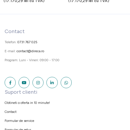
(
17.170,29
lei
cu TVA)
(
17.170,29
lei
cu TVA)
Contact
Telefon:
0731 767 025
E-mail:
contact@direca.ro
Program: Luni - Vineri: 09:00 - 17:00
Suport clienti
Obtineti o oferta in 10 minute!
Contact
Formular de service
Formular de retur