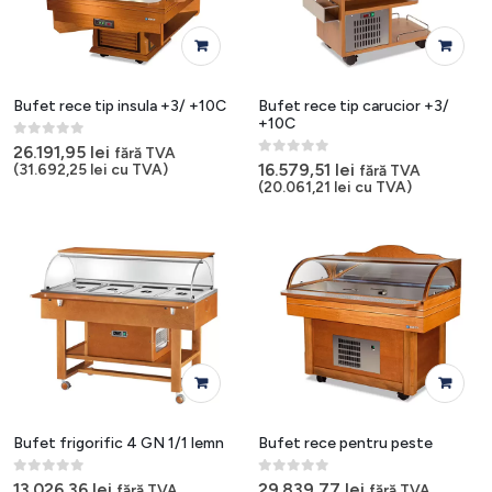
Bufet rece tip insula +3/ +10C
Bufet rece tip carucior +3/
+10C
0
out of 5
26.191,95
lei
fără TVA
0
out of 5
16.579,51
lei
(
31.692,25
lei
cu TVA)
fără TVA
(
20.061,21
lei
cu TVA)
Bufet frigorific 4 GN 1/1 lemn
Bufet rece pentru peste
0
out of 5
0
out of 5
13.026,36
lei
29.839,77
lei
fără TVA
fără TVA