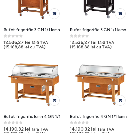
Bufet frigorific 3 GN 1/1 lemn
Bufet frigorific 3 GN 1/1 lemn
0
out of 5
0
out of 5
12.536,27
lei
12.536,27
lei
fără TVA
fără TVA
(
15.168,88
lei
cu TVA)
(
15.168,88
lei
cu TVA)
Bufet frigorific lemn 4 GN 1/1
Bufet frigorific 4 GN 1/1 lemn
0
out of 5
0
out of 5
14.190,32
lei
14.190,32
lei
fără TVA
fără TVA