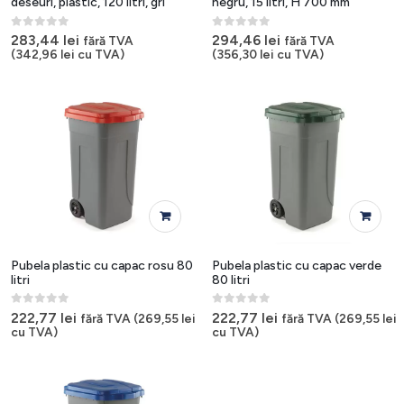
deseuri, plastic, 120 litri, gri
negru, 15 litri, H 700 mm
0
out of 5
0
out of 5
283,44
lei
294,46
lei
fără TVA
fără TVA
(
342,96
lei
cu TVA)
(
356,30
lei
cu TVA)
Pubela plastic cu capac rosu 80
Pubela plastic cu capac verde
litri
80 litri
0
out of 5
0
out of 5
222,77
lei
222,77
lei
fără TVA (
269,55
lei
fără TVA (
269,55
lei
cu TVA)
cu TVA)