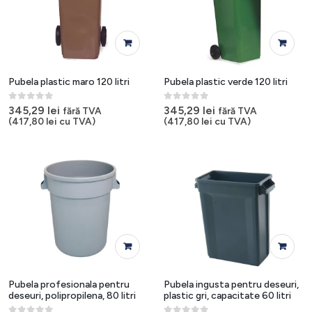
Pubela plastic maro 120 litri
Pubela plastic verde 120 litri
0
out of 5
0
out of 5
345,29
lei
345,29
lei
fără TVA
fără TVA
(
417,80
lei
cu TVA)
(
417,80
lei
cu TVA)
Pubela profesionala pentru
Pubela ingusta pentru deseuri,
deseuri, polipropilena, 80 litri
plastic gri, capacitate 60 litri