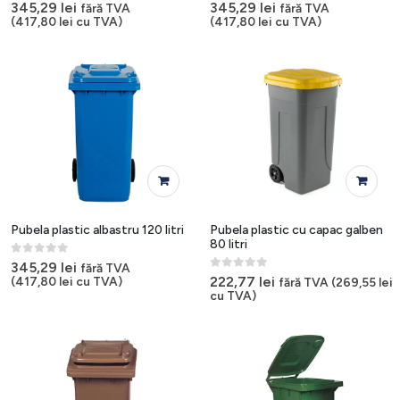
0
out of 5
0
out of 5
345,29
lei
345,29
lei
fără TVA
fără TVA
(
417,80
lei
cu TVA)
(
417,80
lei
cu TVA)
Pubela plastic albastru 120 litri
Pubela plastic cu capac galben
80 litri
0
out of 5
345,29
lei
fără TVA
0
out of 5
222,77
lei
(
417,80
lei
cu TVA)
fără TVA (
269,55
lei
cu TVA)