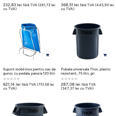
0
out of 5
0
out of 5
232,83
lei
368,51
lei
fără TVA (
281,72
lei
fără TVA (
445,90
lei
cu TVA)
cu TVA)
Suport mobil inox pentru sac de
Pubela universala Thor, plastic
gunoi, cu pedala, pana la 120 litri
rezistent, 75 litri, gri
0
out of 5
0
out of 5
621,14
lei
287,08
lei
fără TVA (
751,58
lei
fără TVA
cu TVA)
(
347,37
lei
cu TVA)