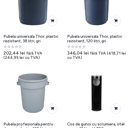
Pubela universala Thor, plastic
Pubela universala Thor, plastic
rezistent, 38 litri, gri
rezistent, 120 litri, gri
0
out of 5
0
out of 5
202,44
lei
346,04
lei
fără TVA
fără TVA (
418,71
lei
(
244,95
lei
cu TVA)
cu TVA)
Pubela profesionala pentru
Cos de gunoi cu scrumiera, otel