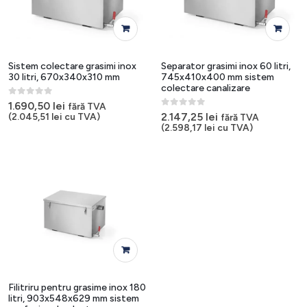
Sistem colectare grasimi inox
Separator grasimi inox 60 litri,
30 litri, 670x340x310 mm
745x410x400 mm sistem
colectare canalizare
0
out of 5
1.690,50
lei
fără TVA
0
out of 5
2.147,25
lei
(
2.045,51
lei
cu TVA)
fără TVA
(
2.598,17
lei
cu TVA)
Filitriru pentru grasime inox 180
litri, 903x548x629 mm sistem