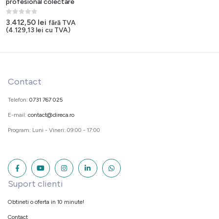
profesional colectare
0
out of 5
3.412,50
lei
fără TVA
(
4.129,13
lei
cu TVA)
Contact
Telefon:
0731 767 025
E-mail:
contact@direca.ro
Program: Luni - Vineri: 09:00 - 17:00
Suport clienti
Obtineti o oferta in 10 minute!
Contact