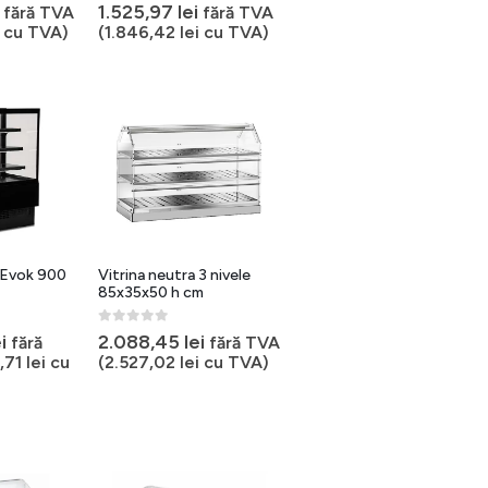
0
out of 5
1.525,97
lei
fără TVA
fără TVA
cu TVA)
(
1.846,42
lei
cu TVA)
a Evok 900
Vitrina neutra 3 nivele
85x35x50 h cm
0
out of 5
i
2.088,45
lei
fără
fără TVA
,71
lei
cu
(
2.527,02
lei
cu TVA)