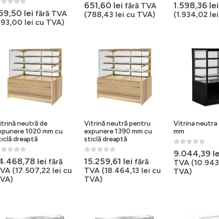
0
out of 5
0
out of 5
651,60
lei
1.598,36
lei
fără TVA
out of 5
59,50
lei
fără TVA
(
788,43
lei
cu TVA)
(
1.934,02
lei
193,00
lei
cu TVA)
itrină neutră de
Vitrină neutră pentru
Vitrina neutr
xpunere 1020 mm cu
expunere 1390 mm cu
mm
ticlă dreaptă
sticlă dreaptă
0
out of 5
9.044,39
le
out of 5
0
out of 5
4.468,78
lei
15.259,61
lei
fără
fără
TVA (
10.943
VA (
17.507,22
lei
cu
TVA (
18.464,13
lei
cu
TVA)
VA)
TVA)