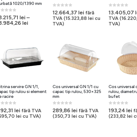
urbată 1020/1390 mm
0
out of 5
0
out of 5
12.664,37
lei
13.405,07
fără
out of 5
3.215,71
lei
–
TVA (
15.323,88
lei
cu
TVA (
16.220
3.984,26
lei
TVA)
TVA)
itrina servire GN 1/1,
Cos universal GN 1/1 cu
Cos universal 
apac tip rulou si element
capac tip rulou, 530×325
rulou, diametr
e racire
mm
bufet
out of 5
0
out of 5
0
out of 5
92,31
lei
289,86
lei
193,24
lei
fără TVA
fără TVA
f
595,70
lei
cu TVA)
(
350,73
lei
cu TVA)
(
233,82
lei
c