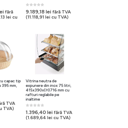
0
out of 5
lei
9.189,18
lei
fără
fără TVA
,13
lei
cu
(
11.118,91
lei
cu TVA)
cu capac tip
Vitrina neutra de
u 395 mm,
expunere din inox 75 litri,
415x390x(H)716 mm cu
rafturi reglabile pe
inaltime
ără TVA
u TVA)
0
out of 5
1.396,40
lei
fără TVA
(
1.689,64
lei
cu TVA)