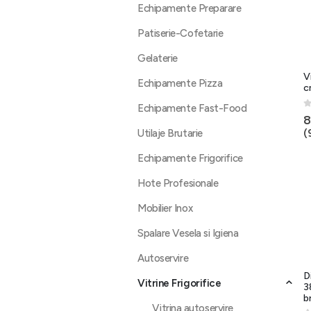
Echipamente Preparare
Patiserie-Cofetarie
Gelaterie
V
Echipamente Pizza
c
Echipamente Fast-Food
0
8
(
Utilaje Brutarie
Echipamente Frigorifice
Hote Profesionale
Mobilier Inox
Spalare Vesela si Igiena
Autoservire
D
Vitrine Frigorifice
3
b
Vitrina autoservire