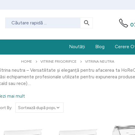
0
Noutăți
Blog
Cerere O
HOME
VITRINE FRIGORIFICE
VITRINA NEUTRA
itrina neutra – Versatilitate și eleganță pentru afacerea ta HoReCa
ăsi echipamente profesionale utilizate pentru expunerea produsel
cald sau rece)....
ezi mai mult
ort By: