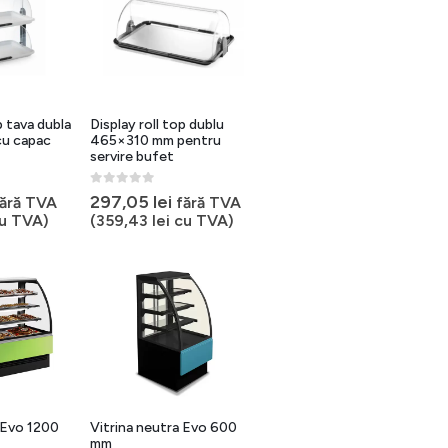
p tava dubla
Display roll top dublu
u capac
465×310 mm pentru
servire bufet
0
out of 5
297,05
lei
fără TVA
fără TVA
u TVA)
(
359,43
lei
cu TVA)
 Evo 1200
Vitrina neutra Evo 600
mm