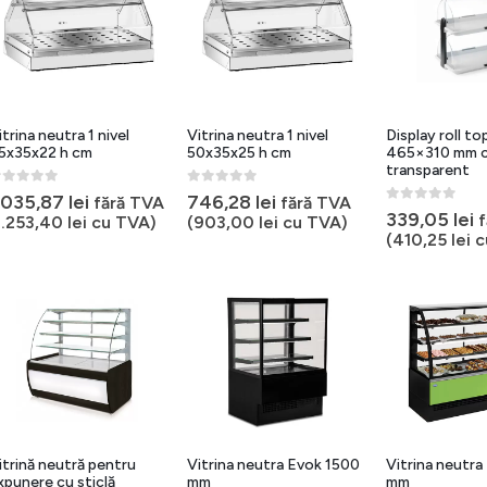
itrina neutra 1 nivel
Vitrina neutra 1 nivel
Display roll to
5x35x22 h cm
50x35x25 h cm
465×310 mm c
transparent
out of 5
0
out of 5
.035,87
lei
746,28
lei
fără TVA
fără TVA
0
out of 5
339,05
lei
1.253,40
lei
cu TVA)
(
903,00
lei
cu TVA)
(
410,25
lei
c
itrină neutră pentru
Vitrina neutra Evok 1500
Vitrina neutra
xpunere cu sticlă
mm
mm