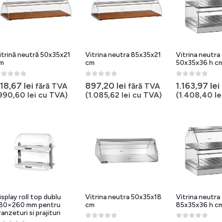
itrină neutră 50x35x21
Vitrina neutra 85x35x21
Vitrina neutra 
m
cm
50x35x36 h c
out of 5
0
out of 5
0
out of 5
18,67
lei
897,20
lei
1.163,97
lei
fără TVA
fără TVA
990,60
lei
cu TVA)
(
1.085,62
lei
cu TVA)
(
1.408,40
le
isplay roll top dublu
Vitrina neutra 50x35x18
Vitrina neutra 
80×260 mm pentru
cm
85x35x36 h c
ranzeturi si prajituri