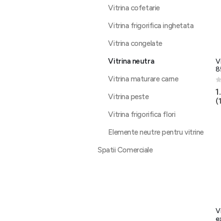
Vitrina cofetarie
Vitrina frigorifica inghetata
Vitrina congelate
Vitrina neutra
V
8
Vitrina maturare carne
0
1
Vitrina peste
(
Vitrina frigorifica flori
Elemente neutre pentru vitrine
Spatii Comerciale
V
e