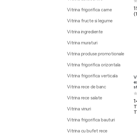
0
1
Vitrina frigorifica carne
(
Vitrina fructe si legume
Vitrina ingrediente
Vitrina muraturi
Vitrina produse promotionale
Vitrina frigorifica orizontala
Vitrina frigorifica verticala
V
e
Vitrina rece de banc
s
Vitrina rece salate
0
1
T
Vitrina vinuri
T
Vitrina frigorifica bauturi
Vitrina cu bufet rece