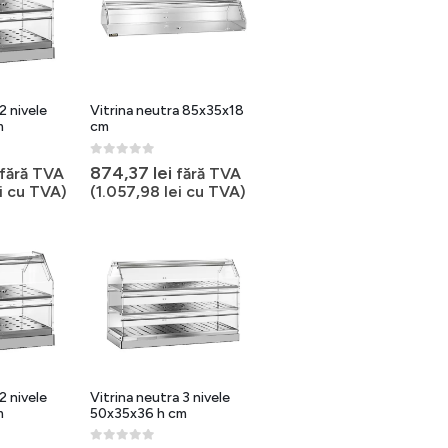
2 nivele
Vitrina neutra 85x35x18
m
cm
0
out of 5
874,37
lei
fără TVA
fără TVA
i
cu TVA)
(
1.057,98
lei
cu TVA)
2 nivele
Vitrina neutra 3 nivele
m
50x35x36 h cm