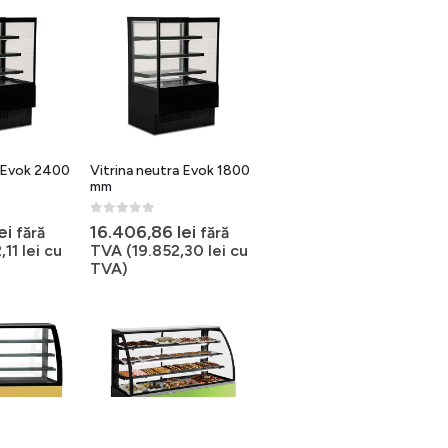
a Evok 2400
Vitrina neutra Evok 1800
mm
0
out of 5
ei
16.406,86
lei
fără
fără
,11
lei
cu
TVA (
19.852,30
lei
cu
TVA)