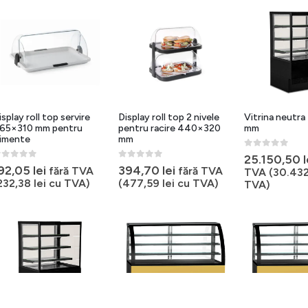
isplay roll top servire
Display roll top 2 nivele
Vitrina neutr
65×310 mm pentru
pentru racire 440×320
mm
limente
mm
0
out of 5
25.150,50
l
out of 5
0
out of 5
92,05
lei
394,70
lei
fără TVA
fără TVA
TVA (
30.432
232,38
lei
cu TVA)
(
477,59
lei
cu TVA)
TVA)