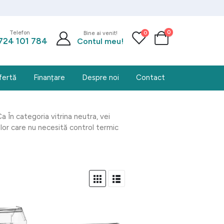
0
0
Telefon
Bine ai venit!
724 101 784
Contul meu!
fertă
Finanțare
Despre noi
Contact
 În categoria vitrina neutra, vei
or care nu necesită control termic