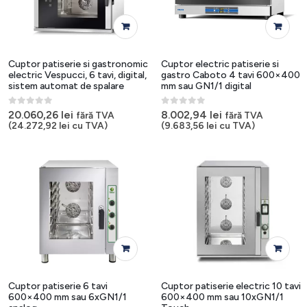
Cuptor patiserie si gastronomic
Cuptor electric patiserie si
electric Vespucci, 6 tavi, digital,
gastro Caboto 4 tavi 600×400
sistem automat de spalare
mm sau GN1/1 digital
0
out of 5
0
out of 5
20.060,26
lei
8.002,94
lei
fără TVA
fără TVA
(
24.272,92
lei
cu TVA)
(
9.683,56
lei
cu TVA)
Cuptor patiserie 6 tavi
Cuptor patiserie electric 10 tavi
600×400 mm sau 6xGN1/1
600×400 mm sau 10xGN1/1