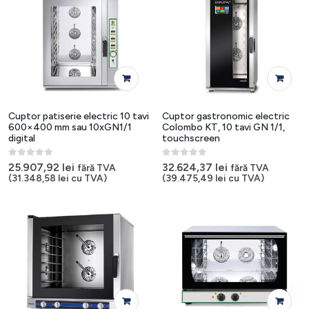
Cuptor patiserie electric 10 tavi
Cuptor gastronomic electric
600×400 mm sau 10xGN1/1
Colombo KT, 10 tavi GN 1/1,
digital
touchscreen
0
out of 5
0
out of 5
25.907,92
lei
32.624,37
lei
fără TVA
fără TVA
(
31.348,58
lei
cu TVA)
(
39.475,49
lei
cu TVA)