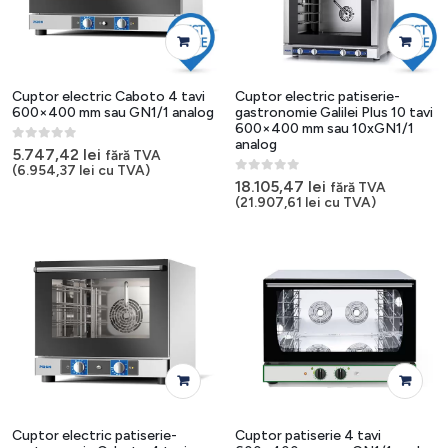
Cuptor electric Caboto 4 tavi
Cuptor electric patiserie-
600×400 mm sau GN1/1 analog
gastronomie Galilei Plus 10 tavi
600×400 mm sau 10xGN1/1
analog
0
out of 5
5.747,42
lei
fără TVA
(
6.954,37
lei
cu TVA)
0
out of 5
18.105,47
lei
fără TVA
(
21.907,61
lei
cu TVA)
Cuptor electric patiserie-
Cuptor patiserie 4 tavi