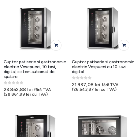
Cuptor patiserie si gastronomic
Cuptor patiserie si gastronomic
electric Vescpucci, 10 tavi,
electric Vespucci cu 10 tavi
digital, sistem automat de
digital
spalare
0
out of 5
21.937,08
lei
fără TVA
0
out of 5
23.852,88
lei
(
26.543,87
lei
cu TVA)
fără TVA
(
28.861,99
lei
cu TVA)