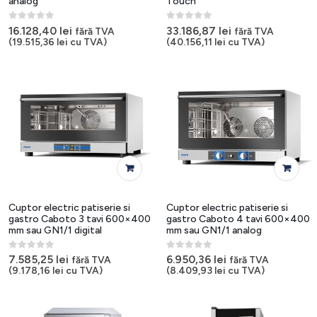
analog
Touch
0
out of 5
0
out of 5
16.128,40
lei
33.186,87
lei
fără TVA
fără TVA
(
19.515,36
lei
cu TVA)
(
40.156,11
lei
cu TVA)
Cuptor electric patiserie si
Cuptor electric patiserie si
gastro Caboto 3 tavi 600×400
gastro Caboto 4 tavi 600×400
mm sau GN1/1 digital
mm sau GN1/1 analog
0
out of 5
0
out of 5
7.585,25
lei
6.950,36
lei
fără TVA
fără TVA
(
9.178,16
lei
cu TVA)
(
8.409,93
lei
cu TVA)