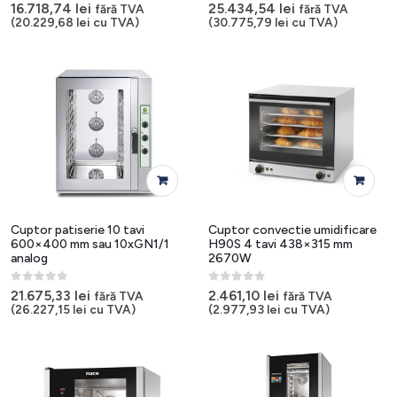
0
out of 5
0
out of 5
16.718,74
lei
25.434,54
lei
fără TVA
fără TVA
(
20.229,68
lei
cu TVA)
(
30.775,79
lei
cu TVA)
Cuptor patiserie 10 tavi
Cuptor convectie umidificare
600×400 mm sau 10xGN1/1
H90S 4 tavi 438×315 mm
analog
2670W
0
out of 5
0
out of 5
21.675,33
lei
2.461,10
lei
fără TVA
fără TVA
(
26.227,15
lei
cu TVA)
(
2.977,93
lei
cu TVA)