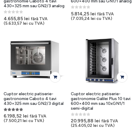
gastronomie Caboto 4 tavi
600×400 mm sau GN1/1 analog
430×325 mm sau GN2/3 analog
0
out of 5
5.814,25
lei
fără TVA
0
out of 5
4.655,85
lei
(
7.035,24
lei
cu TVA)
fără TVA
(
5.633,57
lei
cu TVA)
Cuptor electric patiserie-
Cuptor electric patiserie-
gastronomie Caboto 4 tavi
gastronomie Galilei Plus 10 tavi
430×325 mm sau GN2/3 digital
600×400 mm sau 10xGN1/1
semi-digital
5.00
out of 5
6.198,52
lei
fără TVA
0
out of 5
20.995,88
lei
(
7.500,21
lei
cu TVA)
fără TVA
(
25.405,02
lei
cu TVA)