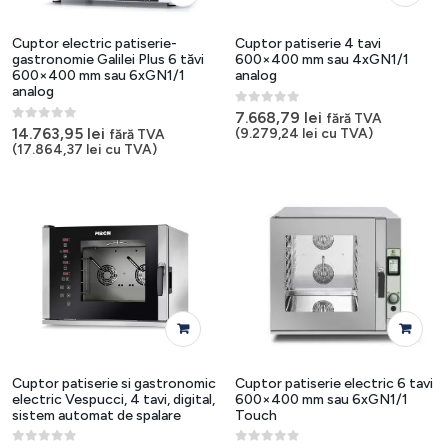
Cuptor electric patiserie-
Cuptor patiserie 4 tavi
gastronomie Galilei Plus 6 tăvi
600×400 mm sau 4xGN1/1
600×400 mm sau 6xGN1/1
analog
analog
0
out of 5
7.668,79
lei
fără TVA
0
out of 5
14.763,95
lei
(
9.279,24
lei
cu TVA)
fără TVA
(
17.864,37
lei
cu TVA)
Cuptor patiserie si gastronomic
Cuptor patiserie electric 6 tavi
electric Vespucci, 4 tavi, digital,
600×400 mm sau 6xGN1/1
sistem automat de spalare
Touch