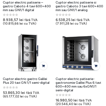
Cuptor electric patiserie –
Cuptor electric patiserie si
gastro Caboto 4 tavi 600×400
gastro Caboto 3 tavi 600×400
mm sau GN1/1 digital
mm sau GN1/1 analog
0
out of 5
0
out of 5
8.938,57
lei
6.538,25
lei
fără TVA
fără TVA
(
10.815,66
lei
cu TVA)
(
7.911,28
lei
cu TVA)
Cuptor electric gastro Galilei
Cuptor electric patiserie-
Plus 20 tavi GN 1/1 semi-digital
gastronomie Galilei Plus 6 tavi
600×400 mm sau 6xGN1/1
semi-digital
0
out of 5
53.865,30
lei
fără TVA
(
65.177,02
lei
cu TVA)
0
out of 5
16.980,50
lei
fără TVA
(
20.546,40
lei
cu TVA)