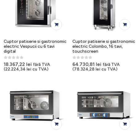
Cuptor patiserie si gastronomic
Cuptor patiserie si gastronomic
electric Vespucii cu 6 tavi
electric Colombo, 16 tavi,
digital
touchscreen
0
out of 5
0
out of 5
18.367,22
lei
64.730,81
lei
fără TVA
fără TVA
(
22.224,34
lei
cu TVA)
(
78.324,28
lei
cu TVA)