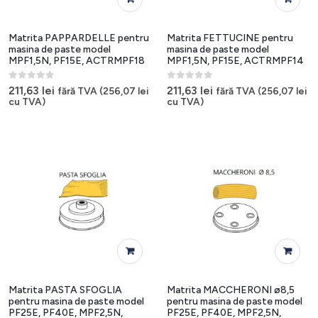
Matrita PAPPARDELLE pentru
Matrita FETTUCINE pentru
masina de paste model
masina de paste model
MPF1,5N, PF15E, ACTRMPF18
MPF1,5N, PF15E, ACTRMPF14
0
out of 5
0
out of 5
211,63
lei
211,63
lei
fără TVA (
256,07
lei
fără TVA (
256,07
lei
cu TVA)
cu TVA)
Matrita PASTA SFOGLIA
Matrita MACCHERONI ø8,5
pentru masina de paste model
pentru masina de paste model
PF25E, PF40E, MPF2,5N,
PF25E, PF40E, MPF2,5N,