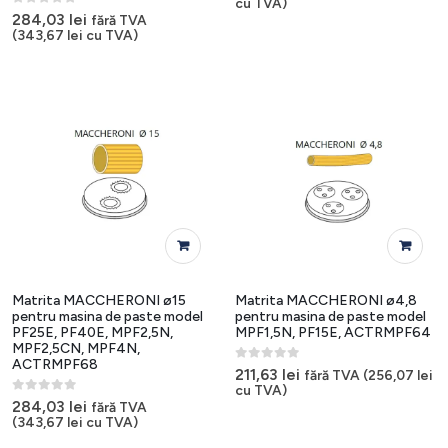
cu TVA)
0
out of 5
284,03
lei
fără TVA
(
343,67
lei
cu TVA)
Matrita MACCHERONI ø15
Matrita MACCHERONI ø4,8
pentru masina de paste model
pentru masina de paste model
PF25E, PF40E, MPF2,5N,
MPF1,5N, PF15E, ACTRMPF64
MPF2,5CN, MPF4N,
ACTRMPF68
0
out of 5
211,63
lei
fără TVA (
256,07
lei
cu TVA)
0
out of 5
284,03
lei
fără TVA
(
343,67
lei
cu TVA)