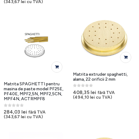
(
343,67
lei
cu TVA)
Matrita extruder spaghetti,
alama, 22 orificii 2 mm
Matrita SPAGHETTI pentru
masina de paste model PF25E,
0
out of 5
408,35
lei
fără TVA
PF40E, MPF2,5N, MPF2,5CN,
(
494,10
lei
cu TVA)
MPF4N, ACTRMPF8
0
out of 5
284,03
lei
fără TVA
(
343,67
lei
cu TVA)