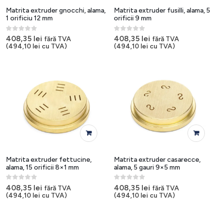
Matrita extruder gnocchi, alama,
Matrita extruder fusilli, alama, 5
1 orificiu 12 mm
orificii 9 mm
0
out of 5
0
out of 5
408,35
lei
408,35
lei
fără TVA
fără TVA
(
494,10
lei
cu TVA)
(
494,10
lei
cu TVA)
Matrita extruder fettucine,
Matrita extruder casarecce,
alama, 15 orificii 8×1 mm
alama, 5 gauri 9×5 mm
0
out of 5
0
out of 5
408,35
lei
408,35
lei
fără TVA
fără TVA
(
494,10
lei
cu TVA)
(
494,10
lei
cu TVA)