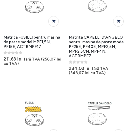
Matrita FUSILLI pentru masina
Matrita CAPELLI D’ANGELO
de paste model MPF1,5N,
pentru masina de paste model
PF15E, ACTRMPF17
PF25E, PF40E, MPF2,5N,
MPF2,5CN, MPF4N,
ACTRMPF7
0
out of 5
211,63
lei
fără TVA (
256,07
lei
cu TVA)
0
out of 5
284,03
lei
fără TVA
(
343,67
lei
cu TVA)