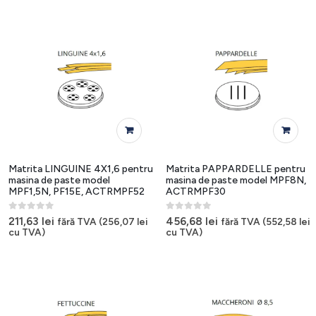
Matrita LINGUINE 4X1,6 pentru
Matrita PAPPARDELLE pentru
masina de paste model
masina de paste model MPF8N,
MPF1,5N, PF15E, ACTRMPF52
ACTRMPF30
0
out of 5
0
out of 5
211,63
lei
456,68
lei
fără TVA (
256,07
lei
fără TVA (
552,58
lei
cu TVA)
cu TVA)