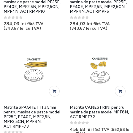
masina de paste model PF25E,
masina de paste model PF25E,
PF40E, MPF2,5N, MPF2,5CN,
PF40E, MPF2,5N, MPF2,5CN,
MPF4N, ACTRMPF10
MPF4N, ACTRMPF5
0
out of 5
0
out of 5
284,03
lei
284,03
lei
fără TVA
fără TVA
(
343,67
lei
cu TVA)
(
343,67
lei
cu TVA)
Matrita SPAGHETTI 3,5mm
Matrita CANESTRINI pentru
pentru masina de paste model
masina de paste model MPF8N,
PF25E, PF40E, MPF2,5N,
ACTRMPF72
MPF2,5CN, MPF4N,
ACTRMPF73
0
out of 5
456,68
lei
fără TVA (
552,58
lei