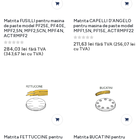
Matrita FUSILLI pentru masina
Matrita CAPELLI D’ANGELO
de paste model PF25E, PF40E,
pentru masina de paste model
MPF2,5N, MPF2,5CN, MPF4N,
MPF1,5N, PF15E, ACTRMPF22
ACTRMPF2
0
out of 5
211,63
lei
fără TVA (
256,07
lei
0
out of 5
284,03
lei
cu TVA)
fără TVA
(
343,67
lei
cu TVA)
Matrita FETTUCCINE pentru
Matrita BUCATINI pentru