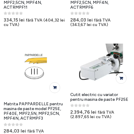
MPF2,5CN, MPF4N,
MPF2,5CN, MPF4N,
ACTRMPF11
ACTRMPF6
0
out of 5
0
out of 5
334,15
lei
284,03
lei
fără TVA (
404,32
lei
fără TVA
cu TVA)
(
343,67
lei
cu TVA)
Cutit electric cu variator
pentru masina de paste PF25E
Matrita PAPPARDELLE pentru
masina de paste model PF25E,
0
out of 5
2.394,76
lei
fără TVA
PF40E, MPF2,5N, MPF2,5CN,
(
2.897,65
lei
cu TVA)
MPF4N, ACTRMPF3
0
out of 5
284,03
lei
fără TVA