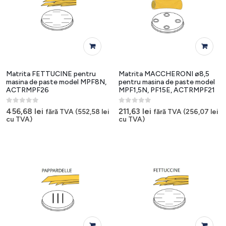
Matrita FETTUCINE pentru
Matrita MACCHERONI ø8,5
masina de paste model MPF8N,
pentru masina de paste model
ACTRMPF26
MPF1,5N, PF15E, ACTRMPF21
0
out of 5
0
out of 5
456,68
lei
211,63
lei
fără TVA (
552,58
lei
fără TVA (
256,07
lei
cu TVA)
cu TVA)