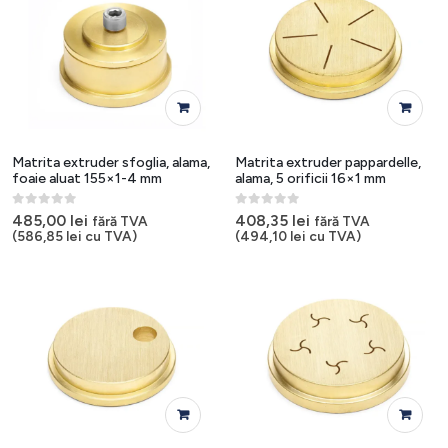
Matrita extruder sfoglia, alama,
Matrita extruder pappardelle,
foaie aluat 155×1-4 mm
alama, 5 orificii 16×1 mm
0
out of 5
0
out of 5
485,00
lei
408,35
lei
fără TVA
fără TVA
(
586,85
lei
cu TVA)
(
494,10
lei
cu TVA)