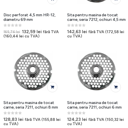
Disc perforat 4,5 mm HR-12,
Sita pentru masina de tocat
diametru 69 mm
carne, seria 7212, ochiuri 4,5 mm
0
out of 5
0
out of 5
Prețul
Prețul
132,59
lei
142,63
lei
fără TVA
fără TVA (
172,58
lei
165,74
lei
inițial
curent
(
160,44
lei
cu TVA)
cu TVA)
a
este:
fost:
132,59 lei.
165,74 lei.
Sita pentru masina de tocat
Sita pentru masina de tocat
carne, seria 7211, ochiuri 8 mm
carne, seria 7211, ochiuri 6 mm
0
out of 5
0
out of 5
128,83
lei
124,23
lei
fără TVA (
155,88
lei
fără TVA (
150,32
lei
cu TVA)
cu TVA)