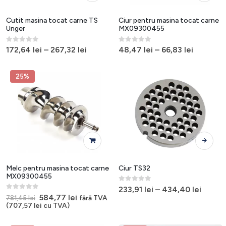
are
are
mai
mai
Cutit masina tocat carne TS
Ciur pentru masina tocat carne
multe
multe
Unger
MX09300455
variații.
variații.
0
out of 5
0
out of 5
Opțiunile
Opțiunile
172,64
lei
–
267,32
lei
48,47
lei
–
66,83
lei
pot
pot
fi
fi
25%
alese
alese
în
în
pagina
pagina
produsului.
produsulu
Acest
produs
are
mai
Melc pentru masina tocat carne
Ciur TS32
multe
MX09300455
variații.
0
out of 5
233,91
lei
–
434,40
lei
0
out of 5
Opțiunile
Prețul
Prețul
584,77
lei
fără TVA
781,45
lei
inițial
curent
(
707,57
lei
cu TVA)
pot
a
este:
fi
fost:
584,77 lei.