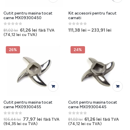
produs
are
mai
Cutit pentru masina tocat
Kit accesorii pentru facut
multe
carne MX09300450
carnati
variații.
0
out of 5
0
out of 5
Opțiunile
Prețul
Prețul
61,26
lei
111,38
lei
–
233,91
lei
fără TVA
81,02
lei
inițial
curent
(
74,12
lei
cu TVA)
pot
a
este:
fi
fost:
61,26 lei.
alese
81,02 lei.
26%
24%
în
pagina
produsulu
Cutit pentru masina tocat
Cutit pentru masina tocat
carne MX09300455
carne MX09300445
0
out of 5
0
out of 5
Prețul
Prețul
Prețul
Prețul
77,97
lei
61,26
lei
fără TVA
fără TVA
105,44
lei
81,02
lei
inițial
curent
inițial
curent
(
94,35
lei
cu TVA)
(
74,12
lei
cu TVA)
a
este:
a
este: