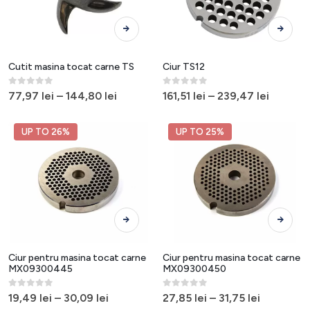
Acest
Acest
produs
produs
are
are
mai
mai
Cutit masina tocat carne TS
Ciur TS12
multe
multe
variații.
variații.
0
out of 5
0
out of 5
77,97
lei
–
144,80
lei
161,51
lei
–
239,47
lei
Opțiunile
Opțiunile
pot
pot
UP TO 26%
UP TO 25%
fi
fi
alese
alese
în
în
pagina
pagina
produsului.
produsulu
Acest
Acest
produs
produs
are
are
mai
mai
Ciur pentru masina tocat carne
Ciur pentru masina tocat carne
multe
multe
MX09300445
MX09300450
variații.
variații.
0
out of 5
0
out of 5
Opțiunile
Opțiunile
19,49
lei
–
30,09
lei
27,85
lei
–
31,75
lei