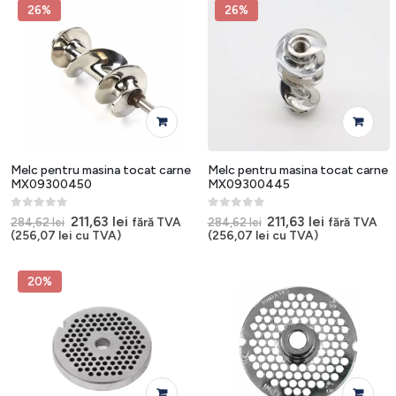
alese
781,45 lei.
26%
26%
în
pagina
produsulu
Melc pentru masina tocat carne
Melc pentru masina tocat carne
MX09300450
MX09300445
0
out of 5
0
out of 5
Prețul
Prețul
Prețul
Prețul
211,63
lei
211,63
lei
fără TVA
fără TVA
284,62
lei
284,62
lei
inițial
curent
inițial
curent
(
256,07
lei
cu TVA)
(
256,07
lei
cu TVA)
a
este:
a
este:
fost:
211,63 lei.
fost:
211,63 lei.
284,62 lei.
284,62 lei.
20%