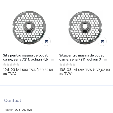
Sita pentru masina de tocat
Sita pentru masina de tocat
carne, seria 7211, ochiuri 4,5 mm
carne, seria 7211, ochiuri 3 mm
0
out of 5
0
out of 5
124,23
lei
138,03
lei
fără TVA (
150,32
lei
fără TVA (
167,02
lei
cu TVA)
cu TVA)
Contact
Telefon:
0731 767 025