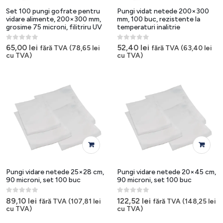
Set 100 pungi gofrate pentru
Pungi vidat netede 200×300
vidare alimente, 200×300 mm,
mm, 100 buc, rezistente la
grosime 75 microni, filitriru UV
temperaturi inalitrie
0
out of 5
0
out of 5
65,00
lei
52,40
lei
fără TVA (
78,65
lei
fără TVA (
63,40
lei
cu TVA)
cu TVA)
Pungi vidare netede 25×28 cm,
Pungi vidare netede 20×45 cm,
90 microni, set 100 buc
90 microni, set 100 buc
0
out of 5
0
out of 5
89,10
lei
122,52
lei
fără TVA (
107,81
lei
fără TVA (
148,25
lei
cu TVA)
cu TVA)