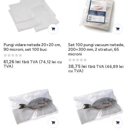
produsulu
Pungi vidare netede 20×20 cm,
Set 100 pungi vacuum netede,
90 microni, set 100 buc
200×300 mm, 2 straturi, 65
microni
0
out of 5
61,26
lei
fără TVA (
74,12
lei
cu
0
out of 5
38,75
lei
TVA)
fără TVA (
46,89
lei
cu TVA)