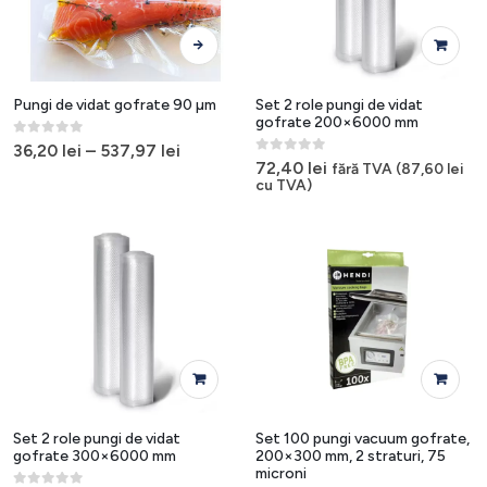
Acest
produs
are
mai
Pungi de vidat gofrate 90 µm
Set 2 role pungi de vidat
multe
gofrate 200×6000 mm
variații.
0
out of 5
36,20
lei
–
537,97
lei
0
out of 5
Opțiunile
72,40
lei
fără TVA (
87,60
lei
cu TVA)
pot
fi
alese
în
pagina
produsului.
Set 2 role pungi de vidat
Set 100 pungi vacuum gofrate,
gofrate 300×6000 mm
200×300 mm, 2 straturi, 75
microni