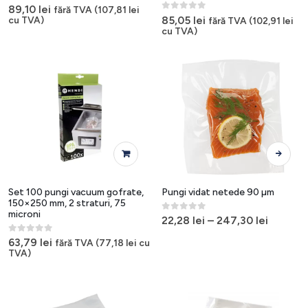
0
out of 5
89,10
lei
fără TVA (
107,81
lei
0
out of 5
85,05
lei
cu TVA)
fără TVA (
102,91
lei
cu TVA)
Acest
produs
are
mai
Set 100 pungi vacuum gofrate,
Pungi vidat netede 90 µm
multe
150×250 mm, 2 straturi, 75
microni
variații.
0
out of 5
22,28
lei
–
247,30
lei
Opțiunile
0
out of 5
63,79
lei
fără TVA (
77,18
lei
cu
pot
TVA)
fi
alese
în
pagina