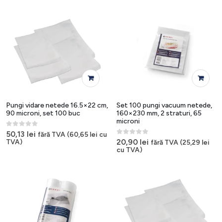
Pungi vidare netede 16.5×22 cm,
Set 100 pungi vacuum netede,
90 microni, set 100 buc
160×230 mm, 2 straturi, 65
microni
0
out of 5
50,13
lei
fără TVA (
60,65
lei
cu
0
out of 5
20,90
lei
TVA)
fără TVA (
25,29
lei
cu TVA)