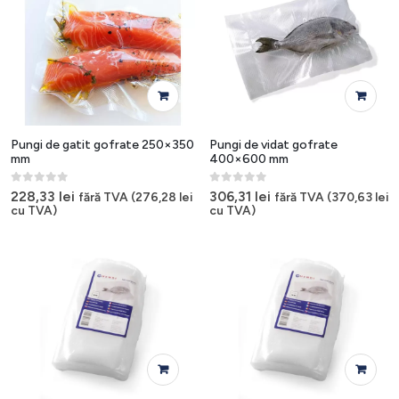
Pungi de gatit gofrate 250×350
Pungi de vidat gofrate
mm
400×600 mm
0
out of 5
0
out of 5
228,33
lei
306,31
lei
fără TVA (
276,28
lei
fără TVA (
370,63
lei
cu TVA)
cu TVA)