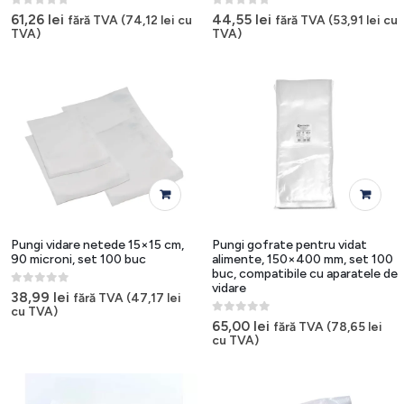
0
out of 5
0
out of 5
61,26
lei
44,55
lei
fără TVA (
74,12
lei
cu
fără TVA (
53,91
lei
cu
TVA)
TVA)
Pungi vidare netede 15×15 cm,
Pungi gofrate pentru vidat
90 microni, set 100 buc
alimente, 150×400 mm, set 100
buc, compatibile cu aparatele de
vidare
0
out of 5
38,99
lei
fără TVA (
47,17
lei
cu TVA)
0
out of 5
65,00
lei
fără TVA (
78,65
lei
cu TVA)