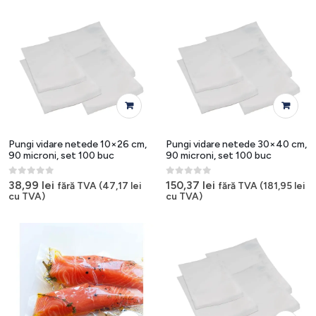
Pungi vidare netede 10×26 cm,
Pungi vidare netede 30×40 cm,
90 microni, set 100 buc
90 microni, set 100 buc
0
out of 5
0
out of 5
38,99
lei
150,37
lei
fără TVA (
47,17
lei
fără TVA (
181,95
lei
cu TVA)
cu TVA)