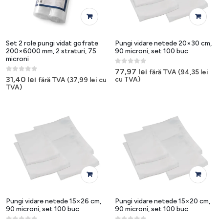
Set 2 role pungi vidat gofrate
Pungi vidare netede 20×30 cm,
200×6000 mm, 2 straturi, 75
90 microni, set 100 buc
microni
0
out of 5
77,97
lei
fără TVA (
94,35
lei
0
out of 5
31,40
lei
cu TVA)
fără TVA (
37,99
lei
cu
TVA)
Pungi vidare netede 15×26 cm,
Pungi vidare netede 15×20 cm,
90 microni, set 100 buc
90 microni, set 100 buc