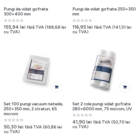
Pungi de vidat gofrate
Pungi de vidat gofrate 250×350
300×400 mm
mm
0
out of 5
0
out of 5
155,94
lei
116,95
lei
fără TVA (
188,68
lei
fără TVA (
141,51
lei
cu TVA)
cu TVA)
Set 100 pungi vacuum netede,
Set 2 role pungi vidat gofrate
250×350 mm, 2 straturi, 65
280×6000 mm, 75 microni, UV
microni
0
out of 5
41,90
lei
fără TVA (
50,70
lei
0
out of 5
50,30
lei
cu TVA)
fără TVA (
60,86
lei
cu TVA)