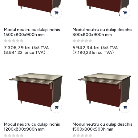
Modul neutru cu dulap inchis
Modul neutru cu dulap deschis
1500x800x900h mm
800x800x900h mm
0
out of 5
0
out of 5
7.306,79
lei
5.942,34
lei
fără TVA
fără TVA
(
8.841,22
lei
cu TVA)
(
7.190,23
lei
cu TVA)
Modul neutru cu dulap inchis
Modul neutru cu dulap deschis
1200x800x900h mm
1500x800x900h mm