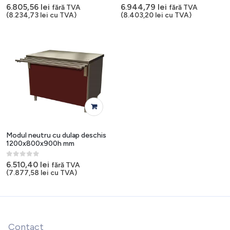
0
out of 5
0
out of 5
6.805,56
lei
6.944,79
lei
fără TVA
fără TVA
(
8.234,73
lei
cu TVA)
(
8.403,20
lei
cu TVA)
Modul neutru cu dulap deschis
1200x800x900h mm
0
out of 5
6.510,40
lei
fără TVA
(
7.877,58
lei
cu TVA)
Contact