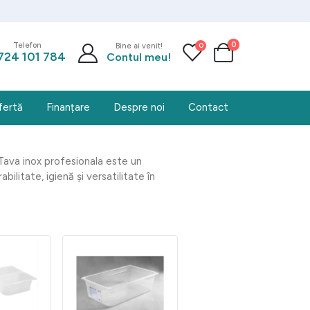
0
0
Telefon
Bine ai venit!
724 101 784
Contul meu!
fertă
Finanțare
Despre noi
Contact
Tava inox profesionala este un
ilitate, igienă și versatilitate în