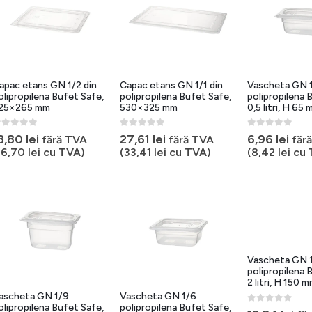
apac etans GN 1/2 din
Capac etans GN 1/1 din
Vascheta GN 
olipropilena Bufet Safe,
polipropilena Bufet Safe,
polipropilena 
25×265 mm
530×325 mm
0,5 litri, H 65
out of 5
0
out of 5
0
out of 5
3,80
lei
27,61
lei
6,96
lei
fără TVA
fără TVA
făr
16,70
lei
cu TVA)
(
33,41
lei
cu TVA)
(
8,42
lei
cu 
Vascheta GN 
polipropilena 
2 litri, H 150 
ascheta GN 1/9
Vascheta GN 1/6
olipropilena Bufet Safe,
polipropilena Bufet Safe,
0
out of 5