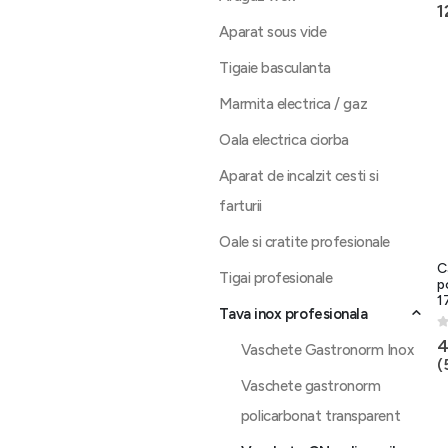
0
1
Aparat sous vide
Tigaie basculanta
Marmita electrica / gaz
Oala electrica ciorba
Aparat de incalzit cesti si
farturii
Oale si cratite profesionale
C
Tigai profesionale
p
1
Tava inox profesionala
0
4
Vaschete Gastronorm Inox
(
Vaschete gastronorm
policarbonat transparent