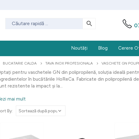
0
Noutăți
Blog
Cerere O
BUCATARIE CALDA
TAVA INOX PROFESIONALA
VASCHETE GN POLIP
ptați pentru vaschetele GN din polipropilenă, soluția ideală pent
ngredientelor în bucătăriile HoReCa. Fabricate din polipropilenă de
unt rezistente la impact și la...
ezi mai mult
ort By: