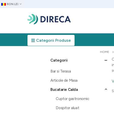
RON LEI
Categorii Produse
HOME
O
Categorii
i
s
Bar si Terasa
Articole de Masa
V
Bucatarie Calda
S
Cuptor gastronomic
Dospitor aluat