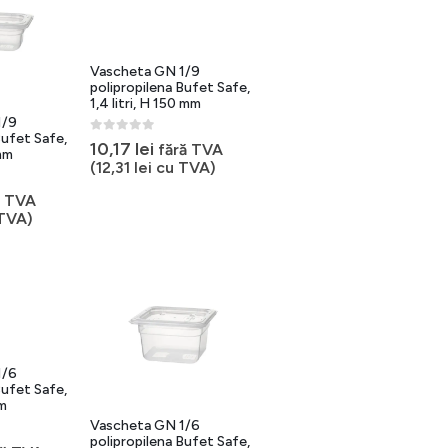
Vascheta GN 1/9
polipropilena Bufet Safe,
1,4 litri, H 150 mm
1/9
Bufet Safe,
0
out of 5
10,17
lei
fără TVA
 mm
(
12,31
lei
cu TVA)
ă TVA
TVA)
1/6
Bufet Safe,
mm
Vascheta GN 1/6
polipropilena Bufet Safe,