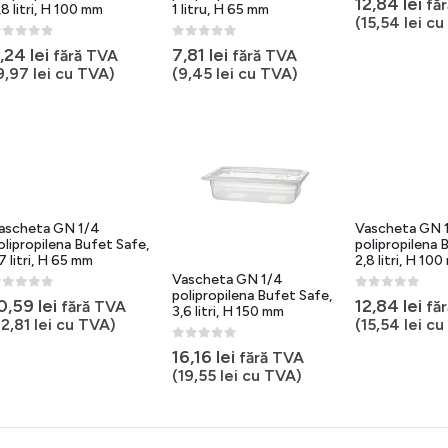
12,84
lei
fă
,8 litri, H 100 mm
1 litru, H 65 mm
(
15,54
lei
cu
out of 5
0
out of 5
,24
lei
7,81
lei
fără TVA
fără TVA
9,97
lei
cu TVA)
(
9,45
lei
cu TVA)
ascheta GN 1/4
Vascheta GN 
olipropilena Bufet Safe,
polipropilena 
,7 litri, H 65 mm
2,8 litri, H 10
Vascheta GN 1/4
polipropilena Bufet Safe,
out of 5
0
out of 5
0,59
lei
12,84
lei
fără TVA
fă
3,6 litri, H 150 mm
12,81
lei
cu TVA)
(
15,54
lei
cu
0
out of 5
16,16
lei
fără TVA
(
19,55
lei
cu TVA)