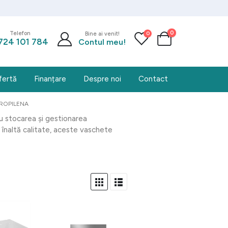
0
0
Telefon
Bine ai venit!
724 101 784
Contul meu!
fertă
Finanțare
Despre noi
Contact
ROPILENA
ru stocarea și gestionarea
 înaltă calitate, aceste vaschete