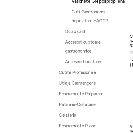
Vaschete GN polipropilena
Cutii Gastronorm
depozitare HACCP
Dulap cald
C
p
Accesorii cuptoare
3
gastronomice
0
1
Accesorii bucatarie
(
Cutite Profesionale
Utilaje Carmangerie
Echipamente Preparare
Patiserie-Cofetarie
Gelaterie
Echipamente Pizza
V
p