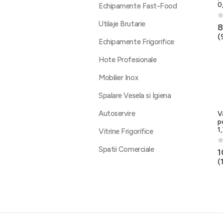
0
Echipamente Fast-Food
Utilaje Brutarie
0
8
(
Echipamente Frigorifice
Hote Profesionale
Mobilier Inox
Spalare Vesela si Igiena
Autoservire
V
p
1
Vitrine Frigorifice
Spatii Comerciale
0
1
(