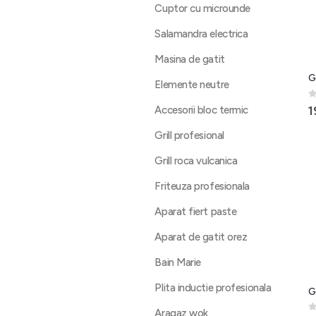
Cuptor cu microunde
Salamandra electrica
Masina de gatit
G
Elemente neutre
0
1
Accesorii bloc termic
Grill profesional
Grill roca vulcanica
Friteuza profesionala
Aparat fiert paste
Aparat de gatit orez
Bain Marie
Plita inductie profesionala
G
Aragaz wok