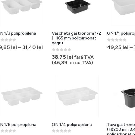
N 1/3 polipropilena
Vascheta gastronorm 1/2
GN 1/1 polipro
(H)65 mm policarbonat
negru
out of 5
0
out of 5
9,85
lei
–
31,40
lei
49,25
lei
–
0
out of 5
38,75
lei
fără TVA
(
46,89
lei
cu TVA)
N 1/6 polipropilena
GN 1/4 polipropilena
Tava gastron
(H)200 mm 3.4 
policarbonat r