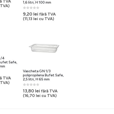
ră TVA
1,6 litri, H 100 mm
 TVA)
0
out of 5
9,20
lei
fără TVA
(
11,13
lei
cu TVA)
1/4
Bufet Safe,
0 mm
Vascheta GN 1/3
polipropilena Bufet Safe,
ră TVA
2,5 litri, H 65 mm
 TVA)
0
out of 5
13,80
lei
fără TVA
(
16,70
lei
cu TVA)