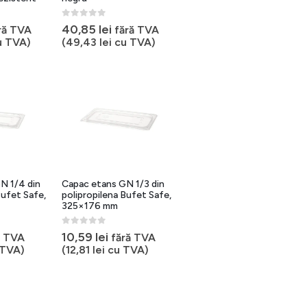
0
out of 5
40,85
lei
ră TVA
fără TVA
 TVA)
(
49,43
lei
cu TVA)
N 1/4 din
Capac etans GN 1/3 din
Bufet Safe,
polipropilena Bufet Safe,
325×176 mm
0
out of 5
10,59
lei
ă TVA
fără TVA
TVA)
(
12,81
lei
cu TVA)