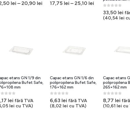
out of 5
0
out of 5
2,50
lei
–
20,90
lei
17,75
lei
–
25,10
lei
0
out of 5
33,50
lei
fă
(
40,54
lei
cu
apac etans GN 1/9 din
Capac etans GN 1/6 din
Capac etans G
olipropilena Bufet Safe,
polipropilena Bufet Safe,
polipropilena 
76×108 mm
176×162 mm
265×162 mm
out of 5
0
out of 5
0
out of 5
,17
lei
6,63
lei
8,77
lei
fără TVA
fără TVA
făr
5,05
lei
cu TVA)
(
8,02
lei
cu TVA)
(
10,61
lei
cu 