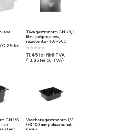
pilena
Tava gastronorm GN1/9, 1
litru, polipropilena,
rezistenta -40/+80C
70,25
lei
0
out of 5
11,45
lei
fără TVA
(
13,85
lei
cu TVA)
orm GN 1/6
Vascheta gastronorm 1/2
litri
(H) 100 mm policarbonat
ezistent
negru