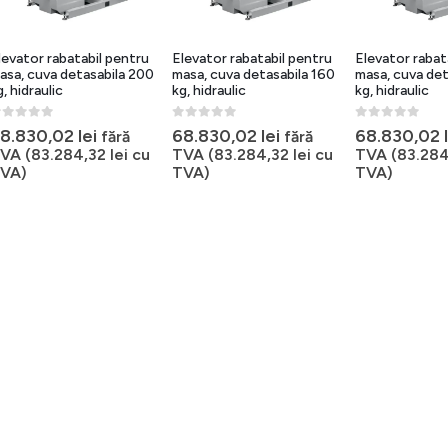
levator rabatabil pentru
Elevator rabatabil pentru
Elevator rabat
asa, cuva detasabila 200
masa, cuva detasabila 160
masa, cuva det
g, hidraulic
kg, hidraulic
kg, hidraulic
out of 5
0
out of 5
0
out of 5
8.830,02
lei
68.830,02
lei
68.830,02
fără
fără
VA (
83.284,32
lei
cu
TVA (
83.284,32
lei
cu
TVA (
83.28
VA)
TVA)
TVA)