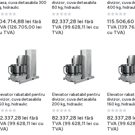
asa, cuva detasabila 300
divizor, cuva detasabila
divizor, cuva d
g, hidraulic
80 kg, hidraulic
400 kg, hidraul
out of 5
0
out of 5
0
out of 5
04.714,88
lei
82.337,28
lei
115.506,6
fără
fără
VA (
126.705,00
lei
TVA (
99.628,11
lei
cu
TVA (
139.7
u TVA)
TVA)
cu TVA)
levator rabatabil pentru
Elevator rabatabil pentru
Elevator rabat
ivizor, cuva detasabila
divizor, cuva detasabila
divizor, cuva d
50 kg, hidraulic
200 kg, hidraulic
160 kg, hidraul
out of 5
0
out of 5
0
out of 5
2.337,28
lei
82.337,28
lei
82.337,28
l
fără
fără
VA (
99.628,11
lei
cu
TVA (
99.628,11
lei
cu
TVA (
99.628
VA)
TVA)
TVA)