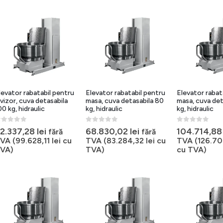
levator rabatabil pentru
Elevator rabatabil pentru
Elevator rabat
ivizor, cuva detasabila
masa, cuva detasabila 80
masa, cuva de
00 kg, hidraulic
kg, hidraulic
kg, hidraulic
out of 5
0
out of 5
0
out of 5
2.337,28
lei
68.830,02
lei
104.714,8
fără
fără
VA (
99.628,11
lei
cu
TVA (
83.284,32
lei
cu
TVA (
126.7
VA)
TVA)
cu TVA)