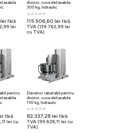
etasabila
divizor, cuva detasabila
ic
300 kg, hidraulic
0
out of 5
0
lei
115.506,60
lei
fără
fără
62,99
lei
TVA (
139.762,99
lei
cu TVA)
abil pentru
Elevator rabatabil pentru
etasabila
divizor, cuva detasabila
ic
130 kg, hidraulic
0
out of 5
ei
82.337,28
lei
fără
fără
,11
lei
cu
TVA (
99.628,11
lei
cu
TVA)