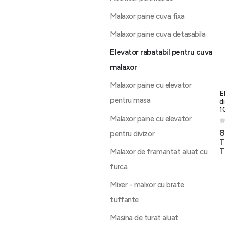
Malaxor paine cuva fixa
Malaxor paine cuva detasabila
Elevator rabatabil pentru cuva
malaxor
Malaxor paine cu elevator
E
pentru masa
d
1
Malaxor paine cu elevator
0
8
pentru divizor
T
T
Malaxor de framantat aluat cu
furca
Mixer - malxor cu brate
tuffante
Masina de turat aluat