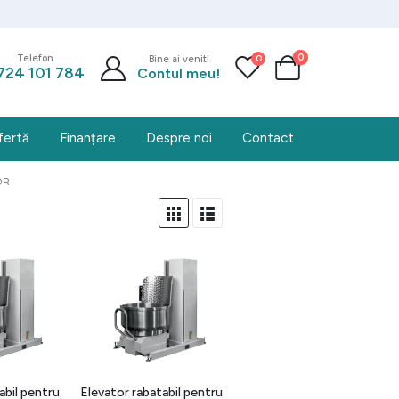
0
0
Telefon
Bine ai venit!
724 101 784
Contul meu!
fertă
Finanțare
Despre noi
Contact
OR
abil pentru
Elevator rabatabil pentru