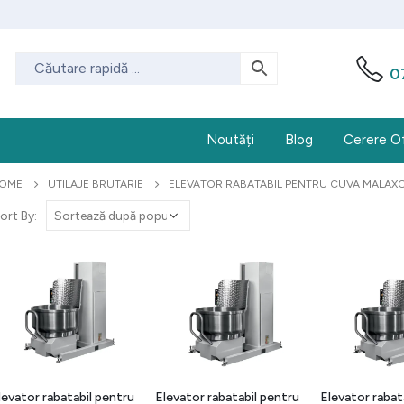
0
Noutăți
Blog
Cerere O
OME
UTILAJE BRUTARIE
ELEVATOR RABATABIL PENTRU CUVA MALAX
ort By:
levator rabatabil pentru
Elevator rabatabil pentru
Elevator rabat