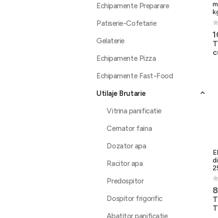
m
Echipamente Preparare
k
Patiserie-Cofetarie
0
1
Gelaterie
T
c
Echipamente Pizza
Echipamente Fast-Food
Utilaje Brutarie
Vitrina panificatie
Cernator faina
Dozator apa
E
d
Racitor apa
2
Predospitor
0
8
Dospitor frigorific
T
T
Abatitor panificatie