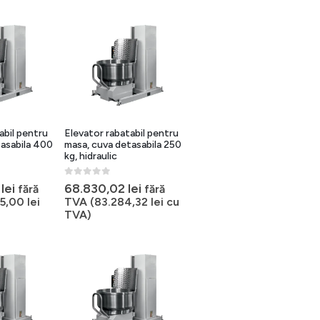
abil pentru
Elevator rabatabil pentru
tasabila 400
masa, cuva detasabila 250
kg, hidraulic
0
out of 5
8
lei
68.830,02
lei
fără
fără
05,00
lei
TVA (
83.284,32
lei
cu
TVA)