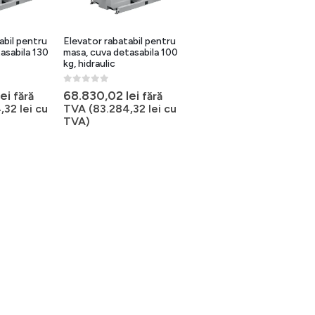
abil pentru
Elevator rabatabil pentru
asabila 130
masa, cuva detasabila 100
kg, hidraulic
0
out of 5
lei
68.830,02
lei
fără
fără
4,32
lei
cu
TVA (
83.284,32
lei
cu
TVA)