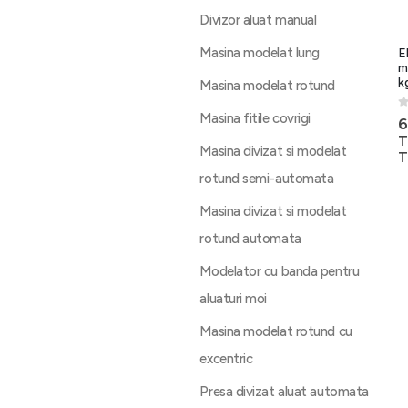
Divizor aluat manual
Masina modelat lung
E
m
k
Masina modelat rotund
Masina fitile covrigi
0
6
T
Masina divizat si modelat
T
rotund semi-automata
Masina divizat si modelat
rotund automata
Modelator cu banda pentru
aluaturi moi
Masina modelat rotund cu
excentric
Presa divizat aluat automata