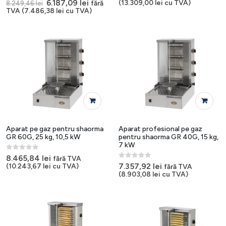
0
out of 5
Prețul
Prețul
6.187,09
lei
(
13.309,00
lei
cu TVA)
fără
8.249,46
lei
inițial
curent
TVA (
7.486,38
lei
cu TVA)
a
este:
fost:
6.187,09 lei.
8.249,46 lei.
Aparat pe gaz pentru shaorma
Aparat profesional pe gaz
GR 60G, 25 kg, 10,5 kW
pentru shaorma GR 40G, 15 kg,
7 kW
0
out of 5
8.465,84
lei
fără TVA
0
out of 5
7.357,92
lei
(
10.243,67
lei
cu TVA)
fără TVA
(
8.903,08
lei
cu TVA)