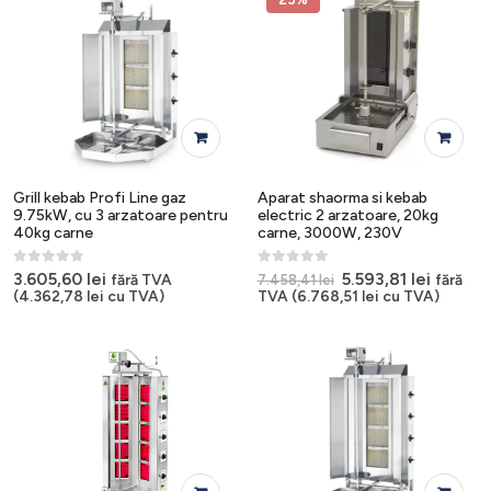
Grill kebab Profi Line gaz
Aparat shaorma si kebab
9.75kW, cu 3 arzatoare pentru
electric 2 arzatoare, 20kg
40kg carne
carne, 3000W, 230V
0
out of 5
0
out of 5
Prețul
Prețul
3.605,60
lei
5.593,81
lei
fără TVA
fără
7.458,41
lei
inițial
curent
(
4.362,78
lei
cu TVA)
TVA (
6.768,51
lei
cu TVA)
a
este:
fost:
5.593,81
7.458,41 lei.