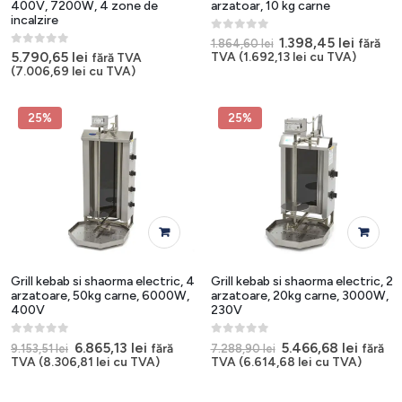
400V, 7200W, 4 zone de
arzatoar, 10 kg carne
incalzire
0
out of 5
Prețul
Prețul
1.398,45
lei
fără
1.864,60
lei
inițial
curent
0
out of 5
5.790,65
lei
TVA (
1.692,13
lei
cu TVA)
fără TVA
a
este:
(
7.006,69
lei
cu TVA)
fost:
1.398,45
1.864,60 lei.
25%
25%
Grill kebab si shaorma electric, 4
Grill kebab si shaorma electric, 2
arzatoare, 50kg carne, 6000W,
arzatoare, 20kg carne, 3000W,
400V
230V
0
out of 5
0
out of 5
Prețul
Prețul
Prețul
Prețul
6.865,13
lei
5.466,68
lei
fără
fără
9.153,51
lei
7.288,90
lei
inițial
curent
inițial
curen
TVA (
8.306,81
lei
cu TVA)
TVA (
6.614,68
lei
cu TVA)
a
este:
a
este:
fost:
6.865,13 lei.
fost:
5.466,6
9.153,51 lei.
7.288,90 lei.