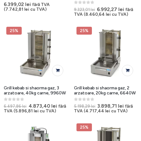
0
out of 5
6.399,02
lei
fără TVA
0
out of 5
Prețul
Prețul
6.992,27
lei
(
7.742,81
lei
cu TVA)
fără
9.323,01
lei
inițial
curent
TVA (
8.460,64
lei
cu TVA)
a
este:
fost:
6.992,27
9.323,01 lei.
25%
25%
Grill kebab si shaorma gaz, 3
Grill kebab si shaorma gaz, 2
arzatoare, 40kg carne, 9960W
arzatoare, 20kg carne, 6640W
0
out of 5
0
out of 5
Prețul
Prețul
Prețul
Prețul
4.873,40
lei
3.898,71
lei
fără
fără
6.497,86
lei
5.198,29
lei
inițial
curent
inițial
curent
TVA (
5.896,81
lei
cu TVA)
TVA (
4.717,44
lei
cu TVA)
a
este:
a
este:
fost:
4.873,40 lei.
fost:
3.898,71
6.497,86 lei.
5.198,29 lei.
25%