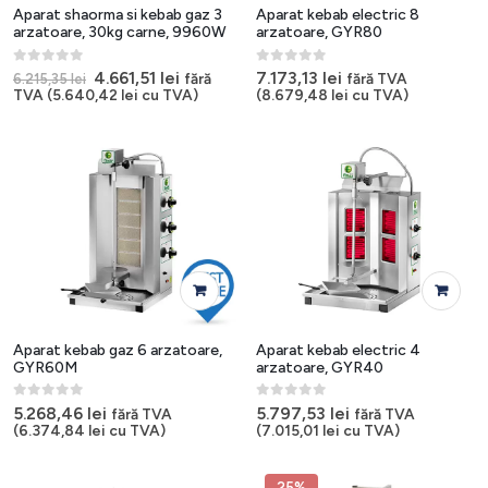
Aparat shaorma si kebab gaz 3
Aparat kebab electric 8
arzatoare, 30kg carne, 9960W
arzatoare, GYR80
0
out of 5
0
out of 5
Prețul
Prețul
4.661,51
lei
7.173,13
lei
fără
fără TVA
6.215,35
lei
inițial
curent
TVA (
5.640,42
lei
cu TVA)
(
8.679,48
lei
cu TVA)
a
este:
fost:
4.661,51 lei.
6.215,35 lei.
Aparat kebab gaz 6 arzatoare,
Aparat kebab electric 4
GYR60M
arzatoare, GYR40
0
out of 5
0
out of 5
5.268,46
lei
5.797,53
lei
fără TVA
fără TVA
(
6.374,84
lei
cu TVA)
(
7.015,01
lei
cu TVA)
25%