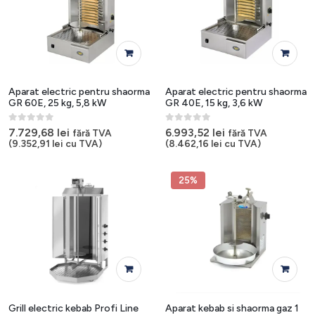
Aparat electric pentru shaorma
Aparat electric pentru shaorma
GR 60E, 25 kg, 5,8 kW
GR 40E, 15 kg, 3,6 kW
0
out of 5
0
out of 5
7.729,68
lei
6.993,52
lei
fără TVA
fără TVA
(
9.352,91
lei
cu TVA)
(
8.462,16
lei
cu TVA)
25%
Grill electric kebab Profi Line
Aparat kebab si shaorma gaz 1