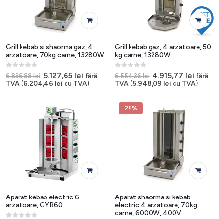
Grill kebab si shaorma gaz, 4
Grill kebab gaz, 4 arzatoare, 50
arzatoare, 70kg carne, 13280W
kg carne, 13280W
0
out of 5
0
out of 5
Prețul
Prețul
Prețul
Prețul
5.127,65
lei
4.915,77
lei
fără
fără
6.836,88
lei
6.554,36
lei
inițial
curent
inițial
curent
TVA (
6.204,46
lei
cu TVA)
TVA (
5.948,09
lei
cu TVA)
a
este:
a
este:
fost:
5.127,65 lei.
fost:
4.915,7
6.836,88 lei.
6.554,36 lei.
25%
Aparat kebab electric 6
Aparat shaorma si kebab
arzatoare, GYR60
electric 4 arzatoare, 70kg
carne, 6000W, 400V