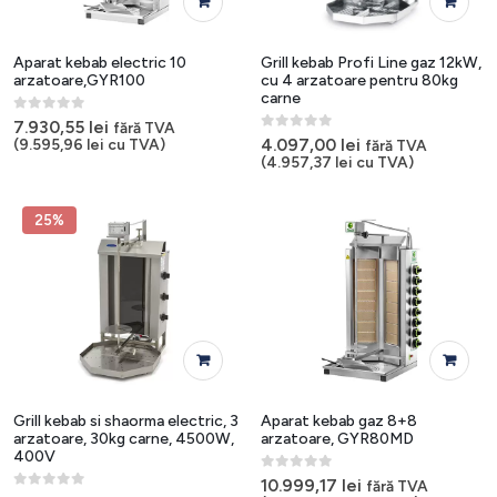
Aparat kebab electric 10
Grill kebab Profi Line gaz 12kW,
arzatoare,GYR100
cu 4 arzatoare pentru 80kg
carne
0
out of 5
7.930,55
lei
fără TVA
0
out of 5
4.097,00
lei
(
9.595,96
lei
cu TVA)
fără TVA
(
4.957,37
lei
cu TVA)
25%
Grill kebab si shaorma electric, 3
Aparat kebab gaz 8+8
arzatoare, 30kg carne, 4500W,
arzatoare, GYR80MD
400V
0
out of 5
10.999,17
lei
fără TVA