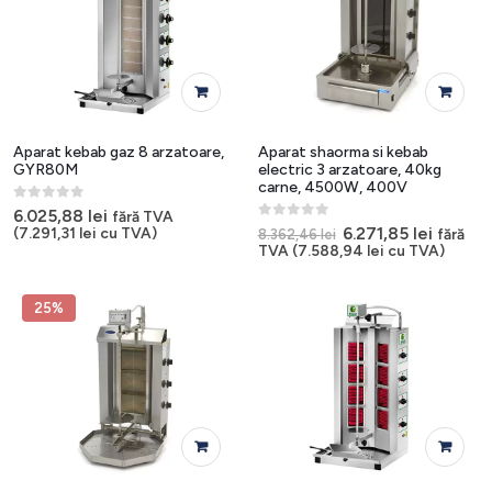
Aparat kebab gaz 8 arzatoare,
Aparat shaorma si kebab
GYR80M
electric 3 arzatoare, 40kg
carne, 4500W, 400V
0
out of 5
6.025,88
lei
fără TVA
0
out of 5
Prețul
Prețul
6.271,85
lei
(
7.291,31
lei
cu TVA)
fără
8.362,46
lei
inițial
curent
TVA (
7.588,94
lei
cu TVA)
a
este:
fost:
6.271,85
8.362,46 lei.
25%