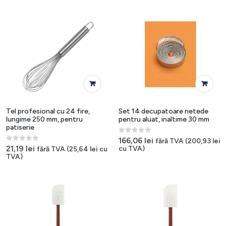
Tel profesional cu 24 fire,
Set 14 decupatoare netede
lungime 250 mm, pentru
pentru aluat, inaltime 30 mm
patiserie
0
out of 5
166,06
lei
fără TVA (
200,93
lei
0
out of 5
21,19
lei
cu TVA)
fără TVA (
25,64
lei
cu
TVA)