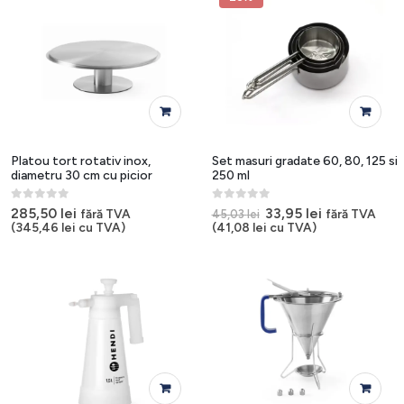
Platou tort rotativ inox,
Set masuri gradate 60, 80, 125 si
diametru 30 cm cu picior
250 ml
0
out of 5
0
out of 5
Prețul
Prețul
285,50
lei
33,95
lei
fără TVA
fără TVA
45,03
lei
inițial
curent
(
345,46
lei
cu TVA)
(
41,08
lei
cu TVA)
a
este:
fost:
33,95 lei.
45,03 lei.