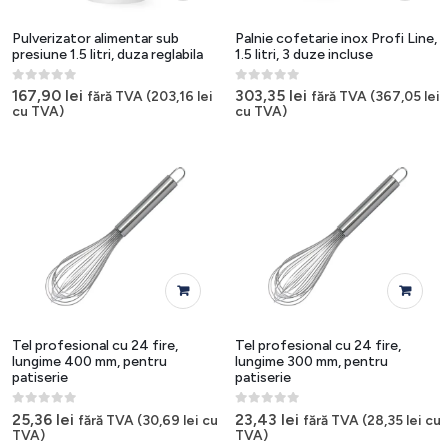
Pulverizator alimentar sub
Palnie cofetarie inox Profi Line,
presiune 1.5 litri, duza reglabila
1.5 litri, 3 duze incluse
0
out of 5
0
out of 5
167,90
lei
303,35
lei
fără TVA (
203,16
lei
fără TVA (
367,05
lei
cu TVA)
cu TVA)
Tel profesional cu 24 fire,
Tel profesional cu 24 fire,
lungime 400 mm, pentru
lungime 300 mm, pentru
patiserie
patiserie
0
out of 5
0
out of 5
25,36
lei
23,43
lei
fără TVA (
30,69
lei
cu
fără TVA (
28,35
lei
cu
TVA)
TVA)