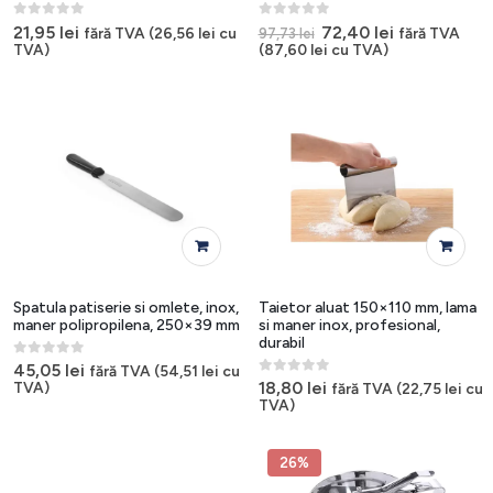
0
out of 5
0
out of 5
Prețul
Prețul
21,95
lei
72,40
lei
fără TVA (
26,56
lei
cu
fără TVA
97,73
lei
inițial
curent
TVA)
(
87,60
lei
cu TVA)
a
este:
fost:
72,40 lei.
97,73 lei.
Spatula patiserie si omlete, inox,
Taietor aluat 150×110 mm, lama
maner polipropilena, 250×39 mm
si maner inox, profesional,
durabil
0
out of 5
45,05
lei
fără TVA (
54,51
lei
cu
0
out of 5
18,80
lei
TVA)
fără TVA (
22,75
lei
cu
TVA)
26%