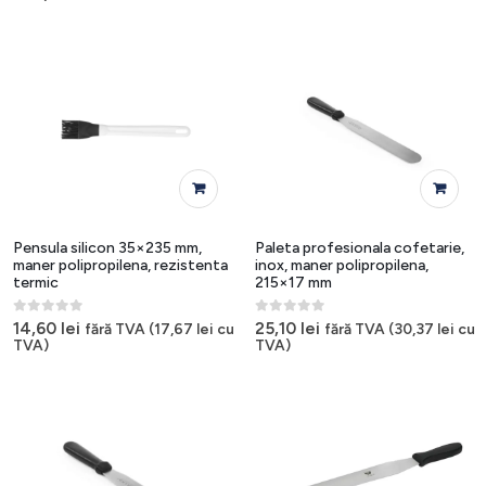
Pensula silicon 35×235 mm,
Paleta profesionala cofetarie,
maner polipropilena, rezistenta
inox, maner polipropilena,
termic
215×17 mm
0
out of 5
0
out of 5
14,60
lei
25,10
lei
fără TVA (
17,67
lei
cu
fără TVA (
30,37
lei
cu
TVA)
TVA)