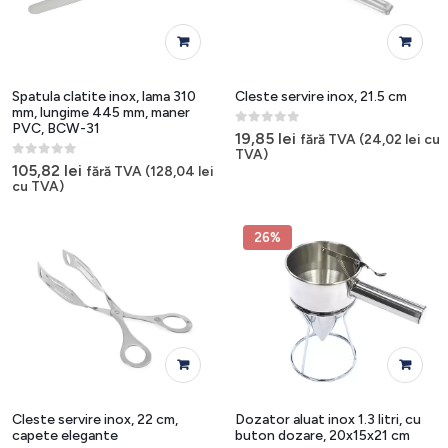
Spatula clatite inox, lama 310
Cleste servire inox, 21.5 cm
mm, lungime 445 mm, maner
PVC, BCW-31
0
out of 5
19,85
lei
fără TVA (
24,02
lei
cu
TVA)
0
out of 5
105,82
lei
fără TVA (
128,04
lei
cu TVA)
26%
Cleste servire inox, 22 cm,
Dozator aluat inox 1.3 litri, cu
capete elegante
buton dozare, 20x15x21 cm