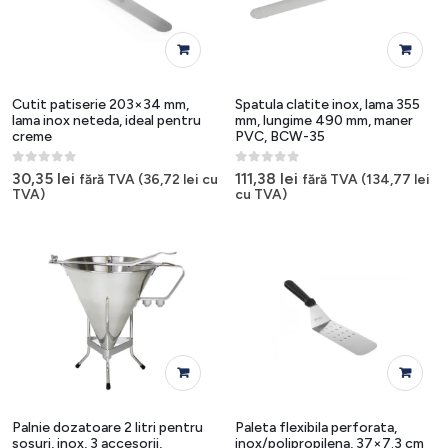
Cutit patiserie 203×34 mm,
Spatula clatite inox, lama 355
lama inox neteda, ideal pentru
mm, lungime 490 mm, maner
creme
PVC, BCW-35
0
out of 5
0
out of 5
30,35
lei
111,38
lei
fără TVA (
36,72
lei
cu
fără TVA (
134,77
lei
TVA)
cu TVA)
Palnie dozatoare 2 litri pentru
Paleta flexibila perforata,
sosuri, inox, 3 accesorii,
inox/polipropilena, 37×7.3 cm