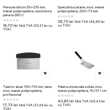
Pensula silicon 50×235 mm,
Spatula bucatarie, inox, maner
maner polipropilena, rezistenta
polipropilena, 200×73 mm
pana la 280 C
0
out of 5
38,75
lei
fără TVA (
46,89
lei
0
out of 5
16,70
lei
cu TVA)
fără TVA (
20,21
lei
cu
TVA)
Taietor aluat 150×110 mm, lama
Paleta universala solida, inox,
inox, maner polipropilena,
maner polipropilena, 15×10.1 cm
profesional
0
out of 5
40,85
lei
fără TVA (
49,43
lei
0
out of 5
17,75
lei
cu TVA)
fără TVA (
21,48
lei
cu
TVA)