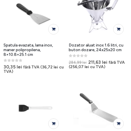
Spatula evazata, lama inox,
Dozator aluat inox 1.6 litri, cu
maner polipropilena,
buton dozare, 24x25x20 cm
8×10.8×25.1 cm
0
out of 5
Prețul
Prețul
211,63
lei
fără TVA
284,99
lei
inițial
curent
0
out of 5
30,35
lei
(
256,07
lei
cu TVA)
fără TVA (
36,72
lei
cu
a
este:
TVA)
fost:
211,63 lei.
284,99 lei.