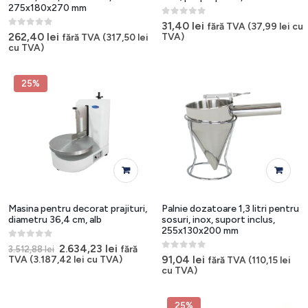
275x180x270 mm
0
out of 5
31,40
lei
fără TVA (
37,99
lei
cu
0
out of 5
262,40
lei
TVA)
fără TVA (
317,50
lei
cu TVA)
25%
Masina pentru decorat prajituri,
Palnie dozatoare 1,3 litri pentru
diametru 36,4 cm, alb
sosuri, inox, suport inclus,
255x130x200 mm
0
out of 5
Prețul
Prețul
2.634,23
lei
fără
3.512,88
lei
inițial
curent
0
out of 5
91,04
lei
TVA (
3.187,42
lei
cu TVA)
fără TVA (
110,15
lei
a
este:
cu TVA)
fost:
2.634,23 lei.
3.512,88 lei.
25%