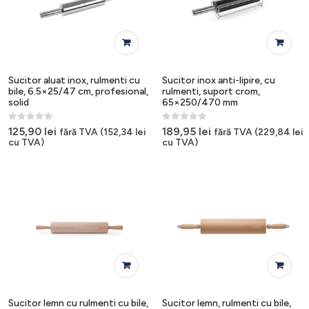
Sucitor aluat inox, rulmenti cu
Sucitor inox anti-lipire, cu
bile, 6.5×25/47 cm, profesional,
rulmenti, suport crom,
solid
65×250/470 mm
0
out of 5
0
out of 5
125,90
lei
189,95
lei
fără TVA (
152,34
lei
fără TVA (
229,84
lei
cu TVA)
cu TVA)
Sucitor lemn cu rulmenti cu bile,
Sucitor lemn, rulmenti cu bile,