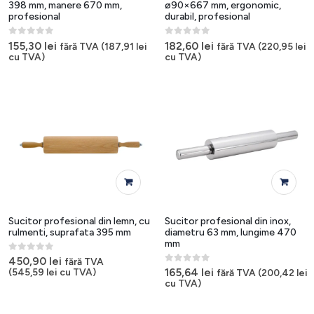
398 mm, manere 670 mm,
ø90×667 mm, ergonomic,
profesional
durabil, profesional
0
out of 5
0
out of 5
155,30
lei
182,60
lei
fără TVA (
187,91
lei
fără TVA (
220,95
lei
cu TVA)
cu TVA)
Sucitor profesional din lemn, cu
Sucitor profesional din inox,
rulmenti, suprafata 395 mm
diametru 63 mm, lungime 470
mm
0
out of 5
450,90
lei
fără TVA
0
out of 5
165,64
lei
(
545,59
lei
cu TVA)
fără TVA (
200,42
lei
cu TVA)