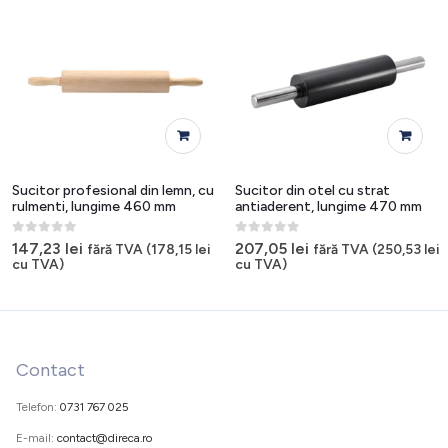
Sucitor profesional din lemn, cu
Sucitor din otel cu strat
rulmenti, lungime 460 mm
antiaderent, lungime 470 mm
0
out of 5
0
out of 5
147,23
lei
207,05
lei
fără TVA (
178,15
lei
fără TVA (
250,53
lei
cu TVA)
cu TVA)
Contact
Telefon:
0731 767 025
E-mail:
contact@direca.ro