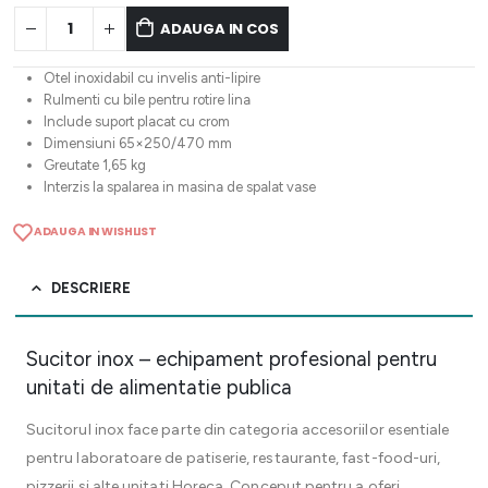
ADAUGA IN COS
Otel inoxidabil cu invelis anti-lipire
Rulmenti cu bile pentru rotire lina
Include suport placat cu crom
Dimensiuni 65×250/470 mm
Greutate 1,65 kg
Interzis la spalarea in masina de spalat vase
ADAUGA IN WISHLIST
DESCRIERE
Sucitor inox – echipament profesional pentru
unitati de alimentatie publica
Sucitorul inox face parte din categoria accesoriilor esentiale
pentru laboratoare de patiserie, restaurante, fast-food-uri,
pizzerii si alte unitati Horeca. Conceput pentru a oferi