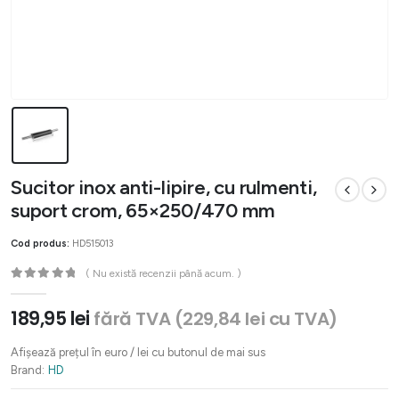
Sucitor inox anti-lipire, cu rulmenti,
suport crom, 65×250/470 mm
Cod produs:
HD515013
( Nu există recenzii până acum. )
0
out of 5
189,95
lei
fără TVA (
229,84
lei
cu TVA)
Afișează prețul în euro / lei cu butonul de mai sus
Brand:
HD