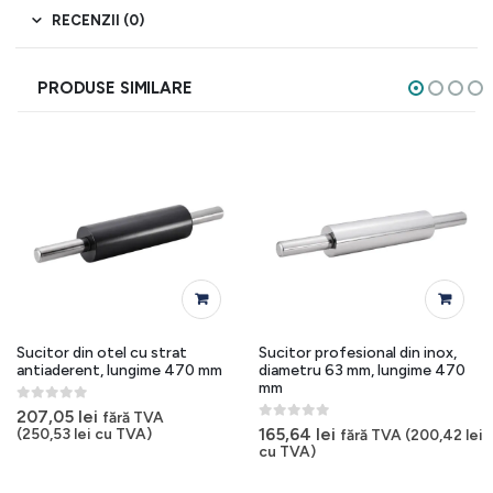
RECENZII (0)
PRODUSE SIMILARE
Sucitor din otel cu strat
Sucitor profesional din inox,
antiaderent, lungime 470 mm
diametru 63 mm, lungime 470
mm
0
out of 5
207,05
lei
fără TVA
0
out of 5
165,64
lei
(
250,53
lei
cu TVA)
fără TVA (
200,42
lei
cu TVA)