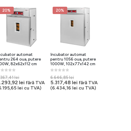
144,76 lei.
144,76 lei.
6
20%
20%
ncubator automat
Incubator automat
entru 264 oua, putere
pentru 1056 oua, putere
00W, 82x62x112 cm
1000W, 102x77x142 cm
out of 5
0
out of 5
Prețul
Prețul
.367,41
lei
6.646,85
lei
inițial
Prețul
inițial
Prețul
.293,92
lei
5.317,48
lei
fără TVA
fără TVA
a
curent
a
curent
5.195,65
lei
cu TVA)
(
6.434,16
lei
cu TVA)
fost:
este:
fost:
este:
5.367,41 lei.
4.293,92 lei.
6.646,85 lei.
5.317,48 lei.