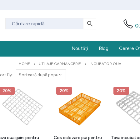
0
Noutăți
Blog
Cerere O
HOME
UTILAJE CARMANGERIE
INCUBATOR OUA
ort By:
20%
20%
20%
ava oua gaini pentru
Cos eclozare pui pentru
Tava incubator