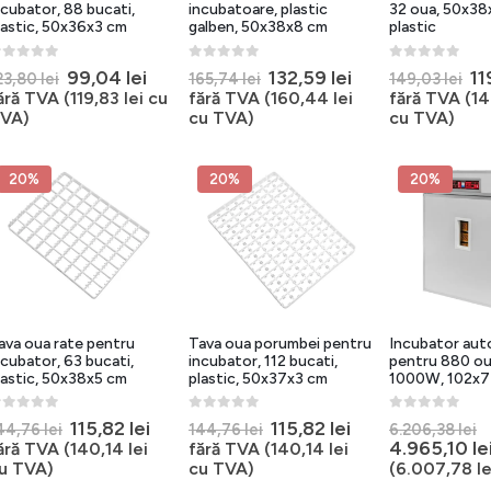
ncubator, 88 bucati,
incubatoare, plastic
32 oua, 50x38
lastic, 50x36x3 cm
galben, 50x38x8 cm
plastic
out of 5
0
out of 5
0
out of 5
Prețul
Prețul
Prețul
Prețul
Pr
99,04
lei
132,59
lei
11
23,80
lei
165,74
lei
149,03
lei
inițial
curent
inițial
curent
ini
ără TVA (
119,83
lei
cu
fără TVA (
160,44
lei
fără TVA (
14
a
este:
a
este:
a
VA)
cu TVA)
cu TVA)
fost:
99,04 lei.
fost:
132,59 lei.
fo
123,80 lei.
165,74 lei.
14
20%
20%
20%
ava oua rate pentru
Tava oua porumbei pentru
Incubator au
ncubator, 63 bucati,
incubator, 112 bucati,
pentru 880 ou
lastic, 50x38x5 cm
plastic, 50x37x3 cm
1000W, 102x7
out of 5
0
out of 5
0
out of 5
Prețul
Prețul
Prețul
Prețul
P
115,82
lei
115,82
lei
44,76
lei
144,76
lei
6.206,38
lei
inițial
curent
inițial
curent
i
4.965,10
le
ără TVA (
140,14
lei
fără TVA (
140,14
lei
a
este:
a
este:
a
u TVA)
cu TVA)
(
6.007,78
le
fost:
115,82 lei.
fost:
115,82 lei.
f