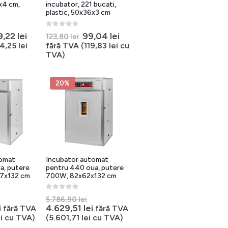
x4 cm,
incubator, 221 bucati,
plastic, 50x36x3 cm
0
out of 5
ețul
Prețul
Prețul
Prețul
9,22
lei
99,04
lei
123,80
lei
țial
curent
inițial
curent
4,25
lei
fără TVA (
119,83
lei
cu
este:
a
este:
TVA)
st:
119,22 lei.
fost:
99,04 lei.
9,03 lei.
123,80 lei.
20%
tomat
Incubator automat
a, putere
pentru 440 oua, putere
7x132 cm
700W, 82x62x132 cm
0
out of 5
rețul
Prețul
5.786,90
lei
nițial
Prețul
inițial
Prețul
i
4.629,51
lei
fără TVA
fără TVA
curent
a
curent
i
cu TVA)
(
5.601,71
lei
cu TVA)
ost:
este:
fost:
este: