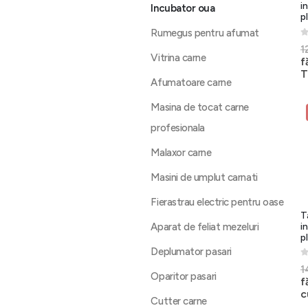
i
Incubator oua
p
Rumegus pentru afumat
0
1
Vitrina carne
f
T
Afumatoare carne
Masina de tocat carne
profesionala
Malaxor carne
Masini de umplut carnati
Fierastrau electric pentru oase
T
i
Aparat de feliat mezeluri
p
Deplumator pasari
0
1
Oparitor pasari
f
c
Cutter carne