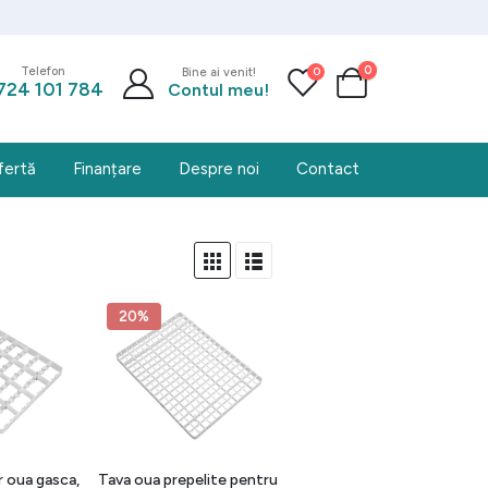
0
0
Telefon
Bine ai venit!
724 101 784
Contul meu!
fertă
Finanțare
Despre noi
Contact
20%
 oua gasca,
Tava oua prepelite pentru