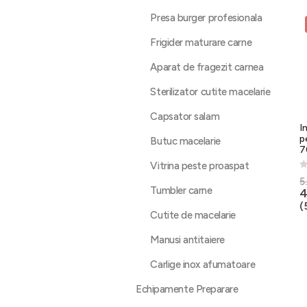
Presa burger profesionala
Frigider maturare carne
Aparat de fragezit carnea
Sterilizator cutite macelarie
Capsator salam
I
p
Butuc macelarie
7
Vitrina peste proaspat
0
5
Tumbler carne
4
(
Cutite de macelarie
Manusi antitaiere
Carlige inox afumatoare
Echipamente Preparare