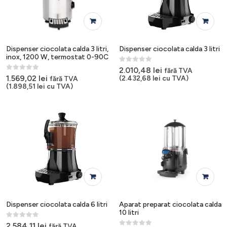
Dispenser ciocolata calda 3 litri,
Dispenser ciocolata calda 3 litri
inox, 1200 W, termostat 0-90C
0
out of 5
2.010,48
lei
fără TVA
0
out of 5
1.569,02
lei
(
2.432,68
lei
cu TVA)
fără TVA
(
1.898,51
lei
cu TVA)
Dispenser ciocolata calda 6 litri
Aparat preparat ciocolata calda
10 litri
0
out of 5
2.584,11
lei
fără TVA