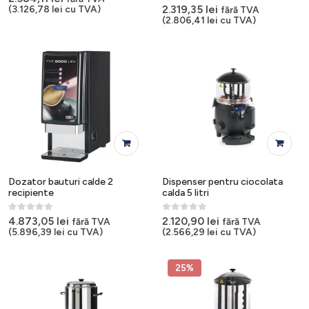
0
out of 5
2.319,35
lei
(
3.126,78
lei
cu TVA)
fără TVA
(
2.806,41
lei
cu TVA)
Dozator bauturi calde 2
Dispenser pentru ciocolata
recipiente
calda 5 litri
0
out of 5
0
out of 5
4.873,05
lei
2.120,90
lei
fără TVA
fără TVA
(
5.896,39
lei
cu TVA)
(
2.566,29
lei
cu TVA)
25%