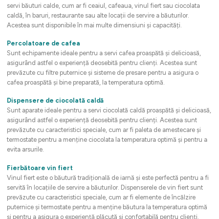
servi băuturi calde, cum ar fi ceaiul, cafeaua, vinul fiert sau ciocolata
caldă, în baruri, restaurante sau alte locații de servire a băuturilor.
Acestea sunt disponibile în mai multe dimensiuni și capacități.
Percolatoare de cafea
Sunt echipamente ideale pentru a servi cafea proaspătă și delicioasă,
asigurând astfel o experiență deosebită pentru clienți. Acestea sunt
prevăzute cu filtre puternice și sisteme de presare pentru a asigura o
cafea proaspătă și bine preparată, la temperatura optimă.
Dispensere de ciocolată caldă
Sunt aparate ideale pentru a servi ciocolată caldă proaspătă și delicioasă,
asigurând astfel o experiență deosebită pentru clienți. Acestea sunt
prevăzute cu caracteristici speciale, cum ar fi paleta de amestecare și
termostate pentru a menține ciocolata la temperatura optimă și pentru a
evita arsurile.
Fierbătoare vin fiert
Vinul fiert este o băutură tradițională de iarnă și este perfectă pentru a fi
servită în locațiile de servire a băuturilor. Dispenserele de vin fiert sunt
prevăzute cu caracteristici speciale, cum ar fi elemente de încălzire
puternice și termostate pentru a menține băutura la temperatura optimă
și pentru a asigura o experiență plăcută și confortabilă pentru clienți.