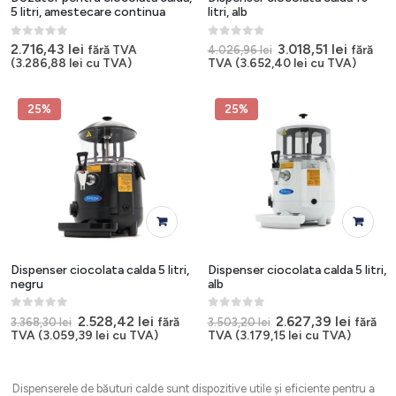
5 litri, amestecare continua
litri, alb
0
out of 5
0
out of 5
Prețul
Prețul
2.716,43
lei
3.018,51
lei
fără TVA
fără
4.026,96
lei
inițial
curent
(
3.286,88
lei
cu TVA)
TVA (
3.652,40
lei
cu TVA)
a
este:
fost:
3.018,51
4.026,96 lei.
25%
25%
Dispenser ciocolata calda 5 litri,
Dispenser ciocolata calda 5 litri,
negru
alb
0
out of 5
0
out of 5
Prețul
Prețul
Prețul
Prețul
2.528,42
lei
2.627,39
lei
fără
fără
3.368,30
lei
3.503,20
lei
inițial
curent
inițial
curent
TVA (
3.059,39
lei
cu TVA)
TVA (
3.179,15
lei
cu TVA)
a
este:
a
este:
fost:
2.528,42 lei.
fost:
2.627,3
3.368,30 lei.
3.503,20 lei.
Dispenserele de băuturi calde sunt dispozitive utile și eficiente pentru a