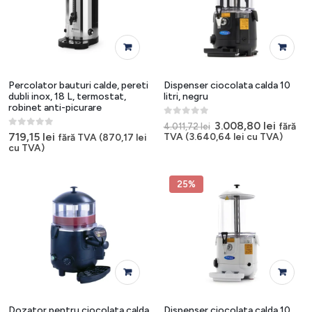
Percolator bauturi calde, pereti
Dispenser ciocolata calda 10
dubli inox, 18 L, termostat,
litri, negru
robinet anti-picurare
0
out of 5
Prețul
Prețul
3.008,80
lei
fără
4.011,72
lei
inițial
curent
0
out of 5
719,15
lei
TVA (
3.640,64
lei
cu TVA)
fără TVA (
870,17
lei
a
este:
cu TVA)
fost:
3.008,8
4.011,72 lei.
25%
Dozator pentru ciocolata calda,
Dispenser ciocolata calda 10