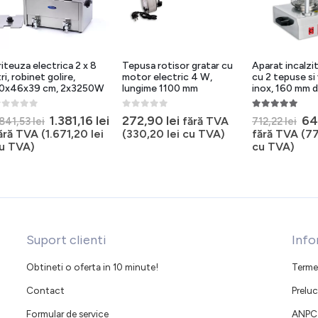
riteuza electrica 2 x 8
Tepusa rotisor gratar cu
Aparat incalzi
tri, robinet golire,
motor electric 4 W,
cu 2 tepuse si
0x46x39 cm, 2x3250W
lungime 1100 mm
inox, 160 mm d
out of 5
0
out of 5
5.00
out of 5
Prețul
Prețul
Pr
1.381,16
lei
272,90
lei
64
fără TVA
.841,53
lei
712,22
lei
inițial
curent
ini
ără TVA (
1.671,20
lei
(
330,20
lei
cu TVA)
fără TVA (
7
a
este:
a
u TVA)
cu TVA)
fost:
1.381,16 lei.
fo
1.841,53 lei.
712
Suport clienti
Info
Obtineti o oferta in 10 minute!
Termen
Contact
Preluc
Formular de service
ANPC