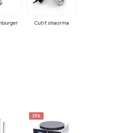
mburger
Cutit shaorma
25%
10%