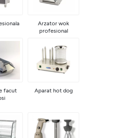
esionala
Arzator wok
profesional
e facut
Aparat hot dog
si