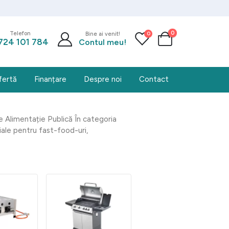
0
0
Telefon
Bine ai venit!
724 101 784
Contul meu!
fertă
Finanțare
Despre noi
Contact
 Alimentație Publică În categoria
ale pentru fast-food-uri,