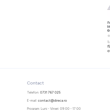
F
li
6
0
1
f
c
Contact
Telefon:
0731 767 025
E-mail:
contact@direca.ro
Program: Luni - Vineri: 09:00 - 17:00