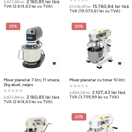
0
out of 5
Prețul
Prețul
2.160,85
lei
fără
2.877,88
lei
inițial
curent
0
out of 5
Prețul
Prețu
15.760,84
lei
TVA (
2.614,63
lei
cu TVA)
fără
21.016,39
lei
a
este:
inițial
cure
TVA (
19.070,61
lei
cu TVA)
fost:
2.160,85 lei.
a
este:
2.877,88 lei.
fost:
15.76
21.016,39 lei.
25%
20%
Mixer planetar 7 litri, 11 viteze,
Mixer planetar cu timer 10 litri
2kg aluat, negru
0
out of 5
Prețul
Prețul
3.107,43
lei
fără
3.884,29
lei
inițial
curent
0
out of 5
Prețul
Prețul
2.160,85
lei
TVA (
3.759,99
lei
cu TVA)
fără
2.877,88
lei
a
este:
inițial
curent
TVA (
2.614,63
lei
cu TVA)
fost:
3.107,4
a
este:
3.884,29 lei.
fost:
2.160,85 lei.
2.877,88 lei.
20%