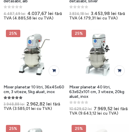
detasabil, alb
detasabil, silver
0
out of 5
0
out of 5
Prețul
Prețul
Prețul
Prețul
4.037,67
lei
3.453,98
lei
fără
fără
4.487,49
lei
3.834,18
lei
inițial
curent
inițial
curent
TVA (
4.885,58
lei
cu TVA)
TVA (
4.179,31
lei
cu TVA)
a
este:
a
este:
fost:
4.037,67 lei.
fost:
3.453,9
4.487,49 lei.
3.834,18 lei.
25%
25%
Mixer planetar 10 litri, 36x45x60
Mixer planetar 40 litri,
cm, 3 viteze, 5kg aluat, inox
63x62x101 cm, 3 viteze, 20kg
aluat, inox
5.00
out of 5
Prețul
Prețul
2.962,82
lei
fără
3.948,88
lei
inițial
curent
0
out of 5
Prețul
Prețul
7.969,52
lei
TVA (
3.585,01
lei
cu TVA)
fără
10.629,62
lei
a
este:
inițial
curen
TVA (
9.643,12
lei
cu TVA)
fost:
2.962,82 lei.
a
este:
3.948,88 lei.
fost:
7.969,
10.629,62 lei.
25%
25%