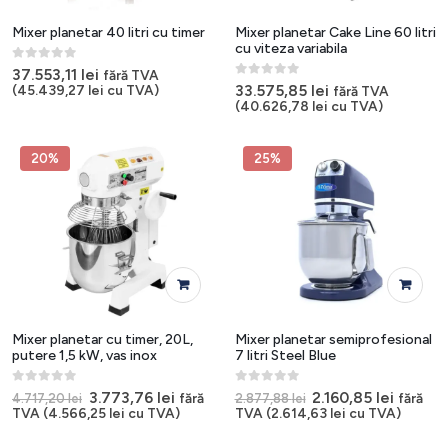
Mixer planetar 40 litri cu timer
Mixer planetar Cake Line 60 litri
cu viteza variabila
0
out of 5
37.553,11
lei
fără TVA
0
out of 5
33.575,85
lei
(
45.439,27
lei
cu TVA)
fără TVA
(
40.626,78
lei
cu TVA)
20%
25%
Mixer planetar cu timer, 20L,
Mixer planetar semiprofesional
putere 1,5 kW, vas inox
7 litri Steel Blue
0
out of 5
0
out of 5
Prețul
Prețul
Prețul
Prețul
3.773,76
lei
2.160,85
lei
fără
fără
4.717,20
lei
2.877,88
lei
inițial
curent
inițial
curent
TVA (
4.566,25
lei
cu TVA)
TVA (
2.614,63
lei
cu TVA)
a
este:
a
este:
fost:
3.773,76 lei.
fost:
2.160,85