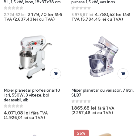
8L, 1,5 kW, inox, 18x37x38 cm
putere 1,5 kW, vas inox
0
out of 5
0
out of 5
Prețul
Prețul
Prețul
Prețul
2.179,70
lei
4.780,53
lei
fără
fără
2.724,62
lei
5.975,67
lei
inițial
curent
inițial
curen
TVA (
2.637,43
lei
cu TVA)
TVA (
5.784,45
lei
cu TVA)
a
este:
a
este:
fost:
2.179,70 lei.
fost:
4.780,
2.724,62 lei.
5.975,67 lei.
Mixer planetar profesional 10
Mixer planetar cu variator, 7 litri,
litri, 550W, 3 viteze, bol
SLB7
detasabil, alb
0
out of 5
1.865,68
lei
fără TVA
0
out of 5
4.071,08
lei
(
2.257,48
lei
cu TVA)
fără TVA
(
4.926,01
lei
cu TVA)
25%