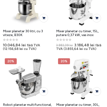
Mixer planetar 30 litri, cu 3
Mixer planetar cu timer, 15L,
viteze, B30K
putere 0,37 kW, vas inox
0
out of 5
0
out of 5
Prețul
Prețul
10.046,84
lei
3.186,48
lei
fără TVA
fără
3.983,09
lei
inițial
curent
(
12.156,68
lei
cu TVA)
TVA (
3.855,64
lei
cu TVA)
a
este:
fost:
3.186,48
3.983,09 lei.
20%
20%
Robot planetar multifunctional,
Mixer planetar cu timer, 30L,