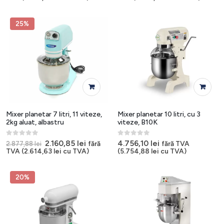
a
este:
a
este:
fost:
2.160,85 lei.
fost:
2.160,85
2.877,88 lei.
2.877,88 lei.
25%
Mixer planetar 7 litri, 11 viteze,
Mixer planetar 10 litri, cu 3
2kg aluat, albastru
viteze, B10K
0
out of 5
0
out of 5
Prețul
Prețul
2.160,85
lei
4.756,10
lei
fără
fără TVA
2.877,88
lei
inițial
curent
TVA (
2.614,63
lei
cu TVA)
(
5.754,88
lei
cu TVA)
a
este:
fost:
2.160,85 lei.
2.877,88 lei.
20%