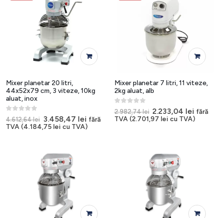
Mixer planetar 20 litri,
Mixer planetar 7 litri, 11 viteze,
44x52x79 cm, 3 viteze, 10kg
2kg aluat, alb
aluat, inox
0
out of 5
Prețul
Prețul
2.233,04
lei
fără
2.982,74
lei
inițial
curen
0
out of 5
Prețul
Prețul
3.458,47
lei
TVA (
2.701,97
lei
cu TVA)
fără
4.612,64
lei
a
este:
inițial
curent
TVA (
4.184,75
lei
cu TVA)
fost:
2.233,0
a
este:
2.982,74 lei.
fost:
3.458,47 lei.
4.612,64 lei.