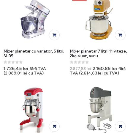
Mixer planetar cu variator, 5 litri,
Mixer planetar 7 litri, 11 viteze,
SLB5
2kg aluat, auriu
0
out of 5
0
out of 5
Prețul
Prețul
1.726,45
lei
2.160,85
lei
fără TVA
fără
2.877,88
lei
inițial
curent
(
2.089,01
lei
cu TVA)
TVA (
2.614,63
lei
cu TVA)
a
este:
fost:
2.160,85
2.877,88 lei.