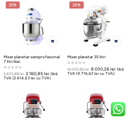
4.717,20 lei.
2.877,88 lei.
25%
20%
Mixer planetar semiprofesional
Mixer planetar 35 litri
7 litri lilac
0
out of 5
Prețul
Prețul
8.030,26
lei
fără
10.037,82
lei
inițial
curen
0
out of 5
Prețul
Prețul
2.160,85
lei
TVA (
9.716,62
lei
cu TVA)
fără
2.877,88
lei
a
este:
inițial
curent
TVA (
2.614,63
lei
cu TVA)
fost:
8.030,
a
este:
10.037,82 lei.
fost:
2.160,85 lei.
2.877,88 lei.