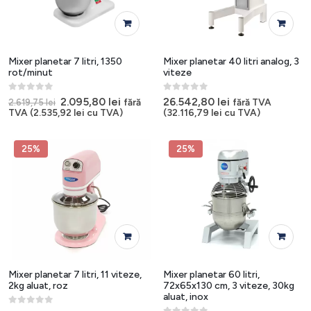
Mixer planetar 7 litri, 1350
Mixer planetar 40 litri analog, 3
rot/minut
viteze
0
out of 5
0
out of 5
Prețul
Prețul
2.095,80
lei
26.542,80
lei
fără
fără TVA
2.619,75
lei
inițial
curent
TVA (
2.535,92
lei
cu TVA)
(
32.116,79
lei
cu TVA)
a
este:
fost:
2.095,80 lei.
2.619,75 lei.
25%
25%
Mixer planetar 7 litri, 11 viteze,
Mixer planetar 60 litri,
2kg aluat, roz
72x65x130 cm, 3 viteze, 30kg
aluat, inox