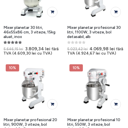
Mixer planetar 30 litri,
Mixer planetar profesional 30
46x55x86 cm, 3 viteze, 15kg
litri, 1100W, 3 viteze, bol
aluat, inox
detasabil, alb
5.00
out of 5
0
out of 5
Prețul
Prețul
Prețul
Prețul
3.809,34
lei
4.069,98
lei
fără
fără
5.646,15
lei
5.023,42
lei
inițial
curent
inițial
curen
TVA (
4.609,30
lei
cu TVA)
TVA (
4.924,67
lei
cu TVA)
a
este:
a
este:
fost:
3.809,34 lei.
fost:
4.069,
5.646,15 lei.
5.023,42 lei.
10%
10%
Mixer planetar profesional 20
Mixer planetar profesional 10
litri, 900W, 3 viteze, bol
litri, 550W, 3 viteze, bol