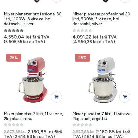
Mixer planetar profesional 30
Mixer planetar profesional 20
litri, 1100W, 3 viteze, bol
litri, 900W, 3 viteze, bol
detasabil, silver
detasabil, silver
5.00
out of 5
0
out of 5
4.550,04
lei
4.091,22
lei
fără TVA
fără TVA
(
5.505,55
lei
cu TVA)
(
4.950,38
lei
cu TVA)
25%
25%
Mixer planetar 7 litri, 11 viteze,
Mixer planetar 7 litri, 11 viteze,
2kg aluat, rosu
2kg aluat, argintiu
0
out of 5
0
out of 5
Prețul
Prețul
Prețul
Prețul
2.160,85
lei
2.160,85
lei
fără
fără
2.877,88
lei
2.877,88
lei
inițial
curent
inițial
curent
TVA (
2.614,63
lei
cu TVA)
TVA (
2.614,63
lei
cu TVA)