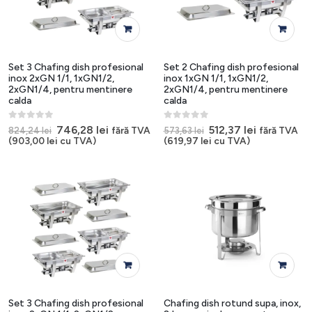
Set 3 Chafing dish profesional
Set 2 Chafing dish profesional
inox 2xGN 1/1, 1xGN1/2,
inox 1xGN 1/1, 1xGN1/2,
2xGN1/4, pentru mentinere
2xGN1/4, pentru mentinere
calda
calda
0
out of 5
0
out of 5
Prețul
Prețul
Prețul
Prețul
746,28
lei
512,37
lei
fără TVA
fără TVA
824,24
lei
573,63
lei
inițial
curent
inițial
curent
(
903,00
lei
cu TVA)
(
619,97
lei
cu TVA)
a
este:
a
este:
fost:
746,28 lei.
fost:
512,37 lei.
824,24 lei.
573,63 lei.
Set 3 Chafing dish profesional
Chafing dish rotund supa, inox,