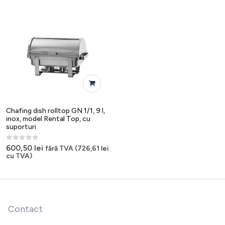
Chafing dish rolltop GN 1/1, 9 l,
inox, model Rental Top, cu
suporturi
0
out of 5
600,50
lei
fără TVA (
726,61
lei
cu TVA)
Contact