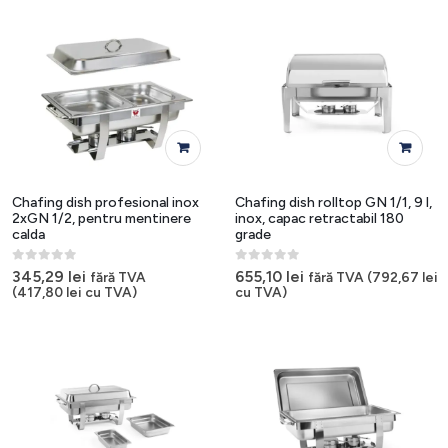
Chafing dish profesional inox
Chafing dish rolltop GN 1/1, 9 l,
2xGN 1/2, pentru mentinere
inox, capac retractabil 180
calda
grade
0
out of 5
0
out of 5
345,29
lei
655,10
lei
fără TVA
fără TVA (
792,67
lei
(
417,80
lei
cu TVA)
cu TVA)