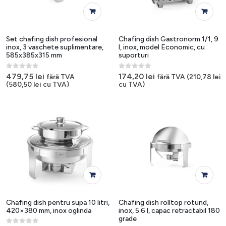
Set chafing dish profesional
Chafing dish Gastronorm 1/1, 9
inox, 3 vaschete suplimentare,
l, inox, model Economic, cu
585x385x315 mm
suporturi
0
out of 5
0
out of 5
479,75
lei
174,20
lei
fără TVA
fără TVA (
210,78
lei
(
580,50
lei
cu TVA)
cu TVA)
Chafing dish pentru supa 10 litri,
Chafing dish rolltop rotund,
420×380 mm, inox oglinda
inox, 5.6 l, capac retractabil 180
grade