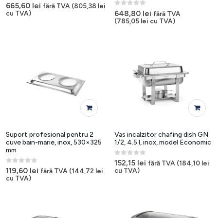
0
out of 5
665,60
lei
fără TVA (
805,38
lei
0
out of 5
648,80
lei
cu TVA)
fără TVA
(
785,05
lei
cu TVA)
Suport profesional pentru 2
Vas incalzitor chafing dish GN
cuve bain-marie, inox, 530×325
1/2, 4.5 l, inox, model Economic
mm
0
out of 5
152,15
lei
fără TVA (
184,10
lei
0
out of 5
119,60
lei
cu TVA)
fără TVA (
144,72
lei
cu TVA)