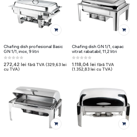
Chafing dish profesional Basic
Chafing dish GN 1/1, capac
GN 1/1, inox, 9 litri
vitrat rabatabil, 11,2 litri
0
out of 5
0
out of 5
272,42
lei
1.118,04
lei
fără TVA (
329,63
lei
fără TVA
cu TVA)
(
1.352,83
lei
cu TVA)