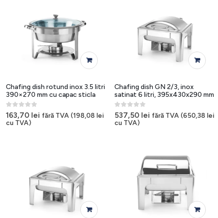
Chafing dish rotund inox 3.5 litri
Chafing dish GN 2/3, inox
390×270 mm cu capac sticla
satinat 6 litri, 395x430x290 mm
0
out of 5
0
out of 5
163,70
lei
537,50
lei
fără TVA (
198,08
lei
fără TVA (
650,38
lei
cu TVA)
cu TVA)