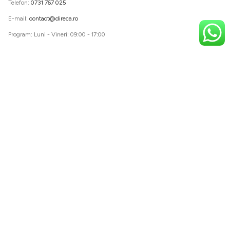
Telefon:
0731 767 025
E-mail:
contact@direca.ro
Program: Luni - Vineri: 09:00 - 17:00
Suport clienti
Obtineti o oferta in 10 minute!
Contact
Formular de service
Formular de retur
Informatii
Termeni si conditii
Prelucrarea datelor personale