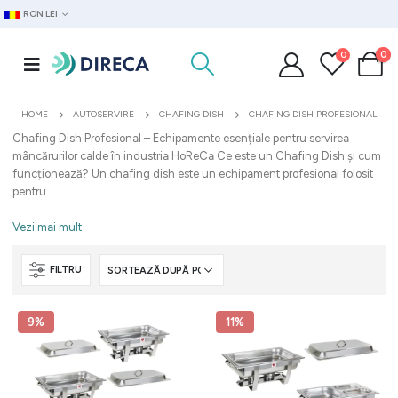
RON LEI
0
0
HOME
AUTOSERVIRE
CHAFING DISH
CHAFING DISH PROFESIONAL
Chafing Dish Profesional – Echipamente esențiale pentru servirea
mâncărurilor calde în industria HoReCa Ce este un Chafing Dish și cum
funcționează? Un chafing dish este un echipament profesional folosit
pentru...
Vezi mai mult
FILTRU
9%
11%