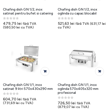
Chafing dish GN 1/2, inox
Chafing dish GN 1/2, inox
satinat pentru bufet si catering
oglinda cu capac blocabil
0
out of 5
0
out of 5
479,75
lei
521,63
lei
fără TVA
fără TVA (
631,17
lei
(
580,50
lei
cu TVA)
cu TVA)
Chafing dish GN 1/1, inox
Chafing dish GN 1/1, inox
satinat 9 litri 570x430x290 mm
oglinda 570x405x320 mm
profesional
0
out of 5
604,70
lei
fără TVA
0
out of 5
726,50
lei
(
731,69
lei
cu TVA)
fără TVA
(
879,07
lei
cu TVA)