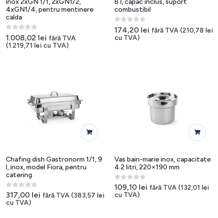
inox 2xGN 1/1, 2xGN1/2,
8 l, capac inclus, suport
4xGN1/4, pentru mentinere
combustibil
calda
0
out of 5
174,20
lei
fără TVA (
210,78
lei
0
out of 5
1.008,02
lei
cu TVA)
fără TVA
(
1.219,71
lei
cu TVA)
Chafing dish Gastronorm 1/1, 9
Vas bain-marie inox, capacitate
l, inox, model Fiora, pentru
4.2 litri, 220×190 mm
catering
0
out of 5
109,10
lei
fără TVA (
132,01
lei
0
out of 5
317,00
lei
cu TVA)
fără TVA (
383,57
lei
cu TVA)