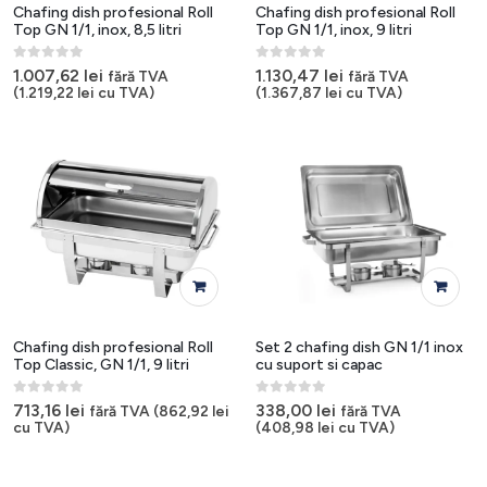
Chafing dish profesional Roll
Chafing dish profesional Roll
Top GN 1/1, inox, 8,5 litri
Top GN 1/1, inox, 9 litri
0
out of 5
0
out of 5
1.007,62
lei
1.130,47
lei
fără TVA
fără TVA
(
1.219,22
lei
cu TVA)
(
1.367,87
lei
cu TVA)
Chafing dish profesional Roll
Set 2 chafing dish GN 1/1 inox
Top Classic, GN 1/1, 9 litri
cu suport si capac
0
out of 5
0
out of 5
713,16
lei
338,00
lei
fără TVA (
862,92
lei
fără TVA
cu TVA)
(
408,98
lei
cu TVA)