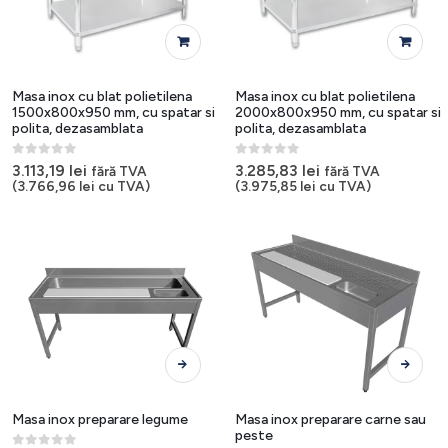
Masa inox cu blat polietilena
Masa inox cu blat polietilena
1500x800x950 mm, cu spatar si
2000x800x950 mm, cu spatar si
polita, dezasamblata
polita, dezasamblata
0
out of 5
0
out of 5
3.113,19
lei
3.285,83
lei
fără TVA
fără TVA
(
3.766,96
lei
cu TVA)
(
3.975,85
lei
cu TVA)
Acest
Acest
produs
produs
are
are
mai
mai
Masa inox preparare legume
Masa inox preparare carne sau
multe
multe
peste