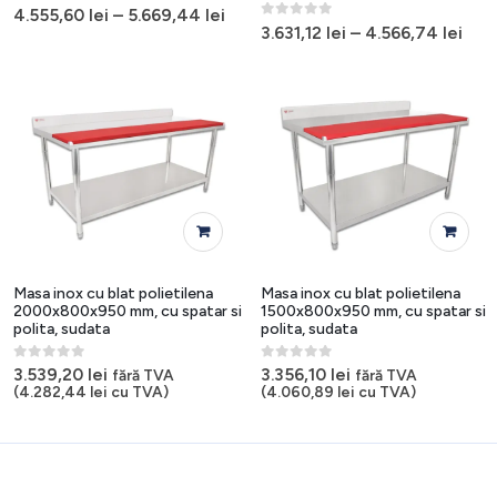
variații.
variații.
0
out of 5
4.555,60
lei
–
5.669,44
lei
0
out of 5
Opțiunile
Opțiunile
3.631,12
lei
–
4.566,74
lei
pot
pot
fi
fi
alese
alese
în
în
pagina
pagina
produsului.
produsulu
Masa inox cu blat polietilena
Masa inox cu blat polietilena
2000x800x950 mm, cu spatar si
1500x800x950 mm, cu spatar si
polita, sudata
polita, sudata
0
out of 5
0
out of 5
3.539,20
lei
3.356,10
lei
fără TVA
fără TVA
(
4.282,44
lei
cu TVA)
(
4.060,89
lei
cu TVA)