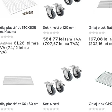
rilaj plastifiat 510X638
Set 4 roti ø 120 mm
Grilaj plastifia
m, Maxima
0
out of 5
0
out of 5
584,77
lei
167,08
lei
fără TVA
f
out of 5
Prețul
Prețul
61,26
lei
fără
8,29
lei
(
707,57
lei
cu TVA)
(
202,16
lei
c
inițial
curent
VA (
74,12
lei
cu
a
este:
VA)
fost:
61,26 lei.
78,29 lei.
rilaj plastifiat 60×80 cm
Set 4 roti
Grilaj inox GN