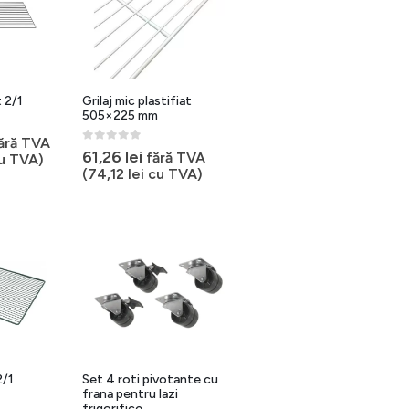
t 2/1
Grilaj mic plastifiat
505×225 mm
ără TVA
0
out of 5
61,26
lei
fără TVA
u TVA)
(
74,12
lei
cu TVA)
2/1
Set 4 roti pivotante cu
frana pentru lazi
frigorifice