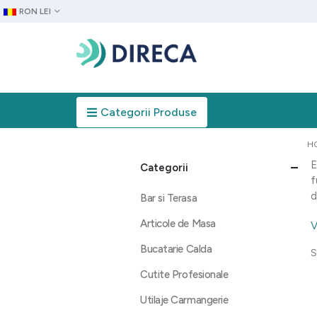
RON LEI
Categorii Produse
H
E
Categorii
f
d
Bar si Terasa
Articole de Masa
V
Bucatarie Calda
S
Cutite Profesionale
Utilaje Carmangerie