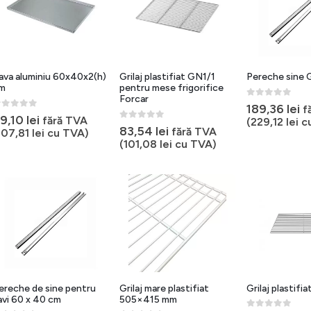
ava aluminiu 60x40x2(h)
Grilaj plastifiat GN1/1
Pereche sine 
m
pentru mese frigorifice
Forcar
0
out of 5
189,36
lei
f
out of 5
9,10
lei
fără TVA
(
229,12
lei
c
0
out of 5
83,54
lei
fără TVA
107,81
lei
cu TVA)
(
101,08
lei
cu TVA)
ereche de sine pentru
Grilaj mare plastifiat
Grilaj plastif
avi 60 x 40 cm
505×415 mm