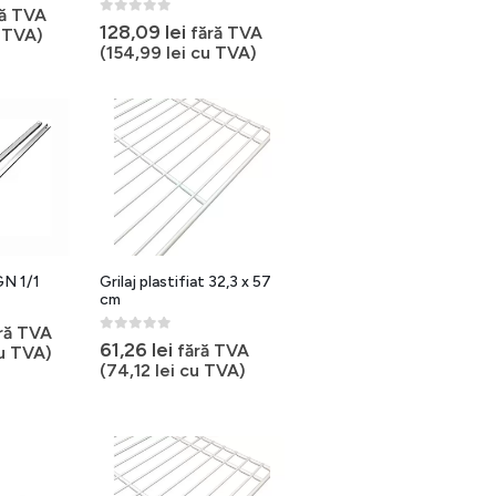
ră TVA
0
out of 5
128,09
lei
fără TVA
 TVA)
(
154,99
lei
cu TVA)
GN 1/1
Grilaj plastifiat 32,3 x 57
cm
ră TVA
0
out of 5
61,26
lei
fără TVA
u TVA)
(
74,12
lei
cu TVA)