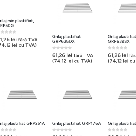
rilaj mic plastifiat,
RP50G
Grilaj plastifiat
Grilaj plastifia
out of 5
1,26
lei
fără TVA
GRP638DX
GRP638SX
74,12
lei
cu TVA)
0
out of 5
0
out of 5
61,26
lei
61,26
lei
fără TVA
fă
(
74,12
lei
cu TVA)
(
74,12
lei
cu
rilaj plastifiat GRP251A
Grilaj plastifiat GRP176A
Grilaj plastif
out of 5
0
out of 5
0
out of 5