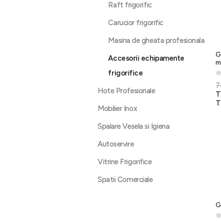
Raft frigorific
Carucior frigorific
Masina de gheata profesionala
G
Accesorii echipamente
m
frigorifice
0
7
Hote Profesionale
T
T
Mobilier Inox
Spalare Vesela si Igiena
Autoservire
Vitrine Frigorifice
Spatii Comerciale
G