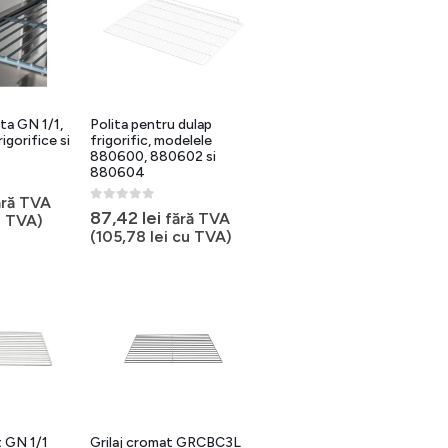
ata GN 1/1,
Polita pentru dulap
igorifice si
frigorific, modelele
880600, 880602 si
880604
ără TVA
0
out of 5
87,42
lei
fără TVA
 TVA)
(
105,78
lei
cu TVA)
at GN 1/1
Grilaj cromat GRCBC3L