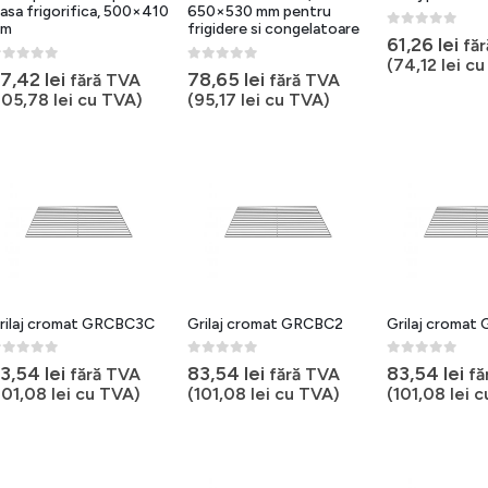
asa frigorifica, 500×410
650×530 mm pentru
m
frigidere si congelatoare
0
out of 5
61,26
lei
fă
(
74,12
lei
cu
out of 5
0
out of 5
7,42
lei
78,65
lei
fără TVA
fără TVA
105,78
lei
cu TVA)
(
95,17
lei
cu TVA)
rilaj cromat GRCBC3C
Grilaj cromat GRCBC2
Grilaj cromat
out of 5
0
out of 5
0
out of 5
3,54
lei
83,54
lei
83,54
lei
fără TVA
fără TVA
fă
101,08
lei
cu TVA)
(
101,08
lei
cu TVA)
(
101,08
lei
c