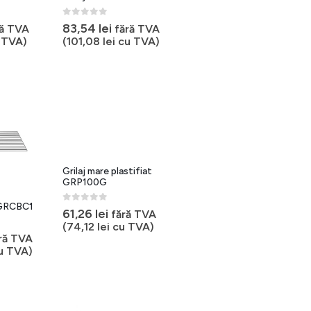
0
out of 5
83,54
lei
ră TVA
fără TVA
 TVA)
(
101,08
lei
cu TVA)
Grilaj mare plastifiat
GRP100G
 GRCBC1
0
out of 5
61,26
lei
fără TVA
(
74,12
lei
cu TVA)
ră TVA
u TVA)