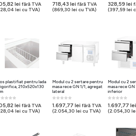
out of 5
0
out of 5
0
out of 5
05,82
lei
718,43
lei
328,59
lei
fără TVA
fără TVA
f
128,04
lei
cu TVA)
(
869,30
lei
cu TVA)
(
397,59
lei
c
os plastifiat pentru lada
Modul cu 2 sertare pentru
Modul cu 2 se
rigorifica, 210x520x130
masa rece GN 1/1, agregat
masa rece GN 1
m
lateral
inferior
out of 5
0
out of 5
0
out of 5
05,82
lei
1.697,77
lei
1.697,77
lei
fără TVA
fără TVA
128,04
lei
cu TVA)
(
2.054,30
lei
cu TVA)
(
2.054,30
le