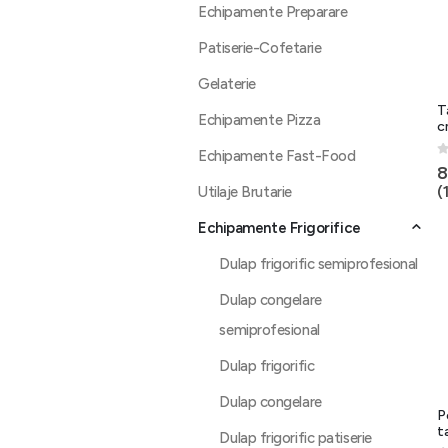
Echipamente Preparare
Patiserie-Cofetarie
Gelaterie
T
Echipamente Pizza
c
Echipamente Fast-Food
0
8
(
Utilaje Brutarie
Echipamente Frigorifice
Dulap frigorific semiprofesional
Dulap congelare
semiprofesional
Dulap frigorific
Dulap congelare
P
t
Dulap frigorific patiserie