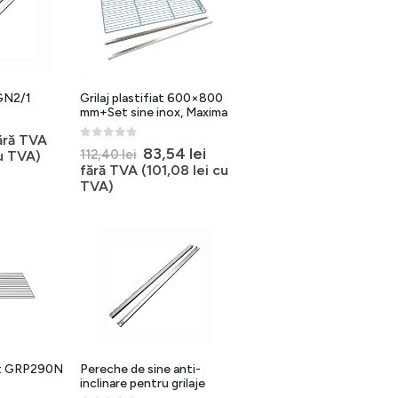
GN2/1
Grilaj plastifiat 600×800
mm+Set sine inox, Maxima
ără TVA
0
out of 5
Prețul
Prețul
83,54
lei
112,40
lei
u TVA)
inițial
curent
fără TVA (
101,08
lei
cu
a
este:
TVA)
fost:
83,54 lei.
112,40 lei.
iat GRP290N
Pereche de sine anti-
inclinare pentru grilaje