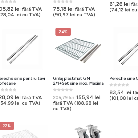
0
out of 5
61,26
lei
fă
out of 5
0
out of 5
05,82
lei
75,18
lei
fără TVA
fără TVA
(
74,12
lei
cu
128,04
lei
cu TVA)
(
90,97
lei
cu TVA)
24%
ereche sine pentru tavi
Grilaj plastifiat GN
Pereche sine 
ofetarie
2/1+Set sine inox, Maxima
0
out of 5
83,54
lei
fă
out of 5
0
out of 5
Prețul
Prețul
28,09
lei
155,94
lei
fără TVA
205,79
lei
(
101,08
lei
c
inițial
curent
154,99
lei
cu TVA)
fără TVA (
188,68
lei
a
este:
cu TVA)
fost:
155,94 lei.
205,79 lei.
22%