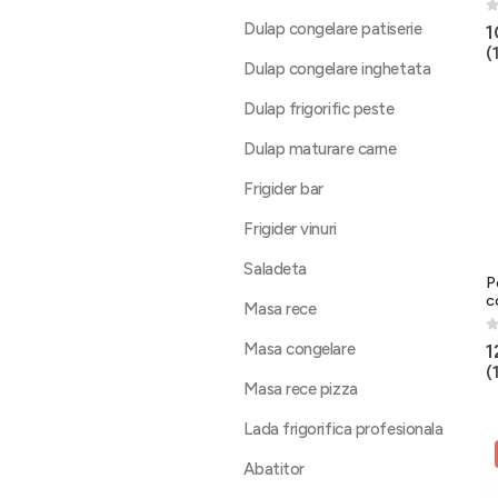
0
Dulap congelare patiserie
1
(
Dulap congelare inghetata
Dulap frigorific peste
Dulap maturare carne
Frigider bar
Frigider vinuri
Saladeta
P
c
Masa rece
0
1
Masa congelare
(
Masa rece pizza
Lada frigorifica profesionala
Abatitor