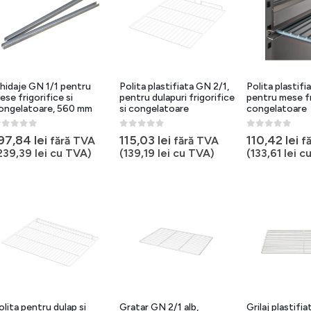
hidaje GN 1/1 pentru
Polita plastifiata GN 2/1,
Polita plastifi
ese frigorifice si
pentru dulapuri frigorifice
pentru mese fr
ongelatoare, 560 mm
si congelatoare
congelatoare
out of 5
0
out of 5
0
out of 5
97,84
lei
115,03
lei
110,42
lei
fără TVA
fără TVA
f
239,39
lei
cu TVA)
(
139,19
lei
cu TVA)
(
133,61
lei
cu
olita pentru dulap si
Gratar GN 2/1 alb,
Grilaj plastifi