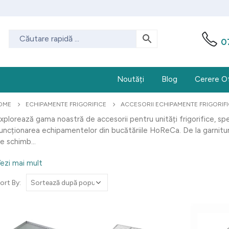
0
Noutăți
Blog
Cerere O
OME
ECHIPAMENTE FRIGORIFICE
ACCESORII ECHIPAMENTE FRIGORIF
xplorează gama noastră de accesorii pentru unități frigorifice, s
uncționarea echipamentelor din bucătăriile HoReCa. De la garnituri 
e schimb...
ezi mai mult
ort By: