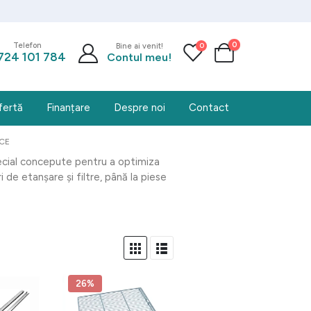
0
0
Telefon
Bine ai venit!
724 101 784
Contul meu!
fertă
Finanțare
Despre noi
Contact
ICE
pecial concepute pentru a optimiza
de etanșare și filtre, până la piese
26%