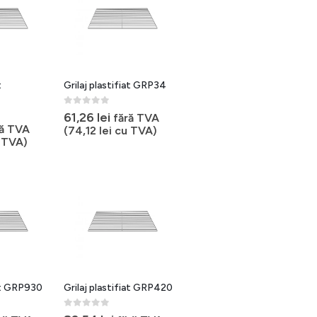
t
Grilaj plastifiat GRP34
0
out of 5
61,26
lei
fără TVA
ră TVA
(
74,12
lei
cu TVA)
 TVA)
iat GRP930
Grilaj plastifiat GRP420
0
out of 5