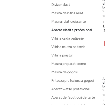
o
Divizor aluat
b
2
Masina de intins aluat
0
Masina rulat croissante
1
1
Aparat clatite profesional
(
Vitrina calda patiserie
Vitrina neutra patiserie
Vitrina prajituri
Masina preparat creme
Masina de gogosi
A
Friteuza profesionala gogosi
o
b
Aparat waffe profesional
2
Aparat de facut coji de tarte
0
3
2