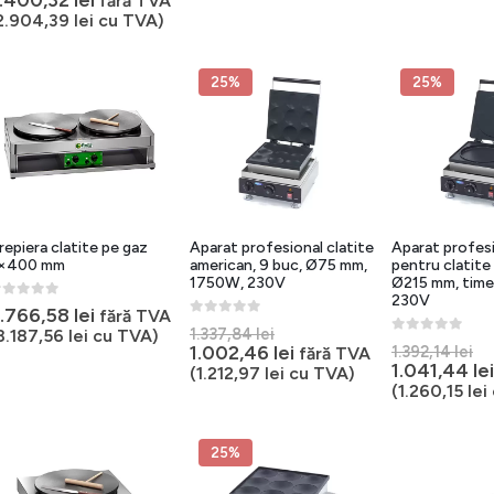
fără TVA
a
curent
2.904,39
lei
cu TVA)
fost:
este:
3.203,69 lei.
2.400,32 lei.
25%
25%
repiera clatite pe gaz
Aparat profesional clatite
Aparat profes
×400 mm
american, 9 buc, Ø75 mm,
pentru clatite
1750W, 230V
Ø215 mm, time
230V
out of 5
.766,58
lei
fără TVA
0
out of 5
Prețul
1.337,84
lei
8.187,56
lei
cu TVA)
0
out of 5
Pr
inițial
Prețul
1.002,46
lei
1.392,14
lei
fără TVA
in
1.041,44
lei
a
curent
(
1.212,97
lei
cu TVA)
a
fost:
este:
(
1.260,15
lei
fo
1.337,84 lei.
1.002,46 lei.
1.
25%