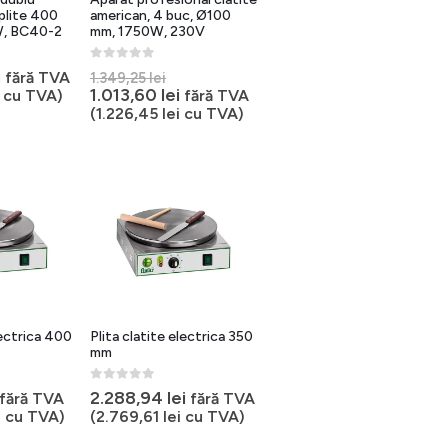
 plite 400
american, 4 buc, Ø100
, BC40-2
mm, 1750W, 230V
0
out of 5
Prețul
i
fără TVA
1.349,25
lei
inițial
Prețul
1.013,60
lei
cu TVA)
fără TVA
a
curent
(
1.226,45
lei
cu TVA)
fost:
este:
1.349,25 lei.
1.013,60 lei.
lectrica 400
Plita clatite electrica 350
mm
0
out of 5
2.288,94
lei
fără TVA
fără TVA
i
cu TVA)
(
2.769,61
lei
cu TVA)