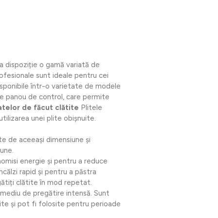
a dispoziție o gamă variată de
ofesionale sunt ideale pentru cei
isponibile într-o varietate de modele
 de panou de control, care permite
atelor de făcut clătite
Plitele
tilizarea unei plite obișnuite.
ite de aceeași dimensiune și
bune.
nomisi energie și pentru a reduce
călzi rapid și pentru a păstra
tiți clătite în mod repetat.
n mediu de pregătire intensă. Sunt
ite și pot fi folosite pentru perioade