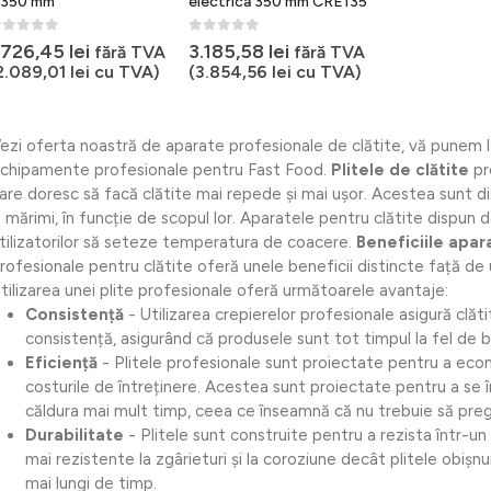
350 mm
electrica 350 mm CRE135
out of 5
0
out of 5
.726,45
lei
3.185,58
lei
fără TVA
fără TVA
2.089,01
lei
cu TVA)
(
3.854,56
lei
cu TVA)
ezi oferta noastră de aparate profesionale de clătite, vă punem l
chipamente profesionale pentru Fast Food.
Plitele de clătite
pr
are doresc să facă clătite mai repede și mai ușor. Acestea sunt d
i mărimi, în funcție de scopul lor. Aparatele pentru clătite dispun
tilizatorilor să seteze temperatura de coacere.
Beneficiile apar
rofesionale pentru clătite oferă unele beneficii distincte față de u
tilizarea unei plite profesionale oferă următoarele avantaje:
Consistență
- Utilizarea crepierelor profesionale asigură clăt
consistență, asigurând că produsele sunt tot timpul la fel de 
Eficiență
- Plitele profesionale sunt proiectate pentru a eco
costurile de întreținere. Acestea sunt proiectate pentru a se în
căldura mai mult timp, ceea ce înseamnă că nu trebuie să pregă
Durabilitate
- Plitele sunt construite pentru a rezista într-u
mai rezistente la zgârieturi și la coroziune decât plitele obișnu
mai lungi de timp.