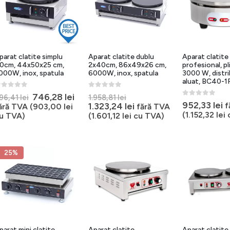
parat clatite simplu
Aparat clatite dublu
Aparat clatite
0cm, 44x50x25 cm,
2x40cm, 86x49x26 cm,
profesional, p
000W, inox, spatula
6000W, inox, spatula
3000 W, distri
aluat, BC40-1
out of 5
0
out of 5
Prețul
Prețul
Prețul
746,28
lei
96,41
lei
1.958,81
lei
0
out of 5
952,33
lei
inițial
curent
inițial
Prețul
1.323,24
lei
f
ără TVA (
903,00
lei
fără TVA
a
este:
a
curent
(
1.152,32
lei
u TVA)
(
1.601,12
lei
cu TVA)
fost:
746,28 lei.
fost:
este:
996,41 lei.
1.958,81 lei.
1.323,24 lei.
25%
parat mini clatite
Aparat clatite
Aparat clatite