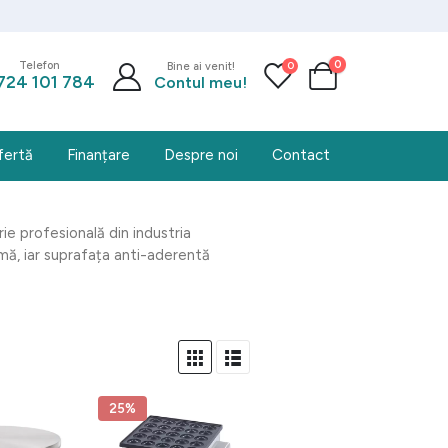
0
0
Telefon
Bine ai venit!
724 101 784
Contul meu!
fertă
Finanțare
Despre noi
Contact
rie profesională din industria
rmă, iar suprafața anti-aderentă
25%