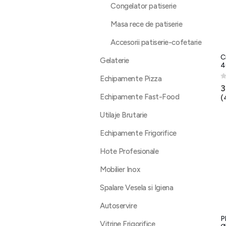
Congelator patiserie
Masa rece de patiserie
Accesorii patiserie-cofetarie
C
Gelaterie
4
Echipamente Pizza
0
3
Echipamente Fast-Food
(
Utilaje Brutarie
Echipamente Frigorifice
Hote Profesionale
Mobilier Inox
Spalare Vesela si Igiena
Autoservire
P
Vitrine Frigorifice