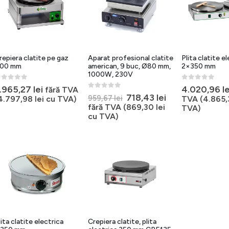
repiera clatite pe gaz
Aparat profesional clatite
Plita clatite e
00 mm
american, 9 buc, Ø80 mm,
2×350 mm
1000W, 230V
out of 5
0
out of 5
.965,27
lei
4.020,96
le
fără TVA
0
out of 5
Prețul
Prețul
718,43
lei
959,67
lei
4.797,98
lei
cu TVA)
TVA (
4.865
inițial
curent
fără TVA (
869,30
lei
TVA)
a
este:
cu TVA)
fost:
718,43 lei.
959,67 lei.
lita clatite electrica
Crepiera clatite, plita