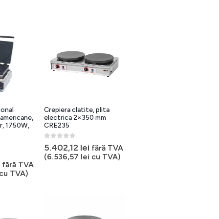
ional
Crepiera clatite, plita
 americane,
electrica 2×350 mm
r, 1750W,
CRE235
0
out of 5
5.402,12
lei
fără TVA
ețul
(
6.536,57
lei
cu TVA)
ițial
Prețul
fără TVA
curent
cu TVA)
st:
este:
392,14 lei.
1.041,44 lei.