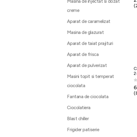
Masina de injectat si dozat
(
creme
Aparat de caramelizat
Masina de glazurat
Aparat de taiat prajituri
Aparat de frisca
Aparat de pulverizat
C
2
Masini topit si temperat
ciocolata
0
6
(
Fantana de ciocolata
Ciocolatiera
Blast chiller
Frigider patiserie