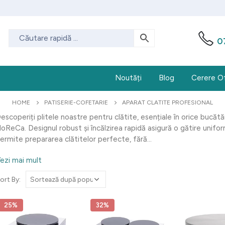
0
Noutăți
Blog
Cerere O
HOME
PATISERIE-COFETARIE
APARAT CLATITE PROFESIONAL
escoperiți plitele noastre pentru clătite, esențiale în orice bucătă
oReCa. Designul robust și încălzirea rapidă asigură o gătire unifo
ermite prepararea clătitelor perfecte, fără...
ezi mai mult
ort By:
25%
32%