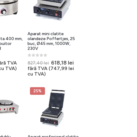
Aparat mini clatite
lita 400 mm,
olandeze Poffertjes, 25
buitor
buc, Ø45 mm, 1000W,
R
230V
0
out of 5
Prețul
Prețul
618,18
lei
ără TVA
827,40
lei
inițial
curent
cu TVA)
fără TVA (
747,99
lei
a
este:
cu TVA)
fost:
618,18 lei.
827,40 lei.
25%
 dublu
Aparat profesional clatite