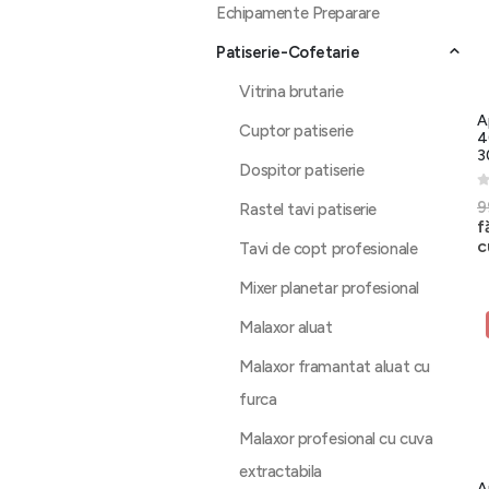
Echipamente Preparare
Patiserie-Cofetarie
Vitrina brutarie
A
Cuptor patiserie
4
3
Dospitor patiserie
0
9
Rastel tavi patiserie
f
c
Tavi de copt profesionale
Mixer planetar profesional
Malaxor aluat
Malaxor framantat aluat cu
furca
Malaxor profesional cu cuva
extractabila
A