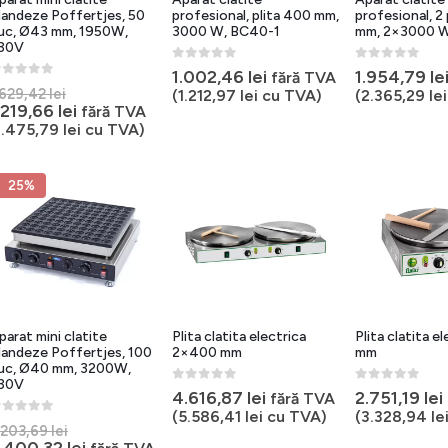
landeze Poffertjes, 50
profesional, plita 400 mm,
profesional, 2
uc, Ø43 mm, 1950W,
3000 W, BC40-1
mm, 2×3000 W
30V
0
out of 5
0
out of 5
1.002,46
lei
1.954,79
le
fără TVA
out of 5
Prețul
.629,42
lei
(
1.212,97
lei
cu TVA)
(
2.365,29
lei
inițial
Prețul
.219,66
lei
fără TVA
a
curent
1.475,79
lei
cu TVA)
fost:
este:
1.629,42 lei.
1.219,66 lei.
25%
parat mini clatite
Plita clatita electrica
Plita clatita e
landeze Poffertjes, 100
2×400 mm
mm
uc, Ø40 mm, 3200W,
30V
0
out of 5
0
out of 5
4.616,87
lei
2.751,19
lei
fără TVA
(
5.586,41
lei
cu TVA)
(
3.328,94
le
out of 5
Prețul
.203,69
lei
inițial
Prețul
.400,32
lei