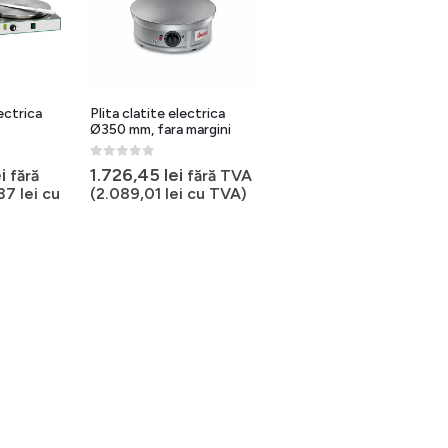
lectrica
Plita clatite electrica
Ø350 mm, fara margini
0
out of 5
i
1.726,45
lei
fără
fără TVA
,37
lei
cu
(
2.089,01
lei
cu TVA)