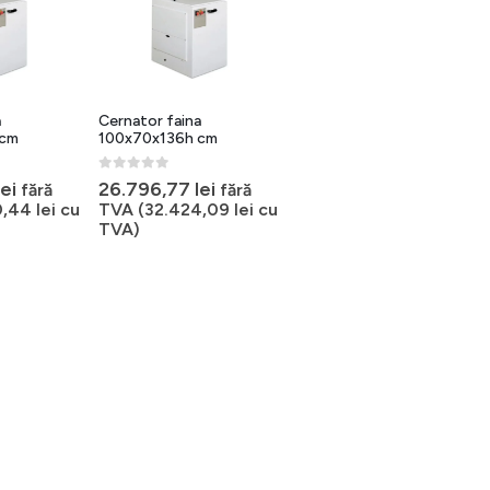
a
Cernator faina
 cm
100x70x136h cm
0
out of 5
lei
26.796,77
lei
fără
fără
0,44
lei
cu
TVA (
32.424,09
lei
cu
TVA)