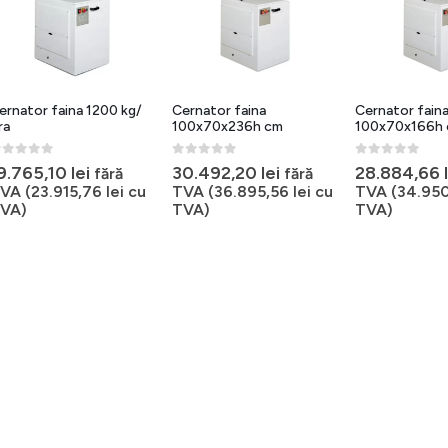
ernator faina 1200 kg/
Cernator faina
Cernator fain
ra
100x70x236h cm
100x70x166h
out of 5
0
out of 5
0
out of 5
9.765,10
lei
30.492,20
lei
28.884,66
fără
fără
VA (
23.915,76
lei
cu
TVA (
36.895,56
lei
cu
TVA (
34.95
VA)
TVA)
TVA)