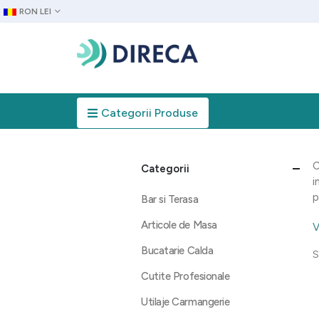
RON LEI
Categorii Produse
C
Categorii
i
p
Bar si Terasa
Articole de Masa
V
Bucatarie Calda
S
Cutite Profesionale
Utilaje Carmangerie