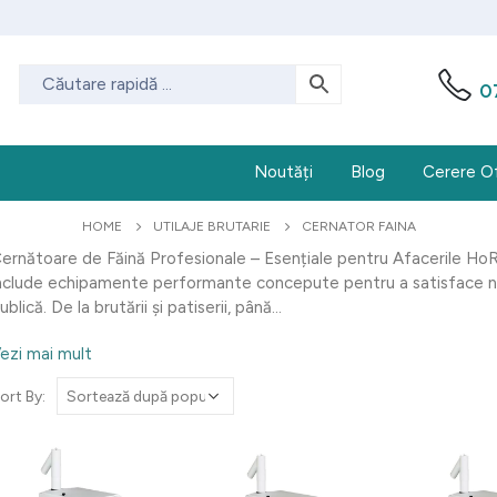
0
Noutăți
Blog
Cerere O
HOME
UTILAJE BRUTARIE
CERNATOR FAINA
ernătoare de Făină Profesionale – Esențiale pentru Afacerile Ho
nclude echipamente performante concepute pentru a satisface nev
ublică. De la brutării și patiserii, până...
ezi mai mult
ort By: