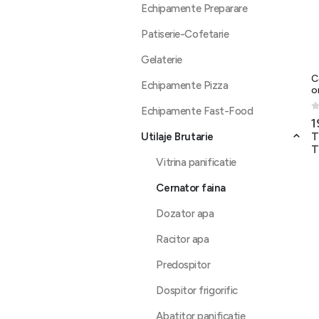
Echipamente Preparare
Patiserie-Cofetarie
Gelaterie
C
Echipamente Pizza
o
Echipamente Fast-Food
0
1
T
Utilaje Brutarie
T
Vitrina panificatie
Cernator faina
Dozator apa
Racitor apa
Predospitor
Dospitor frigorific
Abatitor panificatie