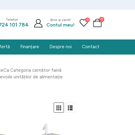
0
0
Telefon
Bine ai venit!
724 101 784
Contul meu!
fertă
Finanțare
Despre noi
Contact
ReCa Categoria cernător faină
oile unităților de alimentație